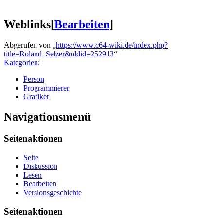
Weblinks
[
Bearbeiten
]
Abgerufen von „
https://www.c64-wiki.de/index.php?
title=Roland_Selzer&oldid=252913
“
Kategorien
:
Person
Programmierer
Grafiker
Navigationsmenü
Seitenaktionen
Seite
Diskussion
Lesen
Bearbeiten
Versionsgeschichte
Seitenaktionen