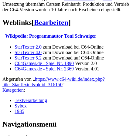
Umsetzung übernahm Carsten Reinhardt. Produktion und Vertrieb
der C64-Version wurden 10 Jahre nach Erscheinen eingestellt.
Weblinks
[
Bearbeiten
]
Wikipedia: Programmautor Toni Schwaiger
StarTexter 2.0
zum Download bei C64-Online
StarTexter 4.0
zum Download bei C64-Online
StarTexter 5.2
zum Download auf C64-Online
C64Games.de - Spiel Nr. 1890
Version 2.0
C64Games.de - Spiel Nr. 2369
Version 4.01
Abgerufen von „
https://www.c64-wiki.de/index.php?
title=StarTexter&oldid=316150
“
Kategorien
:
Textverarbeitung
Sybex
1985
Navigationsmenü