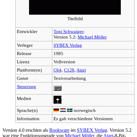
Titelbild
Entwickler
Toni Schwaiger
;
Version 5.2:
Michael Möller
Verleger
SYBEX Verlag
Release
1985
Lizenz
Vollversion
Plattform(en)
C64
,
C128
,
Atari
Genre
Textverarbeitung
Steuerung
Medien
Sprache(n)
norwegisch
Information
Es gab verschiedene Versionen
Version 4.0 erschien als
Bookware
im
SYBEX Verlag
. Version 5.2
war eine Funktionsupgrade von
Michael Möller
, die
Atari
-8-Bit-