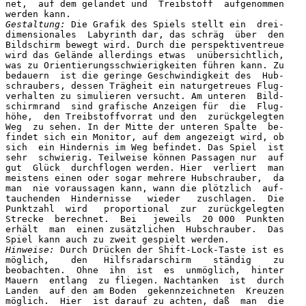
net,  auf dem gelandet und  Treibstoff  aufgenommen

Gestaltung:
 Die Grafik des Spiels stellt ein  drei-

dimensionales  Labyrinth dar, das schräg  über  den

Bildschirm bewegt wird. Durch die perspektiventreue

wird das Gelände allerdings etwas  unübersichtlich,

was zu Orientierungsschwierigkeiten führen kann. Zu

bedauern  ist die geringe Geschwindigkeit des  Hub-

schraubers, dessen Trägheit ein naturgetreues Flug-

verhalten zu simulieren versucht. Am unteren  Bild-

schirmrand  sind grafische Anzeigen für  die  Flug-

höhe,  den Treibstoffvorrat und den  zurückgelegten

Weg  zu sehen. In der Mitte der unteren Spalte  be-

findet sich ein Monitor, auf dem angezeigt wird, ob

sich  ein Hindernis im Weg befindet. Das Spiel  ist

sehr  schwierig. Teilweise können Passagen nur  auf

gut  Glück  durchflogen werden. Hier  verliert  man

meistens einen oder sogar mehrere Hubschrauber,  da

man  nie voraussagen kann, wann die plötzlich  auf-

tauchenden  Hindernisse   wieder   zuschlagen.  Die

Punktzahl  wird   proportional  zur  zurückgelegten

Strecke  berechnet.  Bei   jeweils  20 000  Punkten

erhält  man  einen zusätzlichen  Hubschrauber.  Das

Hinweise:
 Durch Drücken der Shift-Lock-Taste ist es

möglich,    den   Hilfsradarschirm    ständig    zu

beobachten.  Ohne  ihn  ist  es  unmöglich,  hinter

Mauern  entlang  zu fliegen. Nachtanken  ist  durch

Landen  auf den am Boden  gekennzeichneten  Kreuzen

möglich.  Hier  ist darauf zu achten, daß  man  die
