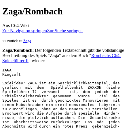
Zaga/Rombach
Aus C64-Wiki
Zur Navigation springen
Zur Suche springen
<< zurück zu
Zaga
Zaga/Rombach
: Der folgenden Textabschnitt gibt die vollständige
Beschreibung des Spiels "Zaga" aus dem Buch "
Rombachs C64-
Spieleführer II
" wieder:
ZAGA
Kingsoft

Spielidee:
 ZAGA ist ein Geschicklichkeitsspiel, das

grafisch  mit  dem   Spielhallenhit  ZAXXON  (siehe

Spieleführer I)  verwandt    ist,  dem  jedoch  der

Schießspielcharakter  genommen   wurde.   Ziel  des

Spieles  ist es, durch geschicktes Manövrieren  mit

einem Hubschrauber ein dreidimensionales  Labyrinth

zu durchfliegen, ohne an den Mauern zu zerschellen.

Erschwert wird die Aufgabe durch spezielle  Hinder-

nisse, die plötzlich auftauchen. Die  Gesamtstrecke

ist  abschnittsweise zurückzulegen. Das Ende  jedes

Abschnitts wird durch ein rotes Kreuz  gekennzeich-
