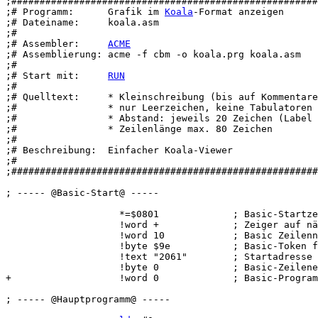
;######################################################
;# Programm:      Grafik im 
Koala
-Format anzeigen

;# Dateiname:     koala.asm

;#

;# Assembler:     
ACME
;# Assemblierung: acme -f cbm -o koala.prg koala.asm

;#

;# Start mit:     
RUN
;#

;# Quelltext:     * Kleinschreibung (bis auf Kommentare
;#                * nur Leerzeichen, keine Tabulatoren

;#                * Abstand: jeweils 20 Zeichen (Label 
;#                * Zeilenlänge max. 80 Zeichen

;#

;# Beschreibung:  Einfacher Koala-Viewer

;#

;######################################################
; ----- @Basic-Start@ -----

                    *=$0801             ; Basic-Startze
                    !word +             ; Zeiger auf nä
                    !word 10            ; Basic Zeilenn
                    !byte $9e           ; Basic-Token f
                    !text "2061"        ; Startadresse 
                    !byte 0             ; Basic-Zeilene
+                   !word 0             ; Basic-Program
; ----- @Hauptprogramm@ -----
