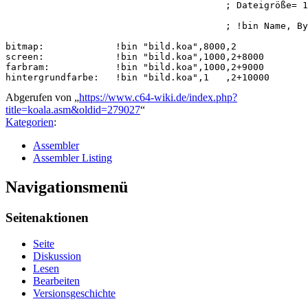
                                        ; Dateigröße= 1
                                        ; !bin Name, By
bitmap:             !bin "bild.koa",8000,2           

screen:             !bin "bild.koa",1000,2+8000

farbram:            !bin "bild.koa",1000,2+9000

Abgerufen von „
https://www.c64-wiki.de/index.php?
title=koala.asm&oldid=279027
“
Kategorien
:
Assembler
Assembler Listing
Navigationsmenü
Seitenaktionen
Seite
Diskussion
Lesen
Bearbeiten
Versionsgeschichte