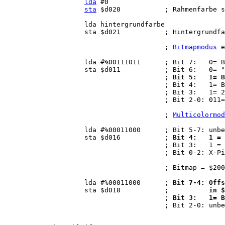
lda
 #0

sta
 $d020           ; Rahmenfarbe s
                    lda hintergrundfarbe

                    sta $d021           ; Hintergrundfa
                                        ; 
Bitmapmodus
 e
                    lda #%00111011      ; Bit 7:   0= B
                    sta $d011           ; Bit 6:   0= "
                                        ; 
Bit 5:   1= B
                                        ; Bit 4:   1= B
                                        ; Bit 3:   1= 2
                                        ; Bit 2-0: 011=
                                        ; 
Multicolormod
                    lda #%00011000      ; Bit 5-7: unbe
                    sta $d016           ; 
Bit 4:   1 = 
                                        ; Bit 3:   1 = 
                                        ; Bit 0-2: X-Pi
                                        ; Bitmap = $200
                    lda #%00011000      ; 
Bit 7-4: Offs
                    sta $d018           ;          
in $
                                        ; 
Bit 3:   1= B
                                        ; Bit 2-0: unbe