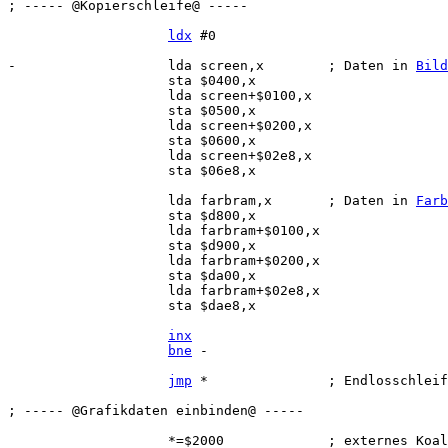
; ----- @Kopierschleife@ -----

ldx
 #0

-                   lda screen,x        ; Daten in 
Bild
                    sta $0400,x

                    lda screen+$0100,x

                    sta $0500,x

                    lda screen+$0200,x

                    sta $0600,x

                    lda screen+$02e8,x

                    sta $06e8,x

                    lda farbram,x       ; Daten in 
Farb
                    sta $d800,x

                    lda farbram+$0100,x

                    sta $d900,x

                    lda farbram+$0200,x

                    sta $da00,x

                    lda farbram+$02e8,x

                    sta $dae8,x

inx
bne
 -

jmp
 *               ; Endlosschleif
; ----- @Grafikdaten einbinden@ -----

                    *=$2000             ; externes Koal