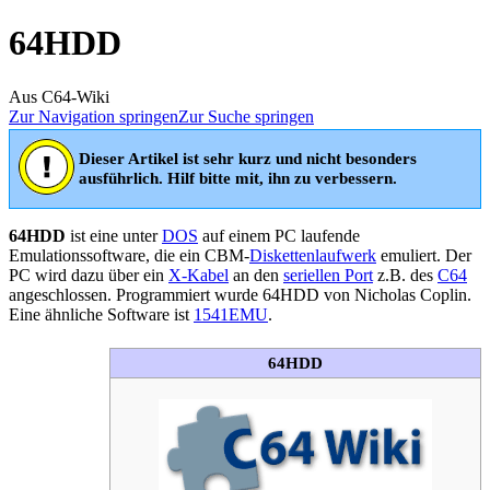
64HDD
Aus C64-Wiki
Zur Navigation springen
Zur Suche springen
Dieser Artikel ist sehr kurz und nicht besonders
ausführlich. Hilf bitte mit, ihn zu verbessern.
64HDD
ist eine unter
DOS
auf einem PC laufende
Emulationssoftware, die ein CBM-
Diskettenlaufwerk
emuliert. Der
PC wird dazu über ein
X-Kabel
an den
seriellen Port
z.B. des
C64
angeschlossen. Programmiert wurde 64HDD von Nicholas Coplin.
Eine ähnliche Software ist
1541EMU
.
64HDD