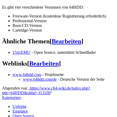
Es gibt vier verschiedene Versionen von 64HDD:
Freeware-Version (kostenlose Registrierung erforderlich)
Professional-Version
Boot-CD-Version
Cartridge-Version
Ähnliche Themen
[
Bearbeiten
]
1541EMU
- Open Source, unterstützt Schnelllader
Weblinks
[
Bearbeiten
]
www.64hdd.com
- Projektseite
www.64hdd.com/de
- Deutsche Version der Seite
Abgerufen von „
https://www.c64-wiki.de/index.php?
title=64HDD&oldid=313100
“
Kategorien
:
Unfertig
Emulator
Open Source