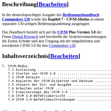
Beschreibung
[
Bearbeiten
]
In der deutschsprachigen Ausgabe des
Bedienungshandbuch
Commodore 128
wurde das
Kapitel 7 - CP/M-Modus
in einem
separaten 130-seitigen Bedienungsanleitung ausgelagert.
Das Handbuch bezieht sich auf die
CP/M
Plus Version 3.0
der
Firma
Digital Research
und beschreibt die Systemvoraussetzungen,
die Ersten Schritte und den Umgang mit der mitgelieferten und
erweiterten CP/M 3.0 für den
Commodore 128
.
Inhaltsverzeichnis
[
Bearbeiten
]
7. CP/M-Modus

   7.1 Einleitung .....................................
   7.2 Starten von CP/M 3.0 ...........................
   7.3 CP/M Dateien ...................................
   7.4 Kopieren der CP/M-Disketten und Dateien ........
   7.5 Steuern der Ein- und Ausgabe ...................
   7.6 Arbeiten unter CP/M ............................
   7.7 Erweiterungen des CP/M 3.0 .....................
   7.8 CP/M 3.0-Befehlsübersicht ......................