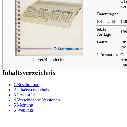
C1
kos
Datenträger
Seitenzahl
13
letzte
19
Auflage
Genre
Ein
Pro
Information
Co
Cover/Buchdeckel
Arti
58
Inhaltsverzeichnis
1
Beschreibung
2
Inhaltsverzeichnis
3
Leseprobe
4
Verschiedene Versionen
5
Meinung
6
Weblinks