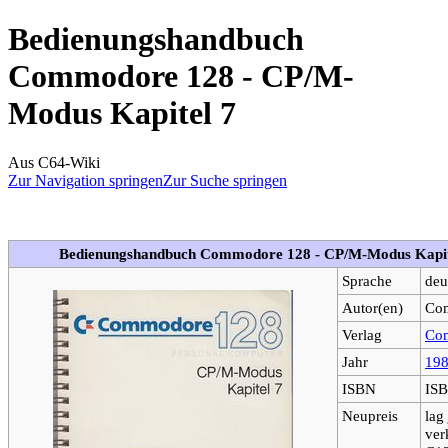
Bedienungshandbuch
Commodore 128 - CP/M-
Modus Kapitel 7
Aus C64-Wiki
Zur Navigation springen
Zur Suche springen
Bedienungshandbuch Commodore 128 - CP/M-Modus Kapit
Sprache
deu
Autor(en)
Co
Verlag
Co
Jahr
19
ISBN
ISB
Neupreis
lag
ver