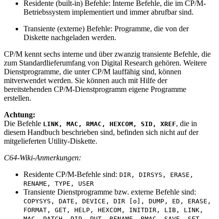
Residente (built-in) Befehle: Interne Befehle, die im CP/M-
Betriebssystem implementiert und immer abrufbar sind.
Transiente (externe) Befehle: Programme, die von der
Diskette nachgeladen werden.
CP/M kennt sechs interne und über zwanzig transiente Befehle, die
zum Standardlieferumfang von Digital Research gehören. Weitere
Dienstprogramme, die unter CP/M lauffähig sind, können
mitverwendet werden. Sie können auch mit Hilfe der
bereitstehenden CP/M-Dienstprogramm eigene Programme
erstellen.
Achtung:
Die Befehle
, die in
LINK, MAC, RMAC, HEXCOM, SID, XREF
diesem Handbuch beschrieben sind, befinden sich nicht auf der
mitgelieferten Utility-Diskette.
C64-Wiki-Anmerkungen:
Residente CP/M-Befehle sind:
DIR, DIRSYS, ERASE,
RENAME, TYPE, USER
Transiente Dienstprogramme bzw. externe Befehle sind:
COPYSYS, DATE, DEVICE, DIR [o], DUMP, ED, ERASE,
FORMAT, GET, HELP, HEXCOM, INITDIR, LIB, LINK,
MAC, PATCH, PIP, PUT, RENAME, RMAC, SAVE, SET,