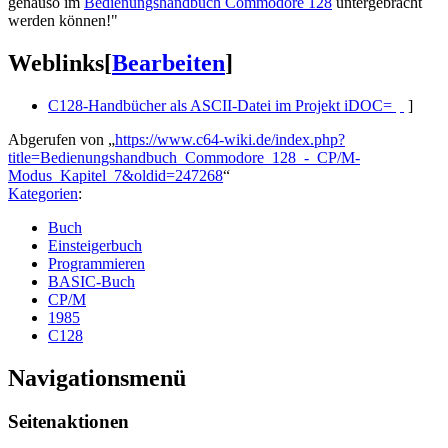
genauso im
Bedienungshandbuch Commodore 128
untergebracht
werden können!"
Weblinks
[
Bearbeiten
]
C128-Handbücher als ASCII-Datei im Projekt iDOC=
]
Abgerufen von „
https://www.c64-wiki.de/index.php?
title=Bedienungshandbuch_Commodore_128_-_CP/M-
Modus_Kapitel_7&oldid=247268
“
Kategorien
:
Buch
Einsteigerbuch
Programmieren
BASIC-Buch
CP/M
1985
C128
Navigationsmenü
Seitenaktionen