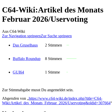
C64-Wiki
:
Artikel des Monats
Februar 2026/Uservoting
Aus C64-Wiki
Zur Navigation springen
Zur Suche springen
Das Gruselhaus
2 Stimmen
Buffalo Roundup
8 Stimmen
GUI64
1 Stimme
Zur Stimmabgabe musst Du angemeldet sein.
Abgerufen von „
https://www.c64-wiki.de/index.php?title=C64-
Wiki:Artikel_des_Monats_Februar_2026/Uservoting&oldid=307664