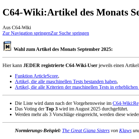
C64-Wiki
:
Artikel des Monats S
Aus C64-Wiki
Zur Navigation springen
Zur Suche springen
Wahl zum Artikel des Monats September 2025:
Hier kann
JEDER registrierte C64-Wiki-User
jeweils einen Artike
Funktion ArticleScore
,
Artikel, die alle maschinellen Tests bestanden haben
,
Artikel, die alle Kriterien der maschinellen Tests in erhebliche
Die Liste wird dann nach der Vorgehensweise im
C64-Wiki:Re
Das Voting der
Top 3
wird im August 2025 durchgeführt.
Werden mehr als 3 Vorschläge eingereicht, werden diese wieder
Normierungs-Beispiel:
The Great Giana Sisters
von
Klaws
und