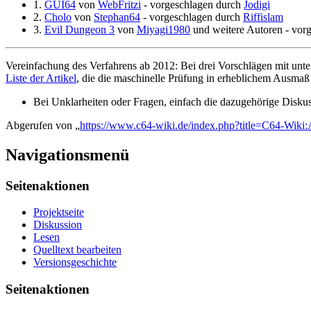
1.
GUI64
von
WebFritzi
- vorgeschlagen durch
Jodigi
2.
Cholo
von
Stephan64
- vorgeschlagen durch
Riffislam
3.
Evil Dungeon 3
von
Miyagi1980
und weitere Autoren - vorg
Vereinfachung des Verfahrens ab 2012: Bei drei Vorschlägen mit unter
Liste der Artikel
, die die maschinelle Prüfung in erheblichem Ausmaß 
Bei Unklarheiten oder Fragen, einfach die dazugehörige Diskus
Abgerufen von „
https://www.c64-wiki.de/index.php?title=C64-Wik
Navigationsmenü
Seitenaktionen
Projektseite
Diskussion
Lesen
Quelltext bearbeiten
Versionsgeschichte
Seitenaktionen