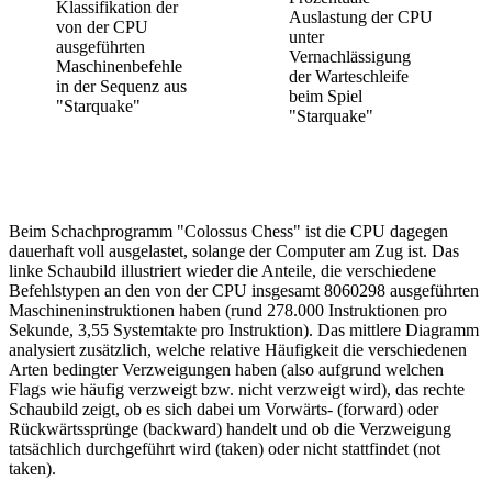
Klassifikation der
Auslastung der CPU
von der CPU
unter
ausgeführten
Vernachlässigung
Maschinenbefehle
der Warteschleife
in der Sequenz aus
beim Spiel
"Starquake"
"Starquake"
Beim Schachprogramm "Colossus Chess" ist die CPU dagegen
dauerhaft voll ausgelastet, solange der Computer am Zug ist. Das
linke Schaubild illustriert wieder die Anteile, die verschiedene
Befehlstypen an den von der CPU insgesamt 8060298 ausgeführten
Maschineninstruktionen haben (rund 278.000 Instruktionen pro
Sekunde, 3,55 Systemtakte pro Instruktion). Das mittlere Diagramm
analysiert zusätzlich, welche relative Häufigkeit die verschiedenen
Arten bedingter Verzweigungen haben (also aufgrund welchen
Flags wie häufig verzweigt bzw. nicht verzweigt wird), das rechte
Schaubild zeigt, ob es sich dabei um Vorwärts- (forward) oder
Rückwärtssprünge (backward) handelt und ob die Verzweigung
tatsächlich durchgeführt wird (taken) oder nicht stattfindet (not
taken).