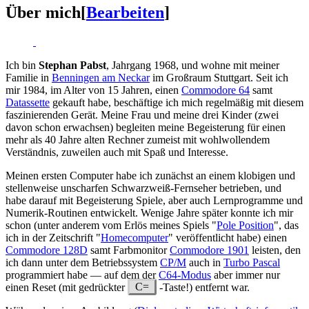
Über mich
[
Bearbeiten
]
Ich bin
Stephan Pabst
, Jahrgang 1968, und wohne mit meiner
Familie in
Benningen am Neckar
im Großraum Stuttgart. Seit ich
mir 1984, im Alter von 15 Jahren, einen
Commodore 64
samt
Datassette
gekauft habe, beschäftige ich mich regelmäßig mit diesem
faszinierenden Gerät. Meine Frau und meine drei Kinder (zwei
davon schon erwachsen) begleiten meine Begeisterung für einen
mehr als 40 Jahre alten Rechner zumeist mit wohlwollendem
Verständnis, zuweilen auch mit Spaß und Interesse.
Meinen ersten Computer habe ich zunächst an einem klobigen und
stellenweise unscharfen Schwarzweiß-Fernseher betrieben, und
habe darauf mit Begeisterung Spiele, aber auch Lernprogramme und
Numerik-Routinen entwickelt. Wenige Jahre später konnte ich mir
schon (unter anderem vom Erlös meines Spiels "
Pole Position
", das
ich in der Zeitschrift "
Homecomputer
" veröffentlicht habe) einen
Commodore 128D
samt Farbmonitor
Commodore 1901
leisten, den
ich dann unter dem Betriebssystem
CP/M
auch in
Turbo Pascal
programmiert habe — auf dem der
C64-Modus
aber immer nur
einen Reset (mit gedrückter
C=
-Taste!) entfernt war.