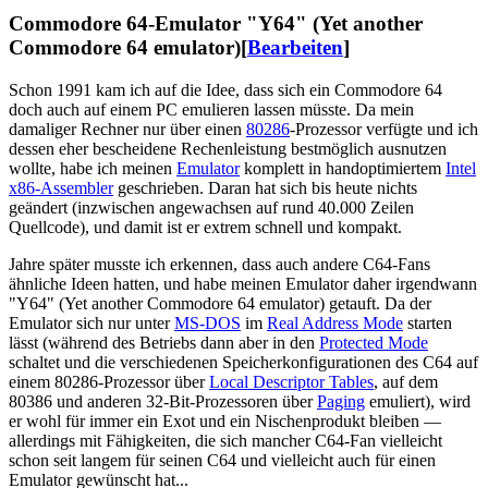
Commodore 64-Emulator "Y64" (Yet another
Commodore 64 emulator)
[
Bearbeiten
]
Schon 1991 kam ich auf die Idee, dass sich ein Commodore 64
doch auch auf einem PC emulieren lassen müsste. Da mein
damaliger Rechner nur über einen
80286
-Prozessor verfügte und ich
dessen eher bescheidene Rechenleistung bestmöglich ausnutzen
wollte, habe ich meinen
Emulator
komplett in handoptimiertem
Intel
x86-Assembler
geschrieben. Daran hat sich bis heute nichts
geändert (inzwischen angewachsen auf rund 40.000 Zeilen
Quellcode), und damit ist er extrem schnell und kompakt.
Jahre später musste ich erkennen, dass auch andere C64-Fans
ähnliche Ideen hatten, und habe meinen Emulator daher irgendwann
"Y64" (Yet another Commodore 64 emulator) getauft. Da der
Emulator sich nur unter
MS-DOS
im
Real Address Mode
starten
lässt (während des Betriebs dann aber in den
Protected Mode
schaltet und die verschiedenen Speicherkonfigurationen des C64 auf
einem 80286-Prozessor über
Local Descriptor Tables
, auf dem
80386 und anderen 32-Bit-Prozessoren über
Paging
emuliert), wird
er wohl für immer ein Exot und ein Nischenprodukt bleiben —
allerdings mit Fähigkeiten, die sich mancher C64-Fan vielleicht
schon seit langem für seinen C64 und vielleicht auch für einen
Emulator gewünscht hat...