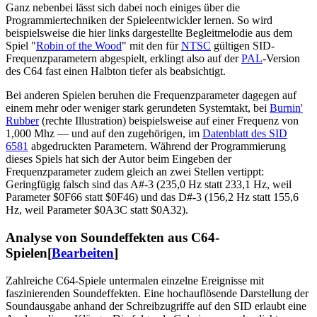
Ganz nebenbei lässt sich dabei noch einiges über die
Programmiertechniken der Spieleentwickler lernen. So wird
beispielsweise die hier links dargestellte Begleitmelodie aus dem
Spiel "
Robin of the Wood
" mit den für
NTSC
gültigen SID-
Frequenzparametern abgespielt, erklingt also auf der
PAL
-Version
des C64 fast einen Halbton tiefer als beabsichtigt.
Bei anderen Spielen beruhen die Frequenzparameter dagegen auf
einem mehr oder weniger stark gerundeten Systemtakt, bei
Burnin'
Rubber
(rechte Illustration) beispielsweise auf einer Frequenz von
1,000 Mhz — und auf den zugehörigen, im
Datenblatt des SID
6581
abgedruckten Parametern. Während der Programmierung
dieses Spiels hat sich der Autor beim Eingeben der
Frequenzparameter zudem gleich an zwei Stellen vertippt:
Geringfügig falsch sind das A#-3 (235,0 Hz statt 233,1 Hz, weil
Parameter $0F66 statt $0F46) und das D#-3 (156,2 Hz statt 155,6
Hz, weil Parameter $0A3C statt $0A32).
Analyse von Soundeffekten aus C64-
Spielen
[
Bearbeiten
]
Zahlreiche C64-Spiele untermalen einzelne Ereignisse mit
faszinierenden Soundeffekten. Eine hochauflösende Darstellung der
Soundausgabe anhand der Schreibzugriffe auf den SID erlaubt eine