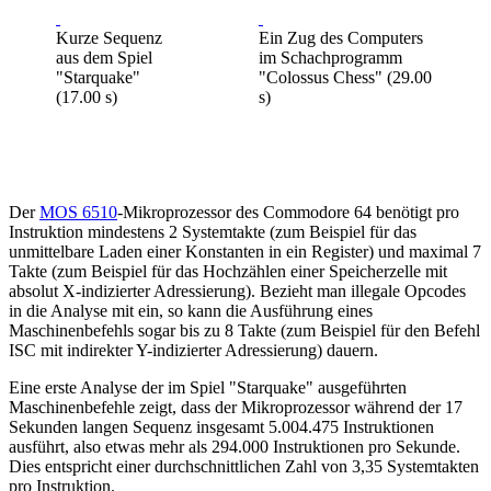
Kurze Sequenz
Ein Zug des Computers
aus dem Spiel
im Schachprogramm
"Starquake"
"Colossus Chess" (29.00
(17.00 s)
s)
Der
MOS 6510
-Mikroprozessor des Commodore 64 benötigt pro
Instruktion mindestens 2 Systemtakte (zum Beispiel für das
unmittelbare Laden einer Konstanten in ein Register) und maximal 7
Takte (zum Beispiel für das Hochzählen einer Speicherzelle mit
absolut X-indizierter Adressierung). Bezieht man illegale Opcodes
in die Analyse mit ein, so kann die Ausführung eines
Maschinenbefehls sogar bis zu 8 Takte (zum Beispiel für den Befehl
ISC mit indirekter Y-indizierter Adressierung) dauern.
Eine erste Analyse der im Spiel "Starquake" ausgeführten
Maschinenbefehle zeigt, dass der Mikroprozessor während der 17
Sekunden langen Sequenz insgesamt 5.004.475 Instruktionen
ausführt, also etwas mehr als 294.000 Instruktionen pro Sekunde.
Dies entspricht einer durchschnittlichen Zahl von 3,35 Systemtakten
pro Instruktion.