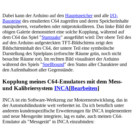
Dabei kann der Arduino auf den
Hauptspeicher
und alle
I/O-
Bausteine
des emulierten C64 zugreifen und deren Speicherinhalte
manipulieren, verarbeiten oder mitprotokollieren. Das linke Bild der
obigen Galerie demonstriert eine solche Kopplung, während auf
dem C64 das Spiel "
Starquake
" ausgeführt wird: Der obere Teil des
auf den Arduino aufgesteckten TFT-Bildschirms zeigt den
Bildschirminhalt des C64, der untere Teil eine symbolische
Darstellung des Spielplans (erforschte Räume grün, noch nicht
besuchte Räume rot). Im rechten Bild visualisiert der Arduino
während des Spiels "
Spellbound
" den Status aller Charaktere und
den Aufenthaltsort aller Gegenstände.
Kopplung meines C64-Emulators mit dem Mess-
und Kalibriersystem
INCA
[
Bearbeiten
]
INCA ist ein Software-Werkzeug zur Motorenentwicklung, das in
der Automobilindustrie weit verbreitet ist. Da ich beruflich unter
anderem kundenspezifische Erweiterungen für INCA implementiere
und neue Messgeräte integriere, lag es nahe, auch meinen C64-
Emulator als "Messgerät" in INCA einzubinden: