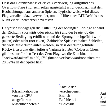
Dass das Befehlspaar BVC/BVS (Verzweigung aufgrund des
Overflow-Flags) nur sehr selten ausgeführt wird, deckt sich mit den
Beobachtungen aus anderen Spielen: Typischerweise wird dieses
Flag vor allem dazu verwendet, um mit Hilfe eines BIT-Befehls das
6. Bit einer Speicherzelle zu testen.
Untypisch ist dagegen die Aufteilung der bedingten Sprünge anhand
der Richtung (vorwärts oder rückwärts) und der Frage, ob die
getestete Bedingung erfüllt war und der Sprung durchgeführt wurde
(taken) oder nicht (not taken). Zahlreiche Spiele enthalten Schleifen,
die viele Male durchlaufen werden, so dass der durchgeführte
Rückwärtssprung die häufigste Variante ist. Bei "Colossus Chess"
gilt dies nur für den Test des Zero Flag, wo die Kombination
"backward/taken" mit 30,17% (knapp vor backward/not taken mit
28,82%) an der Spitze liegt.
Anteile der
Klassifikation der
verschiedenen
Ant
von der CPU
Branch-
Spr
ausgeführten
Befehle bei
und
Maschinenbefehle
"Colossus