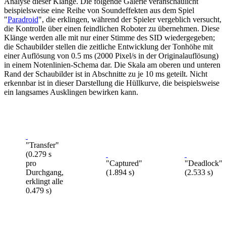
Analyse dieser Klänge. Die folgende Galerie veranschaulicht
beispielsweise eine Reihe von Soundeffekten aus dem Spiel
"
Paradroid
", die erklingen, während der Spieler vergeblich versucht,
die Kontrolle über einen feindlichen Roboter zu übernehmen. Diese
Klänge werden alle mit nur einer Stimme des SID wiedergegeben;
die Schaubilder stellen die zeitliche Entwicklung der Tonhöhe mit
einer Auflösung von 0.5 ms (2000 Pixel/s in der Originalauflösung)
in einem Notenlinien-Schema dar. Die Skala am oberen und unteren
Rand der Schaubilder ist in Abschnitte zu je 10 ms geteilt. Nicht
erkennbar ist in dieser Darstellung die Hüllkurve, die beispielsweise
ein langsames Ausklingen bewirken kann.
"Transfer"
(0.279 s
pro
"Captured"
"Deadlock"
Durchgang,
(1.894 s)
(2.533 s)
erklingt alle
0.479 s)