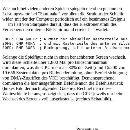
Wie auch bei vielen anderen Spielen spiegeln die oben genannten
Leistungswerte bei "Starquake" vor allem die Struktur der Schleife
wider, mit der der Computer periodisch auf ein bestimmtes Ereignis
— im Fall von Starquake darauf, dass der Elektronenstrahl des
Fernsehers den unteren Bildschirmrand erreicht — wartet:
30F8: LDA $D012 ; Nummer der aktuellen Rasterzeile aus 
30FB: CMP #$FA  ; und mit Rasterzeile des unteren Bilds
Solange die Spielfigur nicht in einen benachbarten Screen wechselt,
wird diese Schleife über 1.800 Mal pro Bildschirmaufbau
durchlaufen, was die CPU mehr als 80% der Zeit (rund 16.200 von
19.656 Systemtakten pro Bildwiederholung, ohne Berücksichtigung
von DMA-Zugriffen des VIC) beschäftigt. Dementsprechend
dominieren die hier ausgeführten Befehle auch die Befehlsstatistik
(linkes Bild der nachfolgenden Galerie). Rechnet man diese
Warteschleife heraus, so zeigt sich, dass die CPU jeweils nur beim
Wechsel des Screens voll ausgelastet ist (rechtes Schaubild).
Prozentuale