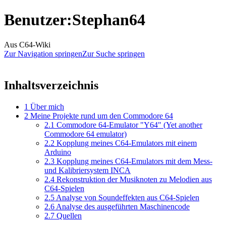
Benutzer
:
Stephan64
Aus C64-Wiki
Zur Navigation springen
Zur Suche springen
Inhaltsverzeichnis
1
Über mich
2
Meine Projekte rund um den Commodore 64
2.1
Commodore 64-Emulator "Y64" (Yet another
Commodore 64 emulator)
2.2
Kopplung meines C64-Emulators mit einem
Arduino
2.3
Kopplung meines C64-Emulators mit dem Mess-
und Kalibriersystem INCA
2.4
Rekonstruktion der Musiknoten zu Melodien aus
C64-Spielen
2.5
Analyse von Soundeffekten aus C64-Spielen
2.6
Analyse des ausgeführten Maschinencode
2.7
Quellen