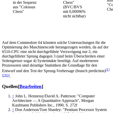
aus
in der Sequenz
Chess"
"Co
aus "Colossus
(BVC/BVS
Che
Chess"
mit 0,00096%
nicht sichtbar)
Auf dem Commodore 64 könnten solche Untersuchungen für die
Optimierung des Maschinencode herangezogen werden, da auf der
6510-CPU eine nicht durchgeführte Verzweigung nur 2, ein
durchgeführter Sprung dagegen 3 (und beim Überschreiten einer
Seitengrenze sogar 4) Systemtakte benötigt. Auf moderneren
Prozessoren sind derartige Statistiken die Grundlage für den
[
1
]
Entwurf und den Test der Sprung-Vorhersage (branch prediction)
[
2
]
[
3
]
.
Quellen
[
Bearbeiten
]
↑
John L. Hennessy/David A. Patterson: "Computer
Architecture — A Quantitative Approach", Morgan
Kaufmann Publishers Inc., 1990, S. 272f
↑
Don Anderson/Tom Shanley: "Pentium Processor System