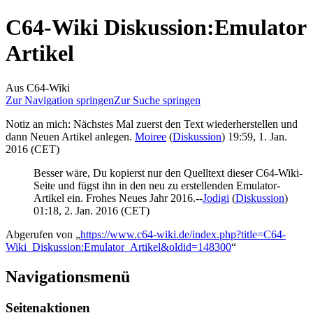
C64-Wiki Diskussion
:
Emulator
Artikel
Aus C64-Wiki
Zur Navigation springen
Zur Suche springen
Notiz an mich: Nächstes Mal zuerst den Text wiederherstellen und
dann Neuen Artikel anlegen.
Moiree
(
Diskussion
) 19:59, 1. Jan.
2016 (CET)
Besser wäre, Du kopierst nur den Quelltext dieser C64-Wiki-
Seite und fügst ihn in den neu zu erstellenden Emulator-
Artikel ein. Frohes Neues Jahr 2016.--
Jodigi
(
Diskussion
)
01:18, 2. Jan. 2016 (CET)
Abgerufen von „
https://www.c64-wiki.de/index.php?title=C64-
Wiki_Diskussion:Emulator_Artikel&oldid=148300
“
Navigationsmenü
Seitenaktionen