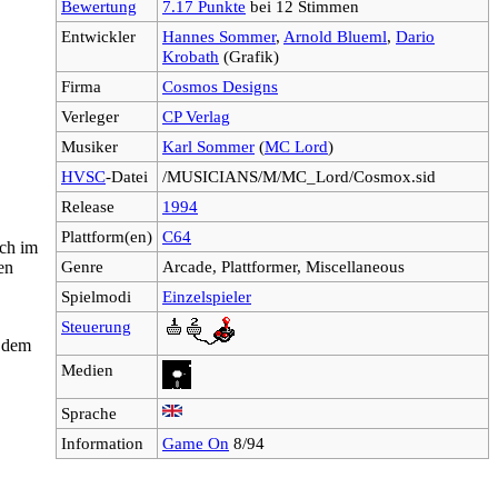
Bewertung
7.17 Punkte
bei 12 Stimmen
Entwickler
Hannes Sommer
,
Arnold Blueml
,
Dario
Krobath
(Grafik)
Firma
Cosmos Designs
Verleger
CP Verlag
Musiker
Karl Sommer
(
MC Lord
)
HVSC
-Datei
/MUSICIANS/M/MC_Lord/Cosmox.sid
Release
1994
Plattform(en)
C64
sch im
Genre
Arcade, Plattformer, Miscellaneous
en
Spielmodi
Einzelspieler
Steuerung
t dem
Medien
Sprache
Information
Game On
8/94