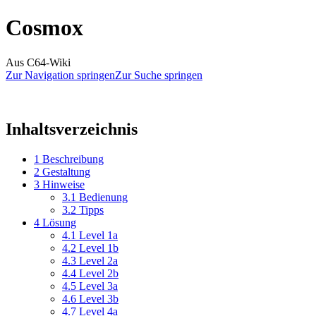
Cosmox
Aus C64-Wiki
Zur Navigation springen
Zur Suche springen
Inhaltsverzeichnis
1
Beschreibung
2
Gestaltung
3
Hinweise
3.1
Bedienung
3.2
Tipps
4
Lösung
4.1
Level 1a
4.2
Level 1b
4.3
Level 2a
4.4
Level 2b
4.5
Level 3a
4.6
Level 3b
4.7
Level 4a