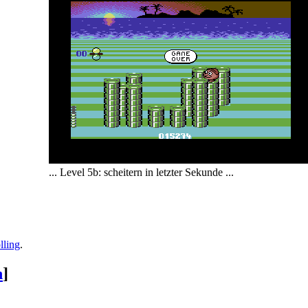
... Level 5b: scheitern in letzter Sekunde ...
lling
.
n
]