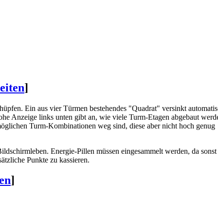
eiten
]
hüpfen. Ein aus vier Türmen bestehendes "Quadrat" versinkt automati
he Anzeige links unten gibt an, wie viele Turm-Etagen abgebaut werd
e möglichen Turm-Kombinationen weg sind, diese aber nicht hoch genug
 Bildschirmleben. Energie-Pillen müssen eingesammelt werden, da sons
tzliche Punkte zu kassieren.
ten
]