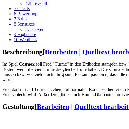
4.8
Level 4b
5
Cheats
6
Bewertung
7
Kritik
8
Sonstiges
8.1
Cover
9
Highscore
10
Weblinks
Beschreibung
[
Bearbeiten
|
Quelltext bearb
Im Spiel
Cosmox
soll Fred "Türme" in den Erdboden stampfen bzw. 
Boden, wenn die vier Türme die gleiche Höhe haben. Die schmale, ho
müssen bzw. wie viele noch übrig sind. Es kann passieren, dass all
waren.
Fred darf nur auf Türmen stehen, auf normalen Boden verliert er ein
Fred schlecht wird. Außerdem gibt es noch Bonus-Diamanten, um zusä
Gestaltung
[
Bearbeiten
|
Quelltext bearbei