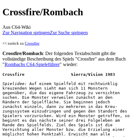
Crossfire/Rombach
Aus C64-Wiki
Zur Navigation springen
Zur Suche springen
<< zurück zu
Crossfire
Crossfire/Rombach
: Der folgenden Textabschnitt gibt die
vollständige Beschreibung des Spiels "Crossfire" aus dem Buch
"
Rombachs C64-Spieleführer
" wieder:
Crossfire                   Sierra/Vision 1983
Spielidee:
 Auf einem Spielfeld mit rechtwinklig

kreuzenden Wegen sieht man sich 11 Monstern

gegenüber, die das eigene Fahrzeug zu vernichten

suchen. Die Monster verweilen zunächst an den

Rändern der Spielfläche. Sie beginnen jedoch

zunächst einzeln, dann zu mehreren in das Kreu-

zungssystem einzudringen und gegen den Standort des

Spielers vorzurücken. Wird ein Monster getroffen, so

beginnt es das nächste seiner drei Folgeleben am

Rande des Spielfelds. Ziel des Spiels ist die

Vernichtung aller Monster bzw. die Erzielung einer

möglichst hohen Punktzahl. Erwischt man alle
