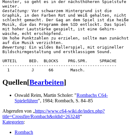
Monster, so geht es in der nächsthöheren Spielstufe

Gestaltung:
 Vor schwarzem Hintergrund ist die

Graphik, in den Farben Rot und Weiß gehalten, nicht

schlecht gemacht. Der Gag an dem Spiel ist die heiße

Musik, die das Programm dem SID entlockt. Das Spiel

mit hoher Lautstärke gespielt, ist eine Gehirn-

wäsche, echt erschöpfend.

Um hohe Punktzahlen zu erzielen, sollte man zunächst

Bewertung:
 Ein wildes Ballerspiel, mit origineller

Bildschirmgestaltung und erstklassigem Sound.

URTEIL     BED.  BLOCKS    PRG.SPR.     SPRACHE

-----------------------------------------------

Quellen
[
Bearbeiten
]
Oswald Reim, Martin Scholer: "
Rombachs C64-
Spieleführer
", 1984; Rombach, S. 84–85
Abgerufen von „
https://www.c64-wiki.de/index.php?
title=Crossfire/Rombach&oldid=263248
“
Kategorien
:
Rombach