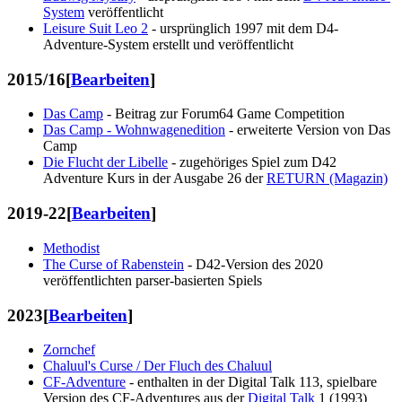
System
veröffentlicht
Leisure Suit Leo 2
- ursprünglich 1997 mit dem D4-
Adventure-System erstellt und veröffentlicht
2015/16
[
Bearbeiten
]
Das Camp
- Beitrag zur Forum64 Game Competition
Das Camp - Wohnwagenedition
- erweiterte Version von Das
Camp
Die Flucht der Libelle
- zugehöriges Spiel zum D42
Adventure Kurs in der Ausgabe 26 der
RETURN (Magazin)
2019-22
[
Bearbeiten
]
Methodist
The Curse of Rabenstein
- D42-Version des 2020
veröffentlichten parser-basierten Spiels
2023
[
Bearbeiten
]
Zornchef
Chaluul's Curse / Der Fluch des Chaluul
CF-Adventure
- enthalten in der Digital Talk 113, spielbare
Version des CF-Adventures aus der
Digital Talk
1 (1993)