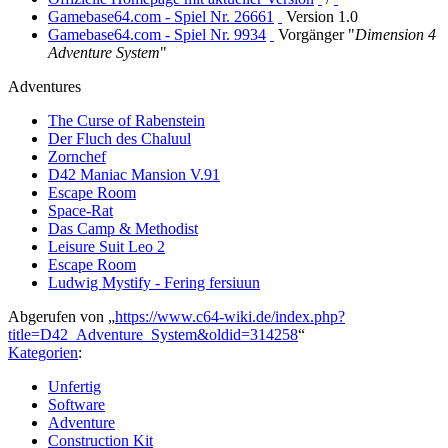
Gamebase64.com - Spiel Nr. 26661
Version 1.0
Gamebase64.com - Spiel Nr. 9934
Vorgänger "
Dimension 4
Adventure System
"
Adventures
The Curse of Rabenstein
Der Fluch des Chaluul
Zornchef
D42 Maniac Mansion V.91
Escape Room
Space-Rat
Das Camp & Methodist
Leisure Suit Leo 2
Escape Room
Ludwig Mystify - Fering fersiuun
Abgerufen von „
https://www.c64-wiki.de/index.php?
title=D42_Adventure_System&oldid=314258
“
Kategorien
:
Unfertig
Software
Adventure
Construction Kit