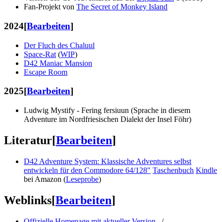
Fan-Projekt von
The Secret of Monkey Island
2024
[
Bearbeiten
]
Der Fluch des Chaluul
Space-Rat
(
WIP
)
D42 Maniac Mansion
Escape Room
2025
[
Bearbeiten
]
Ludwig Mystify - Fering fersiuun (Sprache in diesem
Adventure im Nordfriesischen Dialekt der Insel Föhr)
Literatur
[
Bearbeiten
]
D42 Adventure System: Klassische Adventures selbst
entwickeln für den Commodore 64/128"
Taschenbuch
Kindle
bei Amazon (
Leseprobe
)
Weblinks
[
Bearbeiten
]
Offizielle Homepage mit aktueller Version
/