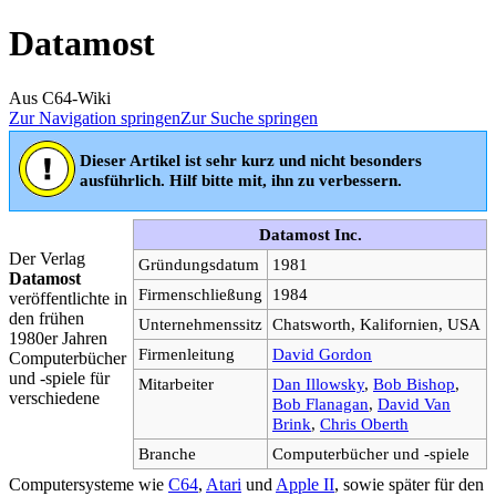
Datamost
Aus C64-Wiki
Zur Navigation springen
Zur Suche springen
Dieser Artikel ist sehr kurz und nicht besonders
ausführlich. Hilf bitte mit, ihn zu verbessern.
Datamost Inc.
Der Verlag
Gründungsdatum
1981
Datamost
Firmenschließung
1984
veröffentlichte in
den frühen
Unternehmenssitz
Chatsworth, Kalifornien, USA
1980er Jahren
Firmenleitung
David Gordon
Computerbücher
und -spiele für
Mitarbeiter
Dan Illowsky
,
Bob Bishop
,
verschiedene
Bob Flanagan
,
David Van
Brink
,
Chris Oberth
Branche
Computerbücher und -spiele
Computersysteme wie
C64
,
Atari
und
Apple II
, sowie später für den