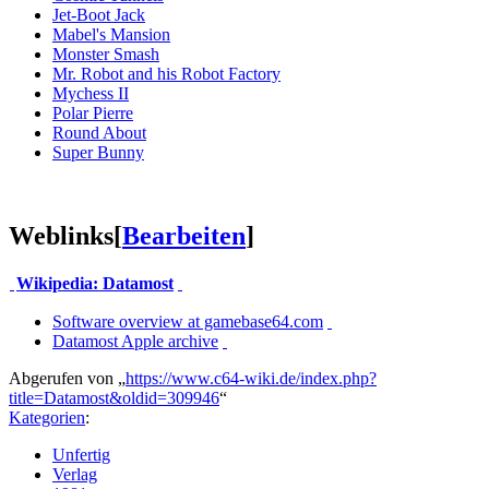
Jet-Boot Jack
Mabel's Mansion
Monster Smash
Mr. Robot and his Robot Factory
Mychess II
Polar Pierre
Round About
Super Bunny
Weblinks
[
Bearbeiten
]
Wikipedia: Datamost
Software overview at gamebase64.com
Datamost Apple archive
Abgerufen von „
https://www.c64-wiki.de/index.php?
title=Datamost&oldid=309946
“
Kategorien
:
Unfertig
Verlag