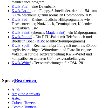
maintenance program.
Kwik-File!
- eine Datenbank.
Kwik-Load!
- ein Floppy-Schnelllader, der die 1541 um
300% beschleunigt zum normalen Commodore-DOS
Kwik-Pad!
- Kleine, nützliche Hilfsprogramme wie
Taschenrechner, Notizblock, Terminplaner, Kalender,
Adressbuch, usw.
Kwik-Paint!
(ehemals
Magic Paint
) - ein Malprogramm.
Kwik-Phone!
- Ein DFÜ-Paket mit Telefonbuch und
Buelletin Boad (
BBS
; Mailboxforumprogramm)
Kwik-Spell!
- Rechtschreibprüfung mit mehr als 30.000
englischsprachigen Wörterbuch und Platz für eigenes
Vokabular für die Textverarbeitung Kwik-Write! und
kompatibel zu anderen C64-Textverarbeitungen.
Kwik-Write
! - Textverarbeitungen für C64/128.
Spiele
[
Bearbeiten
]
Ankh
Ardy the Aardvark
Aztec
Cohens Towers
Cosmic Tunnels