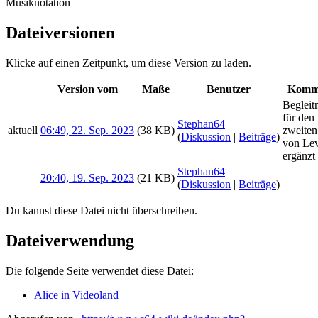
Musiknotation
Dateiversionen
Klicke auf einen Zeitpunkt, um diese Version zu laden.
Version vom
Maße
Benutzer
Komm
Begleit
für den
Stephan64
aktuell
06:49, 22. Sep. 2023
(38 KB)
zweiten
(
Diskussion
|
Beiträge
)
von Lev
ergänzt
Stephan64
20:40, 19. Sep. 2023
(21 KB)
(
Diskussion
|
Beiträge
)
Du kannst diese Datei nicht überschreiben.
Dateiverwendung
Die folgende Seite verwendet diese Datei:
Alice in Videoland