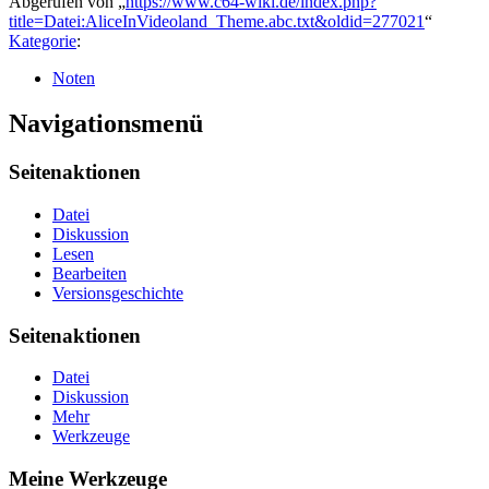
Abgerufen von „
https://www.c64-wiki.de/index.php?
title=Datei:AliceInVideoland_Theme.abc.txt&oldid=277021
“
Kategorie
:
Noten
Navigationsmenü
Seitenaktionen
Datei
Diskussion
Lesen
Bearbeiten
Versionsgeschichte
Seitenaktionen
Datei
Diskussion
Mehr
Werkzeuge
Meine Werkzeuge