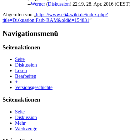
--
Werner
(
Diskussion
) 22:19, 28. Apr. 2016 (CEST)
Abgerufen von „
https://www.c64-wiki.de/index.php?
title=Diskussion:Farb-RAM&oldid=154831
“
Navigationsmenü
Seitenaktionen
Seite
Diskussion
Lesen
Bearbeiten
+
Versionsgeschichte
Seitenaktionen
Seite
Diskussion
Mehr
Werkzeuge