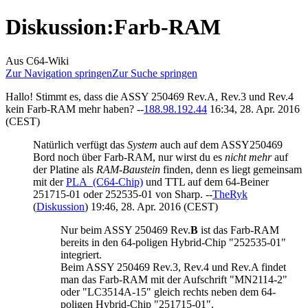
Diskussion
:
Farb-RAM
Aus C64-Wiki
Zur Navigation springen
Zur Suche springen
Hallo! Stimmt es, dass die ASSY 250469 Rev.A, Rev.3 und Rev.4
kein Farb-RAM mehr haben? --
188.98.192.44
16:34, 28. Apr. 2016
(CEST)
Natürlich verfügt das
System
auch auf dem ASSY250469
Bord noch über Farb-RAM, nur wirst du es
nicht mehr
auf
der Platine als
RAM-Baustein
finden, denn es liegt gemeinsam
mit der
PLA_(C64-Chip)
und TTL auf dem 64-Beiner
251715-01 oder 252535-01 von Sharp. --
TheRyk
(
Diskussion
) 19:46, 28. Apr. 2016 (CEST)
Nur beim ASSY 250469 Rev.
B
ist das Farb-RAM
bereits in den 64-poligen Hybrid-Chip "252535-01"
integriert.
Beim ASSY 250469 Rev.3, Rev.4 und Rev.A findet
man das Farb-RAM mit der Aufschrift "MN2114-2"
oder "LC3514A-15" gleich rechts neben dem 64-
poligen Hybrid-Chip "251715-01".