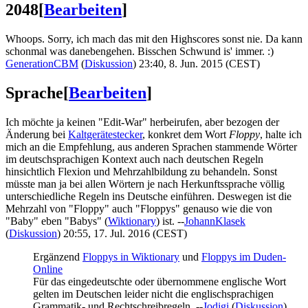
2048
[
Bearbeiten
]
Whoops. Sorry, ich mach das mit den Highscores sonst nie. Da kann
schonmal was danebengehen. Bisschen Schwund is' immer. :)
GenerationCBM
(
Diskussion
) 23:40, 8. Jun. 2015 (CEST)
Sprache
[
Bearbeiten
]
Ich möchte ja keinen "Edit-War" herbeirufen, aber bezogen der
Änderung bei
Kaltgerätestecker
, konkret dem Wort
Floppy
, halte ich
mich an die Empfehlung, aus anderen Sprachen stammende Wörter
im deutschsprachigen Kontext auch nach deutschen Regeln
hinsichtlich Flexion und Mehrzahlbildung zu behandeln. Sonst
müsste man ja bei allen Wörtern je nach Herkunftssprache völlig
unterschiedliche Regeln ins Deutsche einführen. Deswegen ist die
Mehrzahl von "Floppy" auch "Floppys" genauso wie die von
"Baby" eben "Babys" (
Wiktionary
) ist. --
JohannKlasek
(
Diskussion
) 20:55, 17. Jul. 2016 (CEST)
Ergänzend
Floppys in Wiktionary
und
Floppys im Duden-
Online
Für das eingedeutschte oder übernommene englische Wort
gelten im Deutschen leider nicht die englischsprachigen
Grammatik- und Rechtschreibregeln. --
Jodigi
(
Diskussion
)