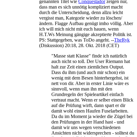
genannten Titel wie
Conquestador
zeigen nur,
dass man es sich unnötig kompliziert macht
durch die Unterscheidung, denn allzu leicht
vergisst man, Kategorie wieder zu löschen/
ändern. Flagge Aufbau genügt imho völlig. Aber
ich will mich nicht mit euch hauen, wenn
H.T.Ws Meinung gängige akzeptierte Politik ist.
PS: Stattgegeben, was ToDo angeht. --
TheRyk
(
Diskussion
) 20:18, 28. Okt. 2018 (CET)
"Masse statt Klasse" finde ich natürlich
auch nicht so toll. Der User Riemann hat
halt zur Zeit einen ziemlichen Output.
Dass du ihm (und auch mir schon) ein
wenig mit dem Besen hinterhergehst, ist
nett von dir. Aber in erster Linie wäre es
sinnvoll, wenn man ihn mit den
Grundregeln der Spieleartikel einfach
vertraut macht. Wenn er selber einen Blick
auf die Prüfung wirft, dann spart er dir
damit wohl einen Haufen Fuselarbeiten.
Da du im Moment ja wieder die Zügel bei
den Prüfungen in der Hand hast - und
damit wir uns wegen verschiedenen
Ansichten nicht widersprechen - solltest du