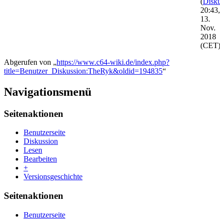
(
Disku
20:43,
13.
Nov.
2018
(CET
Abgerufen von „
https://www.c64-wiki.de/index.php?
title=Benutzer_Diskussion:TheRyk&oldid=194835
“
Navigationsmenü
Seitenaktionen
Benutzerseite
Diskussion
Lesen
Bearbeiten
+
Versionsgeschichte
Seitenaktionen
Benutzerseite