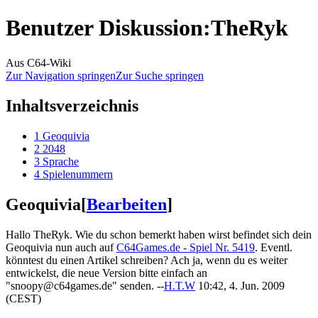
Benutzer Diskussion
:
TheRyk
Aus C64-Wiki
Zur Navigation springen
Zur Suche springen
Inhaltsverzeichnis
1
Geoquivia
2
2048
3
Sprache
4
Spielenummern
Geoquivia
[
Bearbeiten
]
Hallo TheRyk. Wie du schon bemerkt haben wirst befindet sich dein
Geoquivia nun auch auf
C64Games.de - Spiel Nr. 5419
. Eventl.
könntest du einen Artikel schreiben? Ach ja, wenn du es weiter
entwickelst, die neue Version bitte einfach an
"snoopy@c64games.de" senden. --
H.T.W
10:42, 4. Jun. 2009
(CEST)