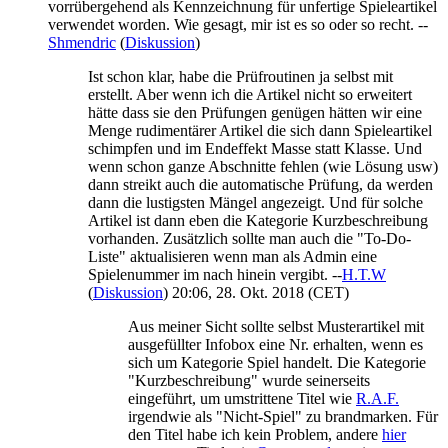
vorrübergehend als Kennzeichnung für unfertige Spieleartikel
verwendet worden. Wie gesagt, mir ist es so oder so recht. --
Shmendric
(
Diskussion
)
Ist schon klar, habe die Prüfroutinen ja selbst mit
erstellt. Aber wenn ich die Artikel nicht so erweitert
hätte dass sie den Prüfungen genügen hätten wir eine
Menge rudimentärer Artikel die sich dann Spieleartikel
schimpfen und im Endeffekt Masse statt Klasse. Und
wenn schon ganze Abschnitte fehlen (wie Lösung usw)
dann streikt auch die automatische Prüfung, da werden
dann die lustigsten Mängel angezeigt. Und für solche
Artikel ist dann eben die Kategorie Kurzbeschreibung
vorhanden. Zusätzlich sollte man auch die "To-Do-
Liste" aktualisieren wenn man als Admin eine
Spielenummer im nach hinein vergibt. --
H.T.W
(
Diskussion
) 20:06, 28. Okt. 2018 (CET)
Aus meiner Sicht sollte selbst Musterartikel mit
ausgefüllter Infobox eine Nr. erhalten, wenn es
sich um Kategorie Spiel handelt. Die Kategorie
"Kurzbeschreibung" wurde seinerseits
eingeführt, um umstrittene Titel wie
R.A.F.
irgendwie als "Nicht-Spiel" zu brandmarken. Für
den Titel habe ich kein Problem, andere
hier