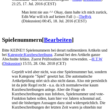
21:25, 17. Jul. 2016 (CEST)
Man lernt nie aus ^^ Okay, dann halte ich mich zurück,
Edit-War will ich auf keinen Fall :) --
TheRyk
(
Diskussion
) 00:45, 18. Jul. 2016 (CEST)
Spielenummern
[
Bearbeiten
]
Bitte KEINE!! Spielenummern bei derart rudimentären Artikeln und
bei
Kategorie:Kurzbeschreibung
. Zumal bei den Artikeln ganze
Abschnitte fehlen. Zuerst Prüfroutinen bitte verwenden. --
H.T.W
(
Diskussion
) 15:55, 28. Okt. 2018 (CET)
Geprüft wird aber nicht, was eine Spielenummer hat, sondern
was Kategorie "Spiel" gesetzt hat. Die automatische
Artikelprüfung stört sich also nicht daran. Also mir persönlich
ist da jede Regel recht - u.a. da ich normalerweise kaum
Kurzbeschreibungen anlege. Aber die Frage ob
Kurzbeschreibungen nun Infobox, Spielenummer und vote-
Funktion haben sollen, kam hier vor Jahren schonmal auf,
und die bisherigen Aussagen dazu sind widersprüchlich. Die
Kurzbeschreibungen der letzten Zeit waren ja ohnehin nur