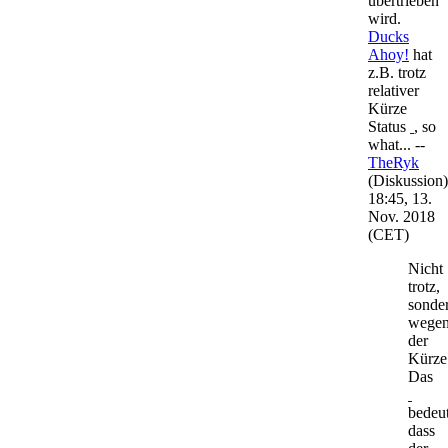
übertrieben
wird.
Ducks
Ahoy!
hat
z.B. trotz
relativer
Kürze
Status
, so
what... --
TheRyk
(
Diskussion
)
18:45, 13.
Nov. 2018
(CET)
Nicht
trotz,
sonde
wege
der
Kürze
Das
bedeut
dass