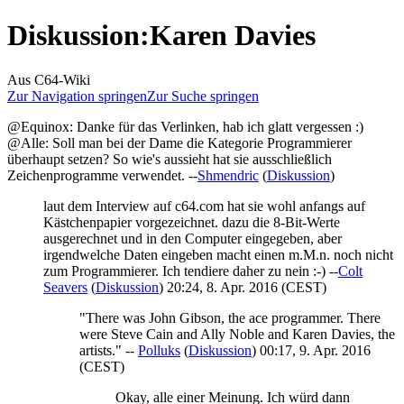
Diskussion
:
Karen Davies
Aus C64-Wiki
Zur Navigation springen
Zur Suche springen
@Equinox: Danke für das Verlinken, hab ich glatt vergessen :)
@Alle: Soll man bei der Dame die Kategorie Programmierer
überhaupt setzen? So wie's aussieht hat sie ausschließlich
Zeichenprogramme verwendet. --
Shmendric
(
Diskussion
)
laut dem Interview auf c64.com hat sie wohl anfangs auf
Kästchenpapier vorgezeichnet. dazu die 8-Bit-Werte
ausgerechnet und in den Computer eingegeben, aber
irgendwelche Daten eingeben macht einen m.M.n. noch nicht
zum Programmierer. Ich tendiere daher zu nein :-) --
Colt
Seavers
(
Diskussion
) 20:24, 8. Apr. 2016 (CEST)
"There was John Gibson, the ace programmer. There
were Steve Cain and Ally Noble and Karen Davies, the
artists." --
Polluks
(
Diskussion
) 00:17, 9. Apr. 2016
(CEST)
Okay, alle einer Meinung. Ich würd dann