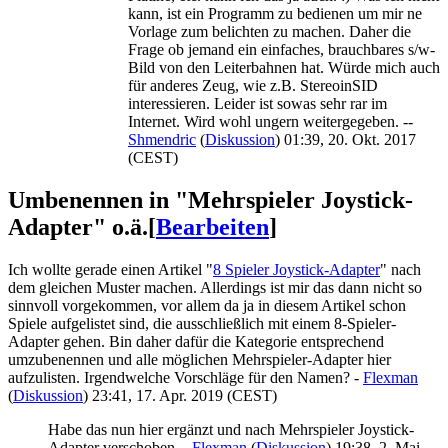
kann, ist ein Programm zu bedienen um mir ne
Vorlage zum belichten zu machen. Daher die
Frage ob jemand ein einfaches, brauchbares s/w-
Bild von den Leiterbahnen hat. Würde mich auch
für anderes Zeug, wie z.B. StereoinSID
interessieren. Leider ist sowas sehr rar im
Internet. Wird wohl ungern weitergegeben. --
Shmendric
(
Diskussion
) 01:39, 20. Okt. 2017
(CEST)
Umbenennen in "Mehrspieler Joystick-
Adapter" o.ä.
[
Bearbeiten
]
Ich wollte gerade einen Artikel "
8 Spieler Joystick-Adapter
" nach
dem gleichen Muster machen. Allerdings ist mir das dann nicht so
sinnvoll vorgekommen, vor allem da ja in diesem Artikel schon
Spiele aufgelistet sind, die ausschließlich mit einem 8-Spieler-
Adapter gehen. Bin daher dafür die Kategorie entsprechend
umzubenennen und alle möglichen Mehrspieler-Adapter hier
aufzulisten. Irgendwelche Vorschläge für den Namen? -
Flexman
(
Diskussion
) 23:41, 17. Apr. 2019 (CEST)
Habe das nun hier ergänzt und nach Mehrspieler Joystick-
Adapter verschoben. -
Flexman
(
Diskussion
) 19:38, 2. Mai