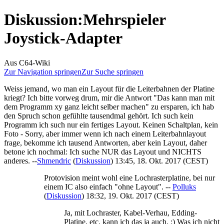
Diskussion
:
Mehrspieler
Joystick-Adapter
Aus C64-Wiki
Zur Navigation springen
Zur Suche springen
Weiss jemand, wo man ein Layout für die Leiterbahnen der Platine
kriegt? Ich bitte vorweg drum, mir die Antwort "Das kann man mit
dem Programm xy ganz leicht selber machen" zu ersparen, ich hab
den Spruch schon gefühlte tausendmal gehört. Ich such kein
Programm ich such nur ein fertiges Layout. Keinen Schaltplan, kein
Foto - Sorry, aber immer wenn ich nach einem Leiterbahnlayout
frage, bekomme ich tausend Antworten, aber kein Layout, daher
betone ich nochmal: Ich suche NUR das Layout und NICHTS
anderes. --
Shmendric
(
Diskussion
) 13:45, 18. Okt. 2017 (CEST)
Protovision meint wohl eine Lochrasterplatine, bei nur
einem IC also einfach "ohne Layout". --
Polluks
(
Diskussion
) 18:32, 19. Okt. 2017 (CEST)
Ja, mit Lochraster, Kabel-Verhau, Edding-
Platine, etc. kann ich das ja auch. :) Was ich nicht