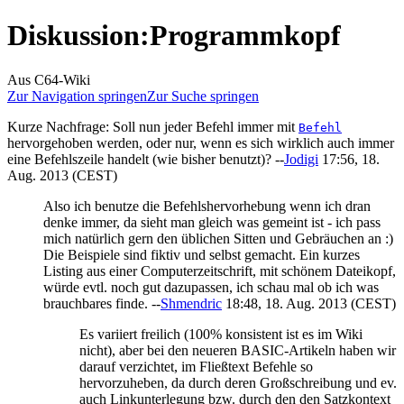
Diskussion
:
Programmkopf
Aus C64-Wiki
Zur Navigation springen
Zur Suche springen
Kurze Nachfrage: Soll nun jeder Befehl immer mit
Befehl
hervorgehoben werden, oder nur, wenn es sich wirklich auch immer
eine Befehlszeile handelt (wie bisher benutzt)? --
Jodigi
17:56, 18.
Aug. 2013 (CEST)
Also ich benutze die Befehlshervorhebung wenn ich dran
denke immer, da sieht man gleich was gemeint ist - ich pass
mich natürlich gern den üblichen Sitten und Gebräuchen an :)
Die Beispiele sind fiktiv und selbst gemacht. Ein kurzes
Listing aus einer Computerzeitschrift, mit schönem Dateikopf,
würde evtl. noch gut dazupassen, ich schau mal ob ich was
brauchbares finde. --
Shmendric
18:48, 18. Aug. 2013 (CEST)
Es variiert freilich (100% konsistent ist es im Wiki
nicht), aber bei den neueren BASIC-Artikeln haben wir
darauf verzichtet, im Fließtext Befehle so
hervorzuheben, da durch deren Großschreibung und ev.
auch Linkunterlegung bzw. durch den den Satzkontext