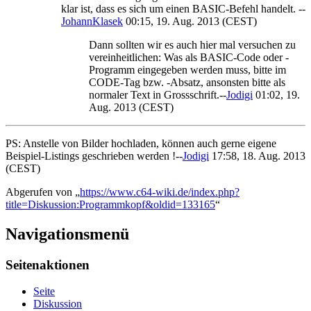
klar ist, dass es sich um einen BASIC-Befehl handelt. --
JohannKlasek
00:15, 19. Aug. 2013 (CEST)
Dann sollten wir es auch hier mal versuchen zu
vereinheitlichen: Was als BASIC-Code oder -
Programm eingegeben werden muss, bitte im
CODE-Tag bzw. -Absatz, ansonsten bitte als
normaler Text in Grossschrift.--
Jodigi
01:02, 19.
Aug. 2013 (CEST)
PS: Anstelle von Bilder hochladen, können auch gerne eigene
Beispiel-Listings geschrieben werden !--
Jodigi
17:58, 18. Aug. 2013
(CEST)
Abgerufen von „
https://www.c64-wiki.de/index.php?
title=Diskussion:Programmkopf&oldid=133165
“
Navigationsmenü
Seitenaktionen
Seite
Diskussion