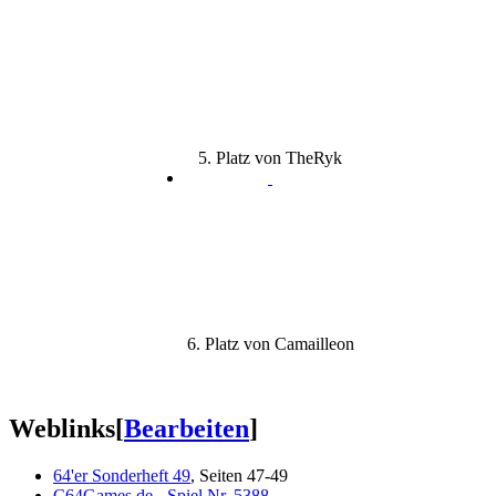
5. Platz von TheRyk
6. Platz von Camailleon
Weblinks
[
Bearbeiten
]
64'er Sonderheft 49
, Seiten 47-49
C64Games.de - Spiel Nr. 5388