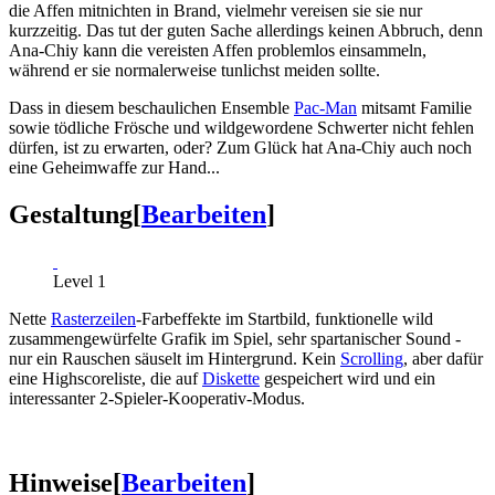
die Affen mitnichten in Brand, vielmehr vereisen sie sie nur
kurzzeitig. Das tut der guten Sache allerdings keinen Abbruch, denn
Ana-Chiy kann die vereisten Affen problemlos einsammeln,
während er sie normalerweise tunlichst meiden sollte.
Dass in diesem beschaulichen Ensemble
Pac-Man
mitsamt Familie
sowie tödliche Frösche und wildgewordene Schwerter nicht fehlen
dürfen, ist zu erwarten, oder? Zum Glück hat Ana-Chiy auch noch
eine Geheimwaffe zur Hand...
Gestaltung
[
Bearbeiten
]
Level 1
Nette
Rasterzeilen
-Farbeffekte im Startbild, funktionelle wild
zusammengewürfelte Grafik im Spiel, sehr spartanischer Sound -
nur ein Rauschen säuselt im Hintergrund. Kein
Scrolling
, aber dafür
eine Highscoreliste, die auf
Diskette
gespeichert wird und ein
interessanter 2-Spieler-Kooperativ-Modus.
Hinweise
[
Bearbeiten
]