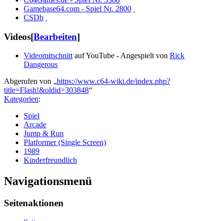
Gamebase64.com - Spiel Nr. 2800
CSDb
Videos
[
Bearbeiten
]
Videomitschnitt
auf YouTube - Angespielt von
Rick
Dangerous
Abgerufen von „
https://www.c64-wiki.de/index.php?
title=Flash!&oldid=303848
“
Kategorien
:
Spiel
Arcade
Jump & Run
Platformer (Single Screen)
1989
Kinderfreundlich
Navigationsmenü
Seitenaktionen