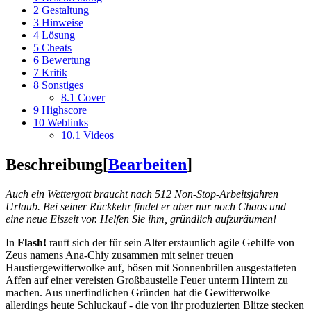
2
Gestaltung
3
Hinweise
4
Lösung
5
Cheats
6
Bewertung
7
Kritik
8
Sonstiges
8.1
Cover
9
Highscore
10
Weblinks
10.1
Videos
Beschreibung
[
Bearbeiten
]
Auch ein Wettergott braucht nach 512 Non-Stop-Arbeitsjahren
Urlaub. Bei seiner Rückkehr findet er aber nur noch Chaos und
eine neue Eiszeit vor. Helfen Sie ihm, gründlich aufzuräumen!
In
Flash!
rauft sich der für sein Alter erstaunlich agile Gehilfe von
Zeus namens Ana-Chiy zusammen mit seiner treuen
Haustiergewitterwolke auf, bösen mit Sonnenbrillen ausgestatteten
Affen auf einer vereisten Großbaustelle Feuer unterm Hintern zu
machen. Aus unerfindlichen Gründen hat die Gewitterwolke
allerdings heute Schluckauf - die von ihr produzierten Blitze stecken