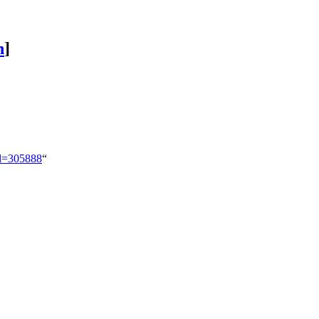
n
]
id=305888
“