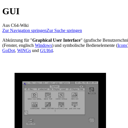
GUI
Aus C64-Wiki
Zur Navigation springen
Zur Suche springen
Abkürzung für "
Graphical User Interface
" (grafische Benutzerschni
(Fenster, englisch
Windows
) und symbolische Bedienelemente (
Icons
GoDot
,
WiNGs
und
GUI64
.