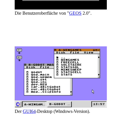
Die Benutzeroberfläche von "
GEOS
2.0".
Der
GUI64
-Desktop (Windows-Version).