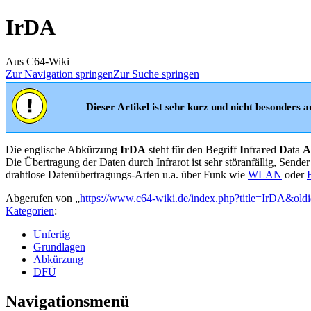
IrDA
Aus C64-Wiki
Zur Navigation springen
Zur Suche springen
Dieser Artikel ist sehr kurz und nicht besonders au
Die englische Abkürzung
IrDA
steht für den Begriff
I
nfra
r
ed
D
ata
A
Die Übertragung der Daten durch Infrarot ist sehr störanfällig, Sen
drahtlose Datenübertragungs-Arten u.a. über Funk wie
WLAN
oder
Abgerufen von „
https://www.c64-wiki.de/index.php?title=IrDA&ol
Kategorien
:
Unfertig
Grundlagen
Abkürzung
DFÜ
Navigationsmenü