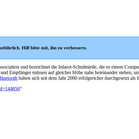
sführlich. Hilf bitte mit, ihn zu verbessern.
ssociation und bezeichnet die Infarot-Schnittstelle, die es einem Comp
der und Empfänger müssen auf gleicher Höhe nahe beieinander stehen, 
Bluetooth
haben sich seit dem Jahr 2000 erfolgreicher durchgesetzt als 
did=144856
“