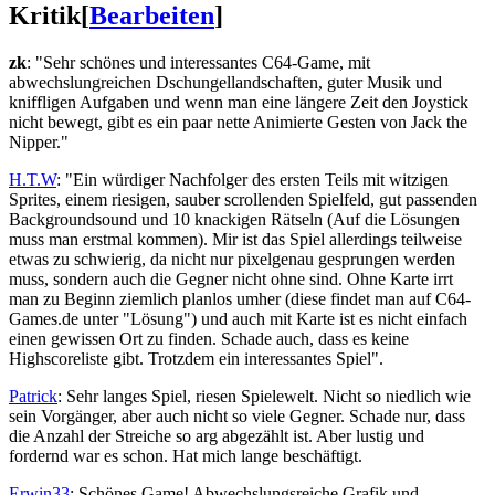
Kritik
[
Bearbeiten
]
zk
: "Sehr schönes und interessantes C64-Game, mit
abwechslungreichen Dschungellandschaften, guter Musik und
kniffligen Aufgaben und wenn man eine längere Zeit den Joystick
nicht bewegt, gibt es ein paar nette Animierte Gesten von Jack the
Nipper."
H.T.W
: "Ein würdiger Nachfolger des ersten Teils mit witzigen
Sprites, einem riesigen, sauber scrollenden Spielfeld, gut passenden
Backgroundsound und 10 knackigen Rätseln (Auf die Lösungen
muss man erstmal kommen). Mir ist das Spiel allerdings teilweise
etwas zu schwierig, da nicht nur pixelgenau gesprungen werden
muss, sondern auch die Gegner nicht ohne sind. Ohne Karte irrt
man zu Beginn ziemlich planlos umher (diese findet man auf C64-
Games.de unter "Lösung") und auch mit Karte ist es nicht einfach
einen gewissen Ort zu finden. Schade auch, dass es keine
Highscoreliste gibt. Trotzdem ein interessantes Spiel".
Patrick
: Sehr langes Spiel, riesen Spielewelt. Nicht so niedlich wie
sein Vorgänger, aber auch nicht so viele Gegner. Schade nur, dass
die Anzahl der Streiche so arg abgezählt ist. Aber lustig und
fordernd war es schon. Hat mich lange beschäftigt.
Erwin33
: Schönes Game! Abwechslungsreiche Grafik und