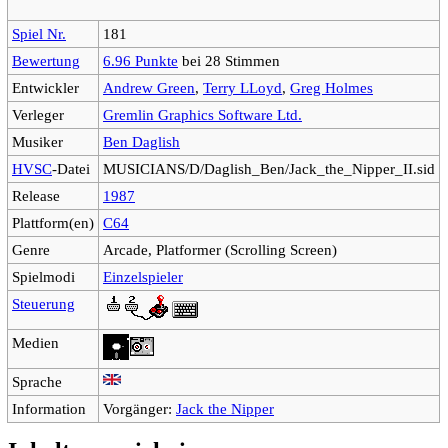
Spiel Nr.
181
Bewertung
6.96 Punkte
bei 28 Stimmen
Entwickler
Andrew Green
,
Terry LLoyd
,
Greg Holmes
Verleger
Gremlin Graphics Software Ltd.
Musiker
Ben Daglish
HVSC
-Datei
MUSICIANS/D/Daglish_Ben/Jack_the_Nipper_II.sid
Release
1987
Plattform(en)
C64
Genre
Arcade, Platformer (Scrolling Screen)
Spielmodi
Einzelspieler
Steuerung
Medien
Sprache
Information
Vorgänger:
Jack the Nipper