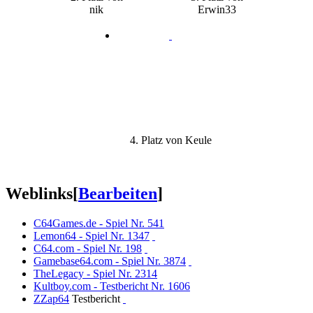
nik
Erwin33
4. Platz von Keule
Weblinks
[
Bearbeiten
]
C64Games.de - Spiel Nr. 541
Lemon64 - Spiel Nr. 1347
C64.com - Spiel Nr. 198
Gamebase64.com - Spiel Nr. 3874
TheLegacy - Spiel Nr. 2314
Kultboy.com - Testbericht Nr. 1606
ZZap64
Testbericht