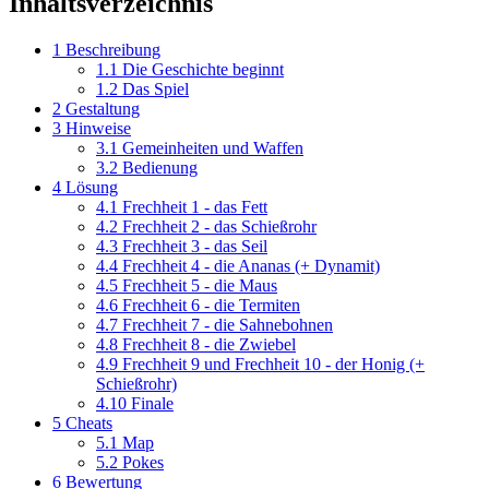
Inhaltsverzeichnis
1
Beschreibung
1.1
Die Geschichte beginnt
1.2
Das Spiel
2
Gestaltung
3
Hinweise
3.1
Gemeinheiten und Waffen
3.2
Bedienung
4
Lösung
4.1
Frechheit 1 - das Fett
4.2
Frechheit 2 - das Schießrohr
4.3
Frechheit 3 - das Seil
4.4
Frechheit 4 - die Ananas (+ Dynamit)
4.5
Frechheit 5 - die Maus
4.6
Frechheit 6 - die Termiten
4.7
Frechheit 7 - die Sahnebohnen
4.8
Frechheit 8 - die Zwiebel
4.9
Frechheit 9 und Frechheit 10 - der Honig (+
Schießrohr)
4.10
Finale
5
Cheats
5.1
Map
5.2
Pokes
6
Bewertung