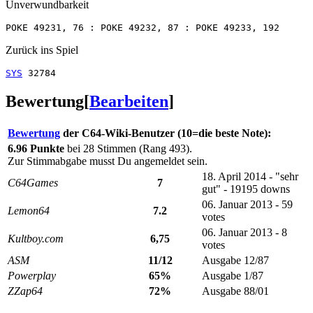
Unverwundbarkeit
Zurück ins Spiel
SYS
Bewertung
[
Bearbeiten
]
Bewertung
der C64-Wiki-Benutzer (10=die beste Note):
6.96 Punkte
bei 28 Stimmen (Rang 493).
Zur Stimmabgabe musst Du angemeldet sein.
18. April 2014 - "sehr
C64Games
7
gut" - 19195 downs
06. Januar 2013 - 59
Lemon64
7.2
votes
06. Januar 2013 - 8
Kultboy.com
6,75
votes
ASM
11/12
Ausgabe 12/87
Powerplay
65%
Ausgabe 1/87
ZZap64
72%
Ausgabe 88/01