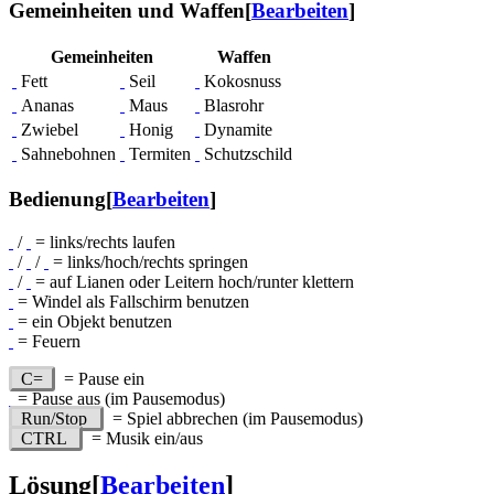
Gemeinheiten und Waffen
[
Bearbeiten
]
Gemeinheiten
Waffen
Fett
Seil
Kokosnuss
Ananas
Maus
Blasrohr
Zwiebel
Honig
Dynamite
Sahnebohnen
Termiten
Schutzschild
Bedienung
[
Bearbeiten
]
/
= links/rechts laufen
/
/
= links/hoch/rechts springen
/
= auf Lianen oder Leitern hoch/runter klettern
= Windel als Fallschirm benutzen
= ein Objekt benutzen
= Feuern
C=
= Pause ein
= Pause aus (im Pausemodus)
Run/Stop
= Spiel abbrechen (im Pausemodus)
CTRL
= Musik ein/aus
Lösung
[
Bearbeiten
]