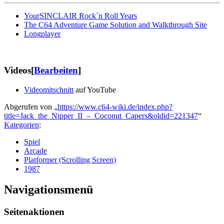
YourSINCLAIR Rock´n Roll Years
The C64 Adventure Game Solution and Walkthrough Site
Longplayer
Videos
[
Bearbeiten
]
Videomitschnitt
auf YouTube
Abgerufen von „
https://www.c64-wiki.de/index.php?
title=Jack_the_Nipper_II_–_Coconut_Capers&oldid=221347
“
Kategorien
:
Spiel
Arcade
Platformer (Scrolling Screen)
1987
Navigationsmenü
Seitenaktionen