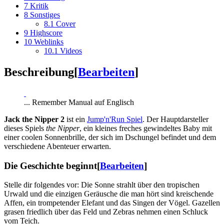
7
Kritik
8
Sonstiges
8.1
Cover
9
Highscore
10
Weblinks
10.1
Videos
Beschreibung
[
Bearbeiten
]
... Remember Manual auf Englisch
Jack the Nipper 2
ist ein
Jump'n'Run Spiel
. Der Hauptdarsteller
dieses Spiels
the Nipper
, ein kleines freches gewindeltes Baby mit
einer coolen Sonnenbrille, der sich im Dschungel befindet und dem
verschiedene Abenteuer erwarten.
Die Geschichte beginnt
[
Bearbeiten
]
Stelle dir folgendes vor: Die Sonne strahlt über den tropischen
Urwald und die einzigen Geräusche die man hört sind kreischende
Affen, ein trompetender Elefant und das Singen der Vögel. Gazellen
grasen friedlich über das Feld und Zebras nehmen einen Schluck
vom Teich.