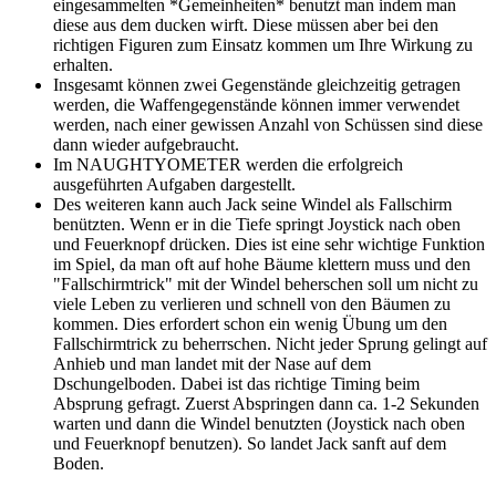
eingesammelten *Gemeinheiten* benutzt man indem man
diese aus dem ducken wirft. Diese müssen aber bei den
richtigen Figuren zum Einsatz kommen um Ihre Wirkung zu
erhalten.
Insgesamt können zwei Gegenstände gleichzeitig getragen
werden, die Waffengegenstände können immer verwendet
werden, nach einer gewissen Anzahl von Schüssen sind diese
dann wieder aufgebraucht.
Im NAUGHTYOMETER werden die erfolgreich
ausgeführten Aufgaben dargestellt.
Des weiteren kann auch Jack seine Windel als Fallschirm
benützten. Wenn er in die Tiefe springt Joystick nach oben
und Feuerknopf drücken. Dies ist eine sehr wichtige Funktion
im Spiel, da man oft auf hohe Bäume klettern muss und den
"Fallschirmtrick" mit der Windel beherschen soll um nicht zu
viele Leben zu verlieren und schnell von den Bäumen zu
kommen. Dies erfordert schon ein wenig Übung um den
Fallschirmtrick zu beherrschen. Nicht jeder Sprung gelingt auf
Anhieb und man landet mit der Nase auf dem
Dschungelboden. Dabei ist das richtige Timing beim
Absprung gefragt. Zuerst Abspringen dann ca. 1-2 Sekunden
warten und dann die Windel benutzten (Joystick nach oben
und Feuerknopf benutzen). So landet Jack sanft auf dem
Boden.