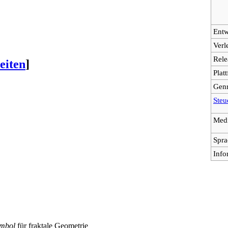
Entw
Verl
Rele
eiten
]
Plat
Gen
Steu
Med
Spra
Info
mbol
für fraktale Geometrie