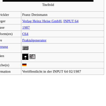
Titelbild
ickler
Franz Dreismann
eger
Verlag Heinz Heise GmbH
,
INPUT 64
ase
1987
tform(en)
C64
re
Fraktalgenerator
erung
ien
che(n)
rmation
Veröffentlicht in der INPUT 64 02/1987