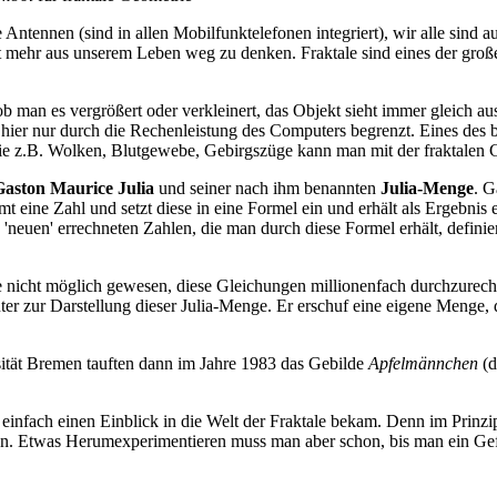
e Antennen (sind in allen Mobilfunktelefonen integriert), wir alle sind 
cht mehr aus unserem Leben weg zu denken. Fraktale sind eines der gr
ob man es vergrößert oder verkleinert, das Objekt sieht immer gleich a
hier nur durch die Rechenleistung des Computers begrenzt. Eines des be
e z.B. Wolken, Blutgewebe, Gebirgszüge kann man mit der fraktalen G
Gaston Maurice Julia
und seiner nach ihm benannten
Julia-Menge
. G
t eine Zahl und setzt diese in eine Formel ein und erhält als Ergebnis
'neuen' errechneten Zahlen, die man durch diese Formel erhält, defini
re nicht möglich gewesen, diese Gleichungen millionenfach durchzurech
er zur Darstellung dieser Julia-Menge. Er erschuf eine eigene Menge, 
ität Bremen tauften dann im Jahre 1983 das Gebilde
Apfelmännchen
(d
einfach einen Einblick in die Welt der Fraktale bekam. Denn im Prinzip
en. Etwas Herumexperimentieren muss man aber schon, bis man ein Gefü