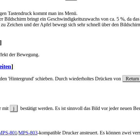
igen Tastendruck kommt man ins Menü.
ter Bildschirm bringt ein Geschwindigkeitszuwachs von ca. 5 %, da da
zu Zeichen und der Apfel bewegt sich sehr schnell über den Bildschirm
]
Effekt der Bewegung.
eiten
]
n den 'Hintergrund' schieben. Durch wiederholtes Drücken von
Return
r mit
j
bestätigt werden. Es ist sinnvoll das Bild vor jeder neuen B
MPS-801
/
MPS-803
-kompatible Drucker ansteuert. Es können zwei ve