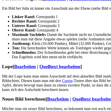
Ein Bild bei Julia ist immer ein Ausschnitt aus der Ebene (siehe Bild r
Linker Rand:
Grenzpunkt 1
Rechter Rand:
Grenzpunkt 2
Unterer Rand:
Grenzpunkt 3
Oberer Rand:
Grenzpunkt 4
Maximale Suchtiefe:
Damit die Suchtiefe nicht ins Unendliche 
muss man mit diese Angabe etwas spielen (siehe Animation unt
Auslösung:
Klein (16.000 Punkte), Mittel (32.000 Punkte), Gr
Ton:
Die berechneten Werte können als Tonfolgen wieder geg
Schnellmodus:
Der Schnellmodus geht bei einer Berechnung da
Das Ergebnis wird hier meist nicht verfälscht.
Lupe
[
Bearbeiten
|
Quelltext bearbeiten
]
Mit der Lupe kann man einen Ausschnitt auf dem aktuellen Bild mar
Bildschirm. Diesen kann man mit den
Cursor
-Tasten über das Bild 
Apfel, diesen bewegt man dann zu einem zweiten Punkt, so dass die
kann sich den Aufschnitt berechnen lassen.
Neues Bild berechnen
[
Bearbeiten
|
Quelltext bearbeit
Möchte man ein neues Bild berechnen, so bekommt man erst noch ein