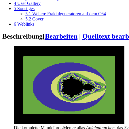
4
User Gallery
5
Sonstiges
5.1
Weitere Fraktalgeneratoren auf dem C64
5.2
Cover
6
Weblinks
Beschreibung
[
Bearbeiten
|
Quelltext bearb
Die komplette Mandelbrot-Menge alias
Apfelmännchen
, das
Sy