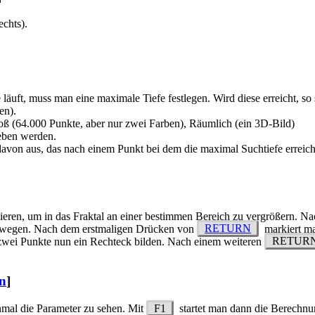
echts).
läuft, muss man eine maximale Tiefe festlegen. Wird diese erreicht, so
en).
oß (64.000 Punkte, aber nur zwei Farben), Räumlich (ein 3D-Bild)
eben werden.
von aus, das nach einem Punkt bei dem die maximal Suchtiefe erreicht 
kieren, um in das Fraktal an einer bestimmen Bereich zu vergrößern. 
bewegen. Nach dem erstmaligen Drücken von
RETURN
markiert ma
 zwei Punkte nun ein Rechteck bilden. Nach einem weiteren
RETUR
en
]
mal die Parameter zu sehen. Mit
F1
startet man dann die Berechnun