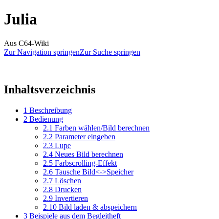
Julia
Aus C64-Wiki
Zur Navigation springen
Zur Suche springen
Inhaltsverzeichnis
1
Beschreibung
2
Bedienung
2.1
Farben wählen/Bild berechnen
2.2
Parameter eingeben
2.3
Lupe
2.4
Neues Bild berechnen
2.5
Farbscrolling-Effekt
2.6
Tausche Bild<->Speicher
2.7
Löschen
2.8
Drucken
2.9
Invertieren
2.10
Bild laden & abspeichern
3
Beispiele aus dem Begleitheft