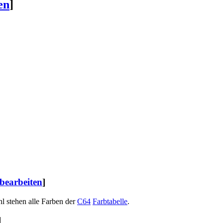
en
]
 bearbeiten
]
l stehen alle Farben der
C64
Farbtabelle
.
]