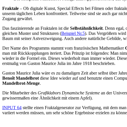
Fraktale
– Ob digitale Kunst, Special Effects bei Filmen oder fraktal
unserm täglichen Leben konfrontiert. Teilweise sind sie auch gar ni
Zugang gewährt.
Das faszinierende an Fraktalen ist die
Selbstähnlichkeit
. Denn egal, 
gleichen Muster und Strukturen (
Beispiel Nr.5
). Das Vergrößern wird 
Baum mit seiner Astverzweigung. Auch andere natürliche Gebilde, wi
Der Name des Programms stammt vom französischen Mathematiker
man mit Rückkopplungen iteriert. Das Prinzip ist folgendes: Man nimm
wieder in die Formel ein. Dieses wiederholt man immer wieder. Diese 
erstmalig von Gaston Maurice Julia im Jahre 1918 beschrieben.
Gaston Maurice Julia wäre es zu damaligen Zeit aber selbst über Jah
Benoît Mandelbrot
diese Idee wieder auf und benutzte einen Comput
Mandelbrot-Menge
.
Die Mitarbeiter des
Grafiklabors Dynamische Systeme
an der Univers
gewissermaßen eine Ähnlichkeit mit einem Apfel).
INPUT 64
stellte einen Fraktalgenerator zur Verfügung, mit dem man 
variiert werden müssen, um sehr schöne Ergebnisse erzielen zu könn