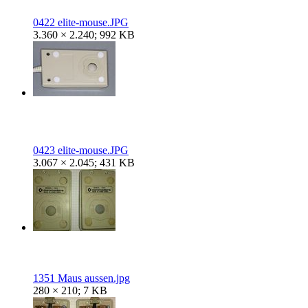
0422 elite-mouse.JPG
3.360 × 2.240; 992 KB
0423 elite-mouse.JPG
3.067 × 2.045; 431 KB
1351 Maus aussen.jpg
280 × 210; 7 KB