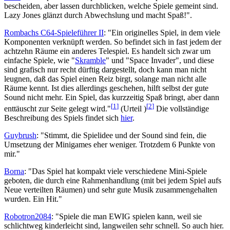
bescheiden, aber lassen durchblicken, welche Spiele gemeint sind.
Lazy Jones glänzt durch Abwechslung und macht Spaß!".
Rombachs C64-Spieleführer II
: "Ein originelles Spiel, in dem viele
Komponenten verknüpft werden. So befindet sich in fast jedem der
achtzehn Räume ein anderes Telespiel. Es handelt sich zwar um
einfache Spiele, wie "
Skramble
" und "Space Invader", und diese
sind grafisch nur recht dürftig dargestellt, doch kann man nicht
leugnen, daß das Spiel einen Reiz birgt, solange man nicht alle
Räume kennt. Ist dies allerdings geschehen, hilft selbst der gute
Sound nicht mehr. Ein Spiel, das kurzzeitig Spaß bringt, aber dann
[
1
]
[
2
]
enttäuscht zur Seite gelegt wird."
(Urteil )
Die vollständige
Beschreibung des Spiels findet sich
hier
.
Guybrush
: "Stimmt, die Spielidee und der Sound sind fein, die
Umsetzung der Minigames eher weniger. Trotzdem 6 Punkte von
mir."
Borna
: "Das Spiel hat kompakt viele verschiedene Mini-Spiele
geboten, die durch eine Rahmenhandlung (mit bei jedem Spiel aufs
Neue verteilten Räumen) und sehr gute Musik zusammengehalten
wurden. Ein Hit."
Robotron2084
: "Spiele die man EWIG spielen kann, weil sie
schlichtweg kinderleicht sind, langweilen sehr schnell. So auch hier.