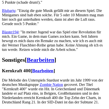
5 Punkte (schade drum!)."
Blubarju
: "Einzig die gute Musik gefällt mir an diesem Spiel. Die
Minigames sind halt eben solche. Für 5 oder 10 Minuten mag man
hier noch gut unterhalten werden, dann ist aber die Luft raus.
Gerade noch 5 Punkte."
Blaster194
: "In meiner Jugend war das Spiel eine Revolution für
mich. Ein Game, in dem man Games zocken kann. Seit Jahren
bewegt es mich dazu ein Remake zu machen, wie ich es auch mit
der Werner Flaschbier-Reihe getan habe. Keine Ahnung ob ich es
tun werde. Reizen würde mich die Arbeit schon."
Sonstiges
[
Bearbeiten
]
Kernkraft 400
[
Bearbeiten
]
Die Melodie des Unterspiels Stardust wurde im Jahr 1999 von der
deutschen Musikgruppe
Zombie Nation
gecovert. Der Titel
"Kernkraft 400" wurde ein Hit. In Griechenland und Dänemark
landete er auf Platz eins, in Belgien, Großbritannien und in den
Niederlanden erreicht Kernkraft 400 die Top Zehn der Charts, in
Deutschland Rang 21. In der SID-Datei ist das der Subtune 21.