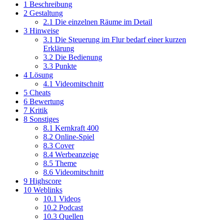
1
Beschreibung
2
Gestaltung
2.1
Die einzelnen Räume im Detail
3
Hinweise
3.1
Die Steuerung im Flur bedarf einer kurzen
Erklärung
3.2
Die Bedienung
3.3
Punkte
4
Lösung
4.1
Videomitschnitt
5
Cheats
6
Bewertung
7
Kritik
8
Sonstiges
8.1
Kernkraft 400
8.2
Online-Spiel
8.3
Cover
8.4
Werbeanzeige
8.5
Theme
8.6
Videomitschnitt
9
Highscore
10
Weblinks
10.1
Videos
10.2
Podcast
10.3
Quellen