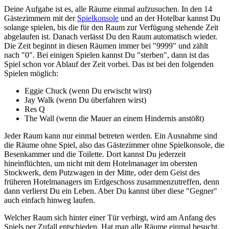
Deine Aufgabe ist es, alle Räume einmal aufzusuchen. In den 14
Gästezimmern mit der
Spielkonsole
und an der Hotelbar kannst Du
solange spielen, bis die für den Raum zur Verfügung stehende Zeit
abgelaufen ist. Danach verlässt Du den Raum automatisch wieder.
Die Zeit beginnt in diesen Räumen immer bei "9999" und zählt
nach "0". Bei einigen Spielen kannst Du "sterben", dann ist das
Spiel schon vor Ablauf der Zeit vorbei. Das ist bei den folgenden
Spielen möglich:
Eggie Chuck (wenn Du erwischt wirst)
Jay Walk (wenn Du überfahren wirst)
Res Q
The Wall (wenn die Mauer an einem Hindernis anstößt)
Jeder Raum kann nur einmal betreten werden. Ein Ausnahme sind
die Räume ohne Spiel, also das Gästezimmer ohne Spielkonsole, die
Besenkammer und die Toilette. Dort kannst Du jederzeit
hineinflüchten, um nicht mit dem Hotelmanager im obersten
Stockwerk, dem Putzwagen in der Mitte, oder dem Geist des
früheren Hotelmanagers im Erdgeschoss zusammenzutreffen, denn
dann verlierst Du ein Leben. Aber Du kannst über diese "Gegner"
auch einfach hinweg laufen.
Welcher Raum sich hinter einer Tür verbirgt, wird am Anfang des
Spiels per Zufall entschieden. Hat man alle Räume einmal besucht,