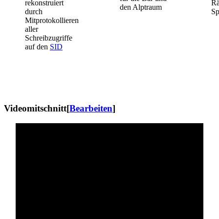
rekonstruiert
Rä
den Alptraum
durch
Sp
Mitprotokollieren
aller
Schreibzugriffe
auf den
SID
Videomitschnitt
[
Bearbeiten
]