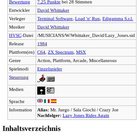
Bewertung
7.25 Punkte
bei 28 Stimmen
Entwickler
David Whittaker
Verleger
Terminal Software
,
Load 'n' Run
,
Edigamma S.r.l.
Musiker
David Whittaker
HVSC
-Datei
/MUSICIANS/W/Whittaker_David/Lazy_Jones.sid
Release
1984
Plattform(en)
C64
,
ZX Spectrum
,
MSX
Genre
Action, Plattform, Arcade, Miscellaneous
Spielmodi
Einzelspieler
Steuerung
Medien
Sprache
Information
Alias:
Mr. Juego / Sala Giochi / Crazy Joe
Nachfolger:
Lazy Jones Rides Again
Inhaltsverzeichnis