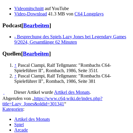
Videomitschnitt
auf YouTube
Video-Download
41.3 MB von
C64 Longplays
Podcast
[
Bearbeiten
]
- Besprechung des Spiels Lazy Jones bei Legendary Games
9/2024, Gesamtlänge 62 Minuten
Quellen
[
Bearbeiten
]
↑
Pascal Ciampi, Ralf Tellgmann: "Rombachs C64-
Spieleführer II", Rombach, 1986, Seite 351f.
↑
Pascal Ciampi, Ralf Tellgmann: "Rombachs C64-
Spieleführer II", Rombach, 1986, Seite 381
Dieser Artikel wurde
Artikel des Monats
.
Abgerufen von „
https://www.c64-wiki.de/index.php?
title=Lazy_Jones&oldid=301341
“
Kategorien
:
Artikel des Monats
Spiel
Arcade