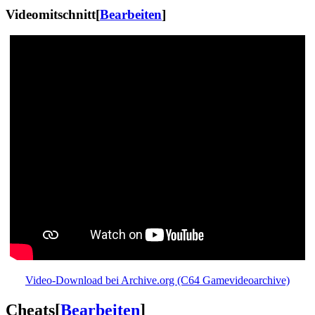
Videomitschnitt
[
Bearbeiten
]
Video-Download bei Archive.org (C64 Gamevideoarchive)
Cheats
[
Bearbeiten
]