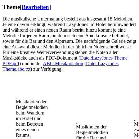
Theme
[
Bearbeiten
]
Die musikalische Untermalung besteht aus insgesamt 18 Melodien.
Je eine davon erklingt, während Lazy Jones im Hotel herumwandert
und während er einen neuen Raum betritt; hinzu kommt je eine
Melodie für jeden Raum, in dem sich eine Spielkonsole befindet,
sowie für die Bar und den Alptraum. Die nachfolgende Galerie zeigt
eine Auswahl dieser Melodien in der üblichen Notenschreibweise.
Für eine kreative Weiterverwendung stehen die Noten aller
Musikstücke auch als PDF-Dokument (
Datei:LazyJones Theme
PDF.pdf
) und in der
ABC-Musiknotation
(
Datei:LazyJones
Theme.abc.txt
) zur Verfügung.
Musiknoten der
Begleitmelodien
beim Wandern
im Hotel und
beim Betreten
Mu
Musiknoten der
eines neuen
zw
Begleitmelodien
Raums,
Me
für die Bar und