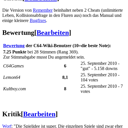
Die Version von
Remember
beinhaltet neben 2 Cheats (unlimitierte
Leben, Kollisionsabfrage in den Fluren aus) noch das Manual und
einige kleinere
Bugfixes
.
Bewertung
[
Bearbeiten
]
Bewertung
der C64-Wiki-Benutzer (10=die beste Note):
7.25 Punkte
bei 28 Stimmen (Rang 369).
Zur Stimmabgabe musst Du angemeldet sein.
25. September 2010 -
C64Games
6
"gut" - 5.158 downs
25. September 2010 -
Lemon64
8,1
104 votes
25. September 2010 - 7
Kultboy.com
8
votes
Kritik
[
Bearbeiten
]
Worf
: "Die Spielidee ist super. Die einzelnen Spiele sind zwar eher