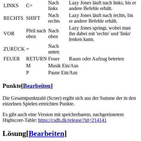
Nach
Lazy Jones läuft nach links, bis er
LINKS
C=
links
andere Befehle erhält.
Nach
Lazy Jones läuft nach rechts, bis
RECHTS
SHIFT
rechts
er andere Befehle erhält.
Lazy Jones springt, wobei man
Pfeil nach
Nach
VOR
ihn dabei mit 'rechts' und 'links'
oben
oben
lenken kann.
Nach
ZURÜCK
=
unten
FEUER
RETURN
Feuer
Raum oder Aufzug betreten
M
Musik Ein/Aus
P
Pause Ein/Aus
Punkte
[
Bearbeiten
]
Die Gesamtpunktzahl (Score) ergibt sich aus der Summe der in den
einzelnen Spielen erreichten Punkte.
Es gibt auch eine Version mit speicherbarem, nachgerüstetem
Highscore-Table:
https://csdb.dk/release/?id=214141
Lösung
[
Bearbeiten
]