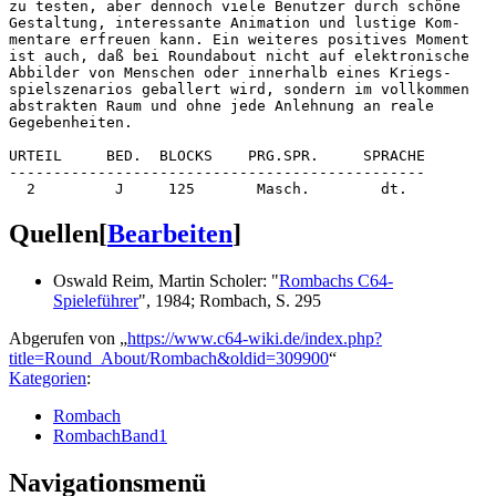
zu testen, aber dennoch viele Benutzer durch schöne

Gestaltung, interessante Animation und lustige Kom-

mentare erfreuen kann. Ein weiteres positives Moment

ist auch, daß bei Roundabout nicht auf elektronische

Abbilder von Menschen oder innerhalb eines Kriegs-

spielszenarios geballert wird, sondern im vollkommen

abstrakten Raum und ohne jede Anlehnung an reale

Gegebenheiten.

URTEIL     BED.  BLOCKS    PRG.SPR.     SPRACHE

-----------------------------------------------

Quellen
[
Bearbeiten
]
Oswald Reim, Martin Scholer: "
Rombachs C64-
Spieleführer
", 1984; Rombach, S. 295
Abgerufen von „
https://www.c64-wiki.de/index.php?
title=Round_About/Rombach&oldid=309900
“
Kategorien
:
Rombach
RombachBand1
Navigationsmenü