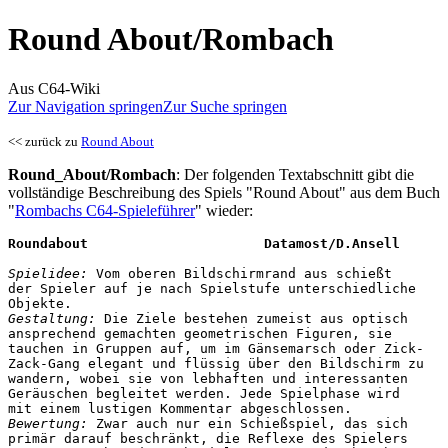
Round About/Rombach
Aus C64-Wiki
Zur Navigation springen
Zur Suche springen
<< zurück zu
Round About
Round_About/Rombach
: Der folgenden Textabschnitt gibt die
vollständige Beschreibung des Spiels "Round About" aus dem Buch
"
Rombachs C64-Spieleführer
" wieder:
Roundabout                      Datamost/D.Ansell
Spielidee:
 Vom oberen Bildschirmrand aus schießt

der Spieler auf je nach Spielstufe unterschiedliche

Gestaltung:
 Die Ziele bestehen zumeist aus optisch

ansprechend gemachten geometrischen Figuren, sie

tauchen in Gruppen auf, um im Gänsemarsch oder Zick-

Zack-Gang elegant und flüssig über den Bildschirm zu

wandern, wobei sie von lebhaften und interessanten

Geräuschen begleitet werden. Jede Spielphase wird

Bewertung:
 Zwar auch nur ein Schießspiel, das sich

primär darauf beschränkt, die Reflexe des Spielers
