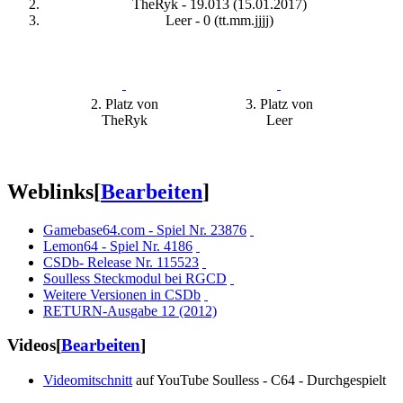
TheRyk - 19.013 (15.01.2017)
Leer - 0 (tt.mm.jjjj)
2. Platz von
3. Platz von
TheRyk
Leer
Weblinks
[
Bearbeiten
]
Gamebase64.com - Spiel Nr. 23876
Lemon64 - Spiel Nr. 4186
CSDb- Release Nr. 115523
Soulless Steckmodul bei RGCD
Weitere Versionen in CSDb
RETURN-Ausgabe 12 (2012)
Videos
[
Bearbeiten
]
Videomitschnitt
auf YouTube Soulless - C64 - Durchgespielt