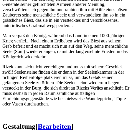
Generäle seiner gefürchteten Armeen anderer Meinung,
verschwörten sich gegen ihn und raubten ihm mit Hilfe eines bösen
Zauberers seine menschliche Seele und verwandelten ihn so in ein
grässliches Biest, das sie in ein verstecktes und verschlossenes,
unterirdisches Grabmal wegsperrten...
Man vergaß den König, während das Land in einen 1000-jährigen
Krieg verfiel... Nach einem Erdbeben wird das Biest aus seinem
Grab befreit und es macht sich nun auf den Weg, seine menschliche
Seele (Soul) wiedererlangen, damit der lang ersehnte Frieden in das
Königreich wiederkehrt.
Rizek kann sich nicht verteidigen und muss mit seinem Geschick
zwölf Seelensteine finden die er dann in der Seelenkammer in der
richtigen Reihenfolge platzieren muss, um das Gefäß seiner
gefangenen Seele zu öffnen. Die Seelensteine wiederum liegen
versteckt in der Burg, die sich direkt an Rizeks Verlies anschließt. Er
muss deshalb in jeden Raum sämtliche auffälligen
Einrichtungsgegenstände wie beispielsweise Wandteppiche, Töpfe
oder Vasen durchsuchen.
Gestaltung
[
Bearbeiten
]