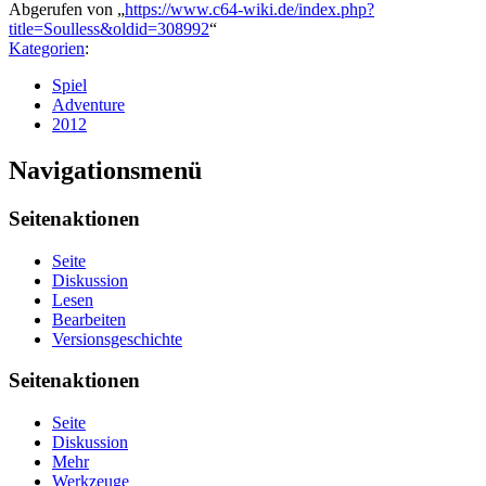
Abgerufen von „
https://www.c64-wiki.de/index.php?
title=Soulless&oldid=308992
“
Kategorien
:
Spiel
Adventure
2012
Navigationsmenü
Seitenaktionen
Seite
Diskussion
Lesen
Bearbeiten
Versionsgeschichte
Seitenaktionen
Seite
Diskussion
Mehr
Werkzeuge