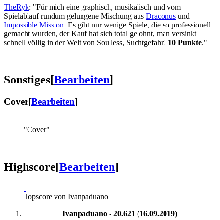
TheRyk
: "Für mich eine graphisch, musikalisch und vom
Spielablauf rundum gelungene Mischung aus
Draconus
und
Impossible Mission
. Es gibt nur wenige Spiele, die so professionell
gemacht wurden, der Kauf hat sich total gelohnt, man versinkt
schnell völlig in der Welt von Soulless, Suchtgefahr!
10 Punkte
."
Sonstiges
[
Bearbeiten
]
Cover
[
Bearbeiten
]
"Cover"
Highscore
[
Bearbeiten
]
Topscore von Ivanpaduano
Ivanpaduano - 20.621 (16.09.2019)