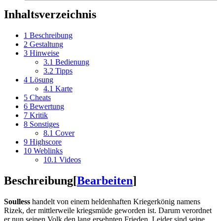
Inhaltsverzeichnis
1
Beschreibung
2
Gestaltung
3
Hinweise
3.1
Bedienung
3.2
Tipps
4
Lösung
4.1
Karte
5
Cheats
6
Bewertung
7
Kritik
8
Sonstiges
8.1
Cover
9
Highscore
10
Weblinks
10.1
Videos
Beschreibung
[
Bearbeiten
]
Soulless
handelt von einem heldenhaften Kriegerkönig namens
Rizek, der mittlerweile kriegsmüde geworden ist. Darum verordnet
er nun seinen Volk den lang ersehnten Frieden. Leider sind seine