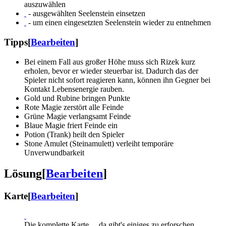
auszuwählen
- ausgewählten Seelenstein einsetzen
- um einen eingesetzten Seelenstein wieder zu entnehmen
Tipps
[
Bearbeiten
]
Bei einem Fall aus großer Höhe muss sich Rizek kurz
erholen, bevor er wieder steuerbar ist. Dadurch das der
Spieler nicht sofort reagieren kann, können ihn Gegner bei
Kontakt Lebensenergie rauben.
Gold und Rubine bringen Punkte
Rote Magie zerstört alle Feinde
Grüne Magie verlangsamt Feinde
Blaue Magie friert Feinde ein
Potion (Trank) heilt den Spieler
Stone Amulet (Steinamulett) verleiht temporäre
Unverwundbarkeit
Lösung
[
Bearbeiten
]
Karte
[
Bearbeiten
]
Die komplette Karte ... da gibt's einiges zu erforschen...