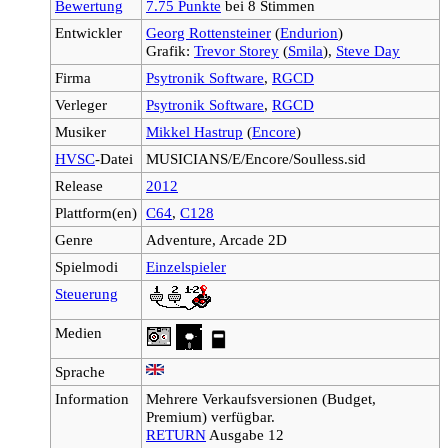
Bewertung
7.75 Punkte
bei 8 Stimmen
Entwickler
Georg Rottensteiner
(
Endurion
)
Grafik:
Trevor Storey
(
Smila
),
Steve Day
Firma
Psytronik Software
,
RGCD
Verleger
Psytronik Software
,
RGCD
Musiker
Mikkel Hastrup
(
Encore
)
HVSC
-Datei
MUSICIANS/E/Encore/Soulless.sid
Release
2012
Plattform(en)
C64
,
C128
Genre
Adventure, Arcade 2D
Spielmodi
Einzelspieler
Steuerung
Medien
Sprache
Information
Mehrere Verkaufsversionen (Budget,
Premium) verfügbar.
RETURN
Ausgabe 12