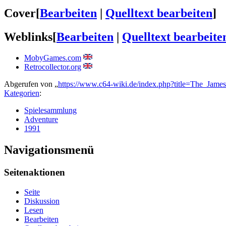
Cover
[
Bearbeiten
|
Quelltext bearbeiten
]
Weblinks
[
Bearbeiten
|
Quelltext bearbeite
MobyGames.com
Retrocollector.org
Abgerufen von „
https://www.c64-wiki.de/index.php?title=The_Ja
Kategorien
:
Spielesammlung
Adventure
1991
Navigationsmenü
Seitenaktionen
Seite
Diskussion
Lesen
Bearbeiten