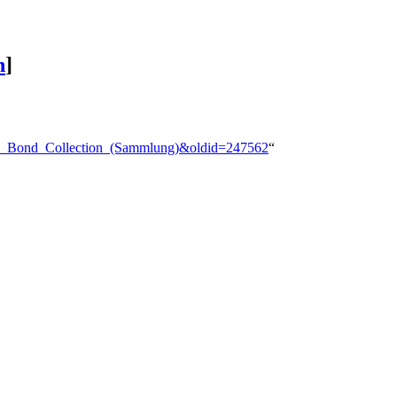
n
]
mes_Bond_Collection_(Sammlung)&oldid=247562
“