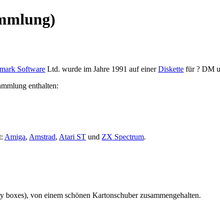
ammlung)
mark Software
Ltd. wurde im Jahre 1991 auf einer
Diskette
für ? DM u
ammlung enthalten:
t:
Amiga
,
Amstrad
,
Atari ST
und
ZX Spectrum
.
grey boxes), von einem schönen Kartonschuber zusammengehalten.