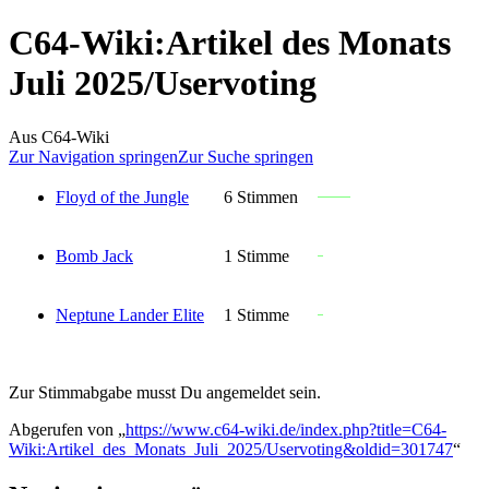
C64-Wiki
:
Artikel des Monats
Juli 2025/Uservoting
Aus C64-Wiki
Zur Navigation springen
Zur Suche springen
Floyd of the Jungle
6 Stimmen
Bomb Jack
1 Stimme
Neptune Lander Elite
1 Stimme
Zur Stimmabgabe musst Du angemeldet sein.
Abgerufen von „
https://www.c64-wiki.de/index.php?title=C64-
Wiki:Artikel_des_Monats_Juli_2025/Uservoting&oldid=301747
“