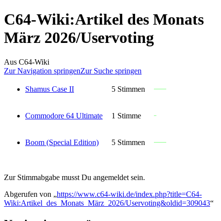
C64-Wiki
:
Artikel des Monats
März 2026/Uservoting
Aus C64-Wiki
Zur Navigation springen
Zur Suche springen
Shamus Case II
5 Stimmen
Commodore 64 Ultimate
1 Stimme
Boom (Special Edition)
5 Stimmen
Zur Stimmabgabe musst Du angemeldet sein.
Abgerufen von „
https://www.c64-wiki.de/index.php?title=C64-
Wiki:Artikel_des_Monats_März_2026/Uservoting&oldid=309043
“