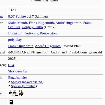
Titelbild des Spiels
1320
ng
8.57 Punkte
bei 7 Stimmen
er
Malte Mundt
,
Frank Hugenroth
,
André Hugenroth
,
Frank
Schlüter
,
Gergely Sinkó
(Grafik)
Brainstorm Software
,
Protovision
poly.play
Frank Hugenroth
,
André Hugenroth
, Roland Pfau
atei
/MUSICIANS/H/Hugenroth_Andre_and_Frank/Boom_game.sid
2025
m(en)
C64
Shoot'em Up
i
Einzelspieler
2
Spieler (abwechselnd)
2
Spieler (simultan)
g