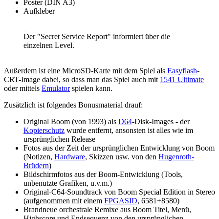
Poster (DIN A3)
Aufkleber
Der "Secret Service Report" informiert über die
einzelnen Level.
Außerdem ist eine MicroSD-Karte mit dem Spiel als
Easyflash
-
CRT-Image dabei, so dass man das Spiel auch mit
1541 Ultimate
oder mittels
Emulator
spielen kann.
Zusätzlich ist folgendes Bonusmaterial drauf:
Original Boom (von 1993) als
D64
-Disk-Images - der
Kopierschutz
wurde entfernt, ansonsten ist alles wie im
ursprünglichen Release
Fotos aus der Zeit der ursprünglichen Entwicklung von Boom
(Notizen,
Hardware
, Skizzen usw. von den
Hugenroth-
Brüdern
)
Bildschirmfotos aus der Boom-Entwicklung (Tools,
unbenutzte Grafiken, u.v.m.)
Original-C64-Soundtrack von Boom Special Edition in Stereo
(aufgenommen mit einem
FPGASID
, 6581+8580)
Brandneue orchestrale Remixe aus Boom Titel, Menü,
Highscore und Endsequenz von den ursprünglichen