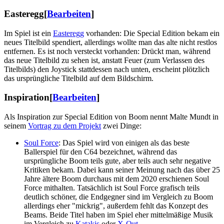
Easteregg
[
Bearbeiten
]
Im Spiel ist ein
Easteregg
vorhanden: Die Special Edition bekam ein
neues Titelbild spendiert, allerdings wollte man das alte nicht restlos
entfernen. Es ist noch versteckt vorhanden: Drückt man, während
das neue Titelbild zu sehen ist, anstatt Feuer (zum Verlassen des
Titelbilds) den Joystick stattdessen nach unten, erscheint plötzlich
das ursprüngliche Titelbild auf dem Bildschirm.
Inspiration
[
Bearbeiten
]
Als Inspiration zur Special Edition von Boom nennt Malte Mundt in
seinem
Vortrag zu dem Projekt
zwei Dinge:
Soul Force
: Das Spiel wird von einigen als das beste
Ballerspiel für den C64 bezeichnet, während das
ursprüngliche Boom teils gute, aber teils auch sehr negative
Kritiken bekam. Dabei kann seiner Meinung nach das über 25
Jahre ältere Boom durchaus mit dem 2020 erschienen Soul
Force mithalten. Tatsächlich ist Soul Force grafisch teils
deutlich schöner, die Endgegner sind im Vergleich zu Boom
allerdings eher "mickrig", außerdem fehlt das Konzept des
Beams. Beide Titel haben im Spiel eher mittelmäßige Musik
im Vergleich zu
Katakis
oder
X-Out
.