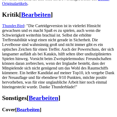
Originalartikels
.
Kritik
[
Bearbeiten
]
Thunder.Bird
: "Die Cartridgeversion ist in vielerlei Hinsicht
gewachsen und es macht Spaß es zu spielen, auch wenn die
Schwierigkeit weiterhin brachial ist. Selbst die erhöhte
Trefferstabilität wiegt einen nicht gerade in Sicherheit. Die
Levelbosse sind wahnsinnig groß und nicht immer gibt es ein
optisches Zeichen für einen Treffer. Auch der Powerschuss, der sich
langsamer auflädt als bei Katakis, hilft selten über undiszipliniertes
Spielen hinweg. Vorsicht beim Zweispielermodus: Freundschaften
können daran zerbrechen, wenn der Irrglaube besteht, dass der
Mitspielende sich nicht genügend um das Wohl des Raumschiffs
kümmere. Ein heißer Kandidat auf meiner Top10, ich vergebe Dank
der Neuauflage und für ebendiese 9/10 Punkten, möchte positiv
hervorheben, was für eine unglaubliche Arbeit hier noch einmal
hineingesteckt wurde. Danke Thunderblade!"
Sonstiges
[
Bearbeiten
]
Cover
[
Bearbeiten
]