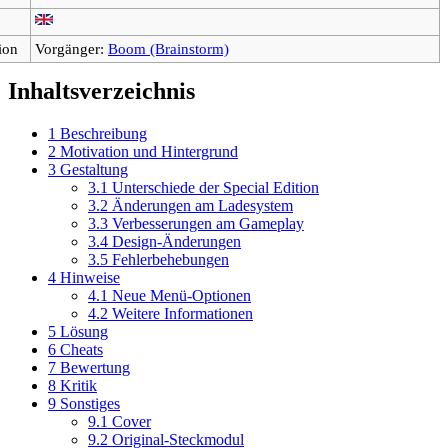
ion
Vorgänger:
Boom (Brainstorm)
Inhaltsverzeichnis
1
Beschreibung
2
Motivation und Hintergrund
3
Gestaltung
3.1
Unterschiede der Special Edition
3.2
Änderungen am Ladesystem
3.3
Verbesserungen am Gameplay
3.4
Design-Änderungen
3.5
Fehlerbehebungen
4
Hinweise
4.1
Neue Menü-Optionen
4.2
Weitere Informationen
5
Lösung
6
Cheats
7
Bewertung
8
Kritik
9
Sonstiges
9.1
Cover
9.2
Original-Steckmodul