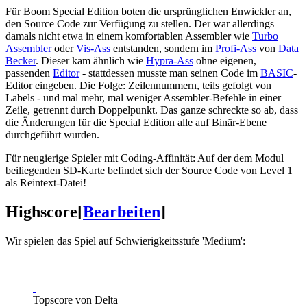
Für Boom Special Edition boten die ursprünglichen Enwickler an,
den Source Code zur Verfügung zu stellen. Der war allerdings
damals nicht etwa in einem komfortablen Assembler wie
Turbo
Assembler
oder
Vis-Ass
entstanden, sondern im
Profi-Ass
von
Data
Becker
. Dieser kam ähnlich wie
Hypra-Ass
ohne eigenen,
passenden
Editor
- stattdessen musste man seinen Code im
BASIC
-
Editor eingeben. Die Folge: Zeilennummern, teils gefolgt von
Labels - und mal mehr, mal weniger Assembler-Befehle in einer
Zeile, getrennt durch Doppelpunkt. Das ganze schreckte so ab, dass
die Änderungen für die Special Edition alle auf Binär-Ebene
durchgeführt wurden.
Für neugierige Spieler mit Coding-Affinität: Auf der dem Modul
beiliegenden SD-Karte befindet sich der Source Code von Level 1
als Reintext-Datei!
Highscore
[
Bearbeiten
]
Wir spielen das Spiel auf Schwierigkeitsstufe 'Medium':
Topscore von Delta