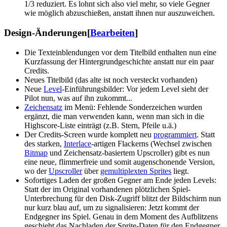
1/3 reduziert. Es lohnt sich also viel mehr, so viele Gegner
wie möglich abzuschießen, anstatt ihnen nur auszuweichen.
Design-Änderungen
[
Bearbeiten
]
Die Texteinblendungen vor dem Titelbild enthalten nun eine
Kurzfassung der Hintergrundgeschichte anstatt nur ein paar
Credits.
Neues Titelbild (das alte ist noch versteckt vorhanden)
Neue
Level
-Einführungsbilder: Vor jedem Level sieht der
Pilot nun, was auf ihn zukommt...
Zeichensatz
im Menü: Fehlende Sonderzeichen wurden
ergänzt, die man verwenden kann, wenn man sich in die
Highscore-Liste einträgt (z.B. Stern, Pfeile u.ä.)
Der Credits-Screen wurde komplett neu
programmiert
. Statt
des starken,
Interlace
-artigen Flackerns (Wechsel zwischen
Bitmap
und Zeichensatz-basiertem Upscroller) gibt es nun
eine neue, flimmerfreie und somit augenschonende Version,
wo der
Upscroller
über
gemultiplexten Sprites
liegt.
Sofortiges Laden der großen Gegner am Ende jeden Levels:
Statt der im Original vorhandenen plötzlichen Spiel-
Unterbrechung für den Disk-Zugriff blitzt der Bildschirm nun
nur kurz blau auf, um zu signalisieren: Jetzt kommt der
Endgegner ins Spiel. Genau in dem Moment des Aufblitzens
geschieht das Nachladen der Sprite-Daten für den Endgegner