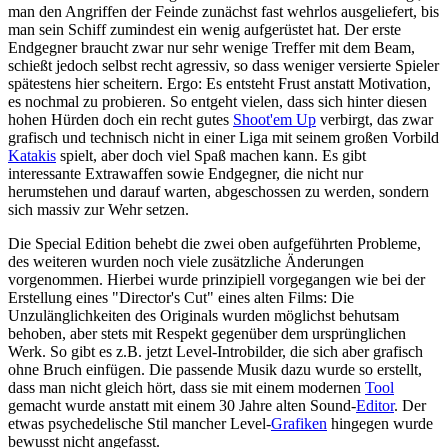
man den Angriffen der Feinde zunächst fast wehrlos ausgeliefert, bis
man sein Schiff zumindest ein wenig aufgerüstet hat. Der erste
Endgegner braucht zwar nur sehr wenige Treffer mit dem Beam,
schießt jedoch selbst recht agressiv, so dass weniger versierte Spieler
spätestens hier scheitern. Ergo: Es entsteht Frust anstatt Motivation,
es nochmal zu probieren. So entgeht vielen, dass sich hinter diesen
hohen Hürden doch ein recht gutes
Shoot'em Up
verbirgt, das zwar
grafisch und technisch nicht in einer Liga mit seinem großen Vorbild
Katakis
spielt, aber doch viel Spaß machen kann. Es gibt
interessante Extrawaffen sowie Endgegner, die nicht nur
herumstehen und darauf warten, abgeschossen zu werden, sondern
sich massiv zur Wehr setzen.
Die Special Edition behebt die zwei oben aufgeführten Probleme,
des weiteren wurden noch viele zusätzliche Änderungen
vorgenommen. Hierbei wurde prinzipiell vorgegangen wie bei der
Erstellung eines "Director's Cut" eines alten Films: Die
Unzulänglichkeiten des Originals wurden möglichst behutsam
behoben, aber stets mit Respekt gegenüber dem ursprünglichen
Werk. So gibt es z.B. jetzt Level-Introbilder, die sich aber grafisch
ohne Bruch einfügen. Die passende Musik dazu wurde so erstellt,
dass man nicht gleich hört, dass sie mit einem modernen
Tool
gemacht wurde anstatt mit einem 30 Jahre alten Sound-
Editor
. Der
etwas psychedelische Stil mancher Level-
Grafiken
hingegen wurde
bewusst nicht angefasst.