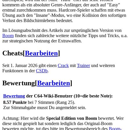
kommem als ein absoluter Genre-Anfänger, der auch auf "Easy"
erstmal zurechtkommen muss. Hardcore-Spieler schaffen mit etwas
Übung auch den "Insane"-Modus, wo eine Kollision den sofortigen
Verlust des Bildschirmlebens bedeutet.
Im Lösungsabschnitt des Artikels zur ursprünglichen Version von
Boom
finden sich zahlreiche weitere nützliche Tipps und Tricks, u.a.
zur strategischen Nutzung der Extrawaffen.
Cheats
[
Bearbeiten
]
Seit 1. Januar 2026 gibt einen
Crack
mit
Trainer
und weiteren
Funktionen in der
CSDb
.
Bewertung
[
Bearbeiten
]
Bewertung
der C64-Wiki-Benutzer (10=die beste Note):
8.57 Punkte
bei 7 Stimmen (Rang 25).
Zur Stimmabgabe musst Du angemeldet sein.
Achtung: Hier wird die
Special Edition von Boom
bewertet. Wer
diese nicht gespielt hat sondern lediglich das Original-Boom
bewerten möchte, tut dies bitte im Bewertungsbereich des
Boom-