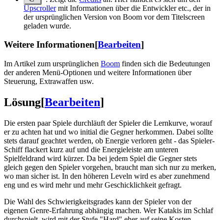
Upscroller
mit Informationen über die Entwickler etc., der in
der ursprünglichen Version von Boom vor dem Titelscreen
geladen wurde.
Weitere Informationen
[
Bearbeiten
]
Im Artikel zum ursprünglichen
Boom
finden sich die Bedeutungen
der anderen Menü-Optionen und weitere Informationen über
Steuerung, Extrawaffen usw.
Lösung
[
Bearbeiten
]
Die ersten paar Spiele durchläuft der Spieler die Lernkurve, worauf
er zu achten hat und wo initial die Gegner herkommen. Dabei sollte
stets darauf geachtet werden, ob Energie verloren geht - das Spieler-
Schiff flackert kurz auf und die Energieleiste am unteren
Spielfeldrand wird kürzer. Da bei jedem Spiel die Gegner stets
gleich gegen den Spieler vorgehen, braucht man sich nur zu merken,
wo man sicher ist. In den höheren Leveln wird es aber zunehmend
eng und es wird mehr und mehr Geschicklichkeit gefragt.
Die Wahl des Schwierigkeitsgrades kann der Spieler von der
eigenen Genre-Erfahrung abhängig machen. Wer Katakis im Schlaf
durchspielt, wird mit der Stufe "Hard" eher auf seine Kosten