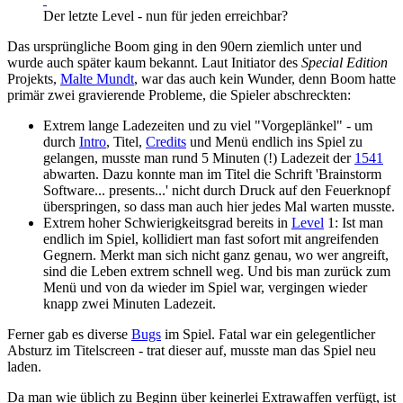
Der letzte Level - nun für jeden erreichbar?
Das ursprüngliche Boom ging in den 90ern ziemlich unter und
wurde auch später kaum bekannt. Laut Initiator des
Special Edition
Projekts,
Malte Mundt
, war das auch kein Wunder, denn Boom hatte
primär zwei gravierende Probleme, die Spieler abschreckten:
Extrem lange Ladezeiten und zu viel "Vorgeplänkel" - um
durch
Intro
, Titel,
Credits
und Menü endlich ins Spiel zu
gelangen, musste man rund 5 Minuten (!) Ladezeit der
1541
abwarten. Dazu konnte man im Titel die Schrift 'Brainstorm
Software... presents...' nicht durch Druck auf den Feuerknopf
überspringen, so dass man auch hier jedes Mal warten musste.
Extrem hoher Schwierigkeitsgrad bereits in
Level
1: Ist man
endlich im Spiel, kollidiert man fast sofort mit angreifenden
Gegnern. Merkt man sich nicht ganz genau, wo wer angreift,
sind die Leben extrem schnell weg. Und bis man zurück zum
Menü und von da wieder im Spiel war, vergingen wieder
knapp zwei Minuten Ladezeit.
Ferner gab es diverse
Bugs
im Spiel. Fatal war ein gelegentlicher
Absturz im Titelscreen - trat dieser auf, musste man das Spiel neu
laden.
Da man wie üblich zu Beginn über keinerlei Extrawaffen verfügt, ist