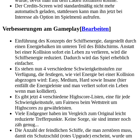
wurde, bevor man mit dem Laden fortfahren konnte.
Der Credits-Screen wird standardmäßig nicht mehr
automatisch geladen, stattdessen kann man ihn jetzt bei
Interesse als Option im Spielmenü aufrufen.
Verbesserungen am Gameplay
[
Bearbeiten
]
Einführung des Konzepts der Schiffsenergie, dargestellt durch
einen Energiebalken im unteren Teil des Bildschirms. Anstatt
bei einer Kollision sofort ein Leben zu verlieren, wird die
Schiffsenergie reduziert. Dadurch wird das Spiel erheblich
einfacher.
Es stehen nun 4 verschiedene Schwierigkeitsstufen zur
Verfügung, die festlegen, wie viel Energie bei einer Kollision
abgezogen wird: Easy, Medium, Hard sowie Insane (hier
entfällt die Energieleiste und man verliert sofort ein Leben
wenn man kollidiert).
Es gibt jetzt 4 verschiedene Highscore-Listen, eine für jede
Schwierigkeitsstufe, um Fairness beim Wettstreit um
Highscores zu gewährleisten.
Viele Endgegner haben im Vergleich zum Original leicht
reduzierte Trefferpunkte. Keine Sorge, sie sind immer noch
zäh genug...
Die Anzahl der feindlichen Schiffe, die man zerstören muss,
damit ein Schutzschild (rotes Upgrade) erscheint, wurde um