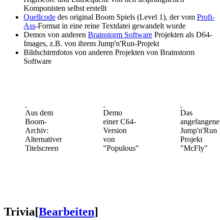
Komponisten selbst erstellt
Quellcode
des original Boom Spiels (Level 1), der vom
Profi-
Ass
-Format in eine reine Textdatei gewandelt wurde
Demos von anderen
Brainstorm Software
Projekten als D64-
Images, z.B. von ihrem Jump'n'Run-Projekt
Bildschirmfotos von anderen Projekten von Brainstorm
Software
Aus dem
Demo
Das
Boom-
einer C64-
angefangene
Archiv:
Version
Jump'n'Run
Alternativer
von
Projekt
Titelscreen
"Populous"
"McFly"
Trivia
[
Bearbeiten
]