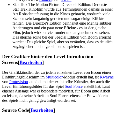
Star Trek The Motion Picture Director's Edition: Der erste
Star Trek Kinofilm wurde aus Termingründen damals in einer
Art Rohschnittfassung in die Kinos gebracht, wodurch viele
Szenen sehr langatmig gerieten und sogar einige Effekte
fehlten. Die Director's Edition beinhaltet eine Menge subtiler
Änderungen und ein paar neue Effekte - es ist der gleiche
Film, jedoch wirkt er viel runder und angenehmer zu sehen.
Das gleiche sollte bei der Special Edition von Boom erreicht
werden: Das gleiche Spiel, aber so verändert, dass es deutlich
zugänglicher und angenehmer zu spielen ist.
Der Grafiker hinter den Level Introduction
Screens
[
Bearbeiten
]
Der Grafikkünstler, der zu jedem einzelnen Level von Boom einen
Einführungsbildschirm im
Multicolor
-Modus erstellt hat, ist
Kwayne
von
Protovision
- und damit der exakt selbe Künstler, der auch die
Level-Einführungsbilder für das Spiel
Soul Force
erstellt hat. Laut
eigener Aussage war er besonders motiviert, für Boom gute Arbeit
zu leisten, da seine Arbeit an Soul Force seitens der Entwicklerin
des Spiels nicht genug gewürdigt worden sei.
Source Code
[
Bearbeiten
]