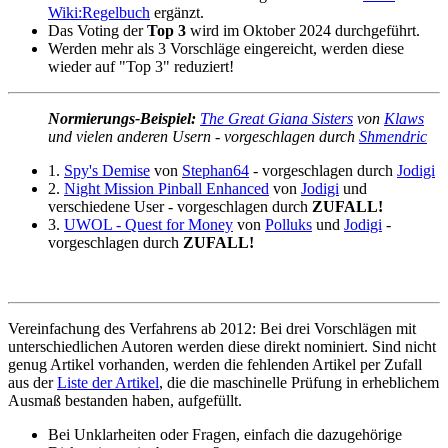
Wiki:Regelbuch
ergänzt.
Das Voting der
Top 3
wird im Oktober 2024 durchgeführt.
Werden mehr als 3 Vorschläge eingereicht, werden diese
wieder auf "Top 3" reduziert!
Normierungs-Beispiel:
The Great Giana Sisters
von
Klaws
und vielen anderen Usern - vorgeschlagen durch
Shmendric
1.
Spy's Demise
von
Stephan64
- vorgeschlagen durch
Jodigi
2.
Night Mission Pinball Enhanced
von
Jodigi
und
verschiedene User - vorgeschlagen durch
ZUFALL!
3.
UWOL - Quest for Money
von
Polluks
und
Jodigi
-
vorgeschlagen durch
ZUFALL!
Vereinfachung des Verfahrens ab 2012: Bei drei Vorschlägen mit
unterschiedlichen Autoren werden diese direkt nominiert. Sind nicht
genug Artikel vorhanden, werden die fehlenden Artikel per Zufall
aus der
Liste der Artikel
, die die maschinelle Prüfung in erheblichem
Ausmaß bestanden haben, aufgefüllt.
Bei Unklarheiten oder Fragen, einfach die dazugehörige