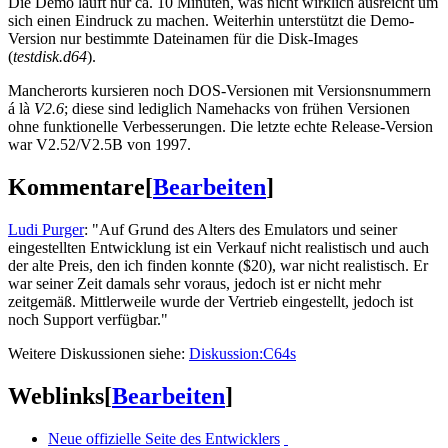
Die Demo läuft nur ca. 10 Minuten, was nicht wirklich ausreicht um
sich einen Eindruck zu machen. Weiterhin unterstützt die Demo-
Version nur bestimmte Dateinamen für die Disk-Images
(
testdisk.d64
).
Mancherorts kursieren noch DOS-Versionen mit Versionsnummern
á là
V2.6
; diese sind lediglich Namehacks von frühen Versionen
ohne funktionelle Verbesserungen. Die letzte echte Release-Version
war V2.52/V2.5B von 1997.
Kommentare
[
Bearbeiten
]
Ludi Purger
: "Auf Grund des Alters des Emulators und seiner
eingestellten Entwicklung ist ein Verkauf nicht realistisch und auch
der alte Preis, den ich finden konnte ($20), war nicht realistisch. Er
war seiner Zeit damals sehr voraus, jedoch ist er nicht mehr
zeitgemäß. Mittlerweile wurde der Vertrieb eingestellt, jedoch ist
noch Support verfügbar."
Weitere Diskussionen siehe:
Diskussion:C64s
Weblinks
[
Bearbeiten
]
Neue offizielle Seite des Entwicklers