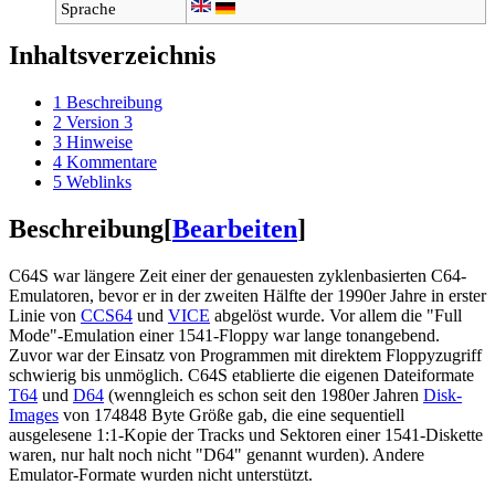
Sprache
Inhaltsverzeichnis
1
Beschreibung
2
Version 3
3
Hinweise
4
Kommentare
5
Weblinks
Beschreibung
[
Bearbeiten
]
C64S war längere Zeit einer der genauesten zyklenbasierten C64-
Emulatoren, bevor er in der zweiten Hälfte der 1990er Jahre in erster
Linie von
CCS64
und
VICE
abgelöst wurde. Vor allem die "Full
Mode"-Emulation einer 1541-Floppy war lange tonangebend.
Zuvor war der Einsatz von Programmen mit direktem Floppyzugriff
schwierig bis unmöglich. C64S etablierte die eigenen Dateiformate
T64
und
D64
(wenngleich es schon seit den 1980er Jahren
Disk-
Images
von 174848 Byte Größe gab, die eine sequentiell
ausgelesene 1:1-Kopie der Tracks und Sektoren einer 1541-Diskette
waren, nur halt noch nicht "D64" genannt wurden). Andere
Emulator-Formate wurden nicht unterstützt.