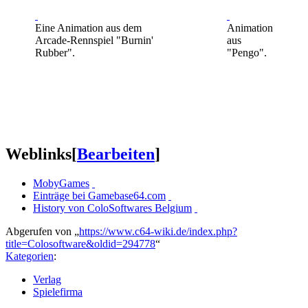
Eine Animation aus dem
Animation
Arcade-Rennspiel "Burnin'
aus
Rubber".
"Pengo".
Weblinks
[
Bearbeiten
]
MobyGames
Einträge bei Gamebase64.com
History von ColoSoftwares Belgium
Abgerufen von „
https://www.c64-wiki.de/index.php?
title=Colosoftware&oldid=294778
“
Kategorien
:
Verlag
Spielefirma