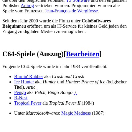
die über den belgischen Publisher
TS Software
und den englischen
Publisher
Anirog
vertrieben wurden. Programmiert wurden alle
Spiele vom Franzosen
Jean-François de Wergifosse
.
Seit dem Jahr 2000 wurde die Firma unter
ColoSoftwares
Belquim
neu eröffnet, um als IT-Service für kleines Geld jeden den
Zugang zu digitalen Medien zu ermöglichen.
C64-Spiele (Auszug)
[
Bearbeiten
]
Folgende C64-Spiele wurde im Jahr 1983 veröffentlicht:
Burnin' Rubber
aka
Crash und Crush
Ice Hunter
aka
Hunter
und
Hunter: Prince of Ice
(belgischer
Titel),
Artic
Pengo
aka
Petch
,
Bingo Bongo
/
R-Nest
Tropical Fever
ala
Tropical Fever II
(1984)
Unter
Marcolosoftwares
:
Magic Madness
(1987)