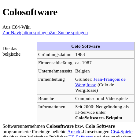
Colosoftware
Aus C64-Wiki
Zur Navigation springen
Zur Suche springen
Colo Software
Die das
belgische
Gründungsdatum
1983
Firmenschließung
ca. 1987
Unternehmenssitz
Belgien
Firmenleitung
Gründer:
Jean-François de
Wergifosse
(Colo de
Wergifosse)
Branche
Computer- und Videospiele
Informationen
Seit 2000: Neugründung als
IT-Service unter
ColoSoftwares Belquim
Softwareunternehmen
Colosoftware
bzw.
Colo Software
programmierte für einige beliebte
Arcade
-Umsetzungen
C64
-
Spiele
,