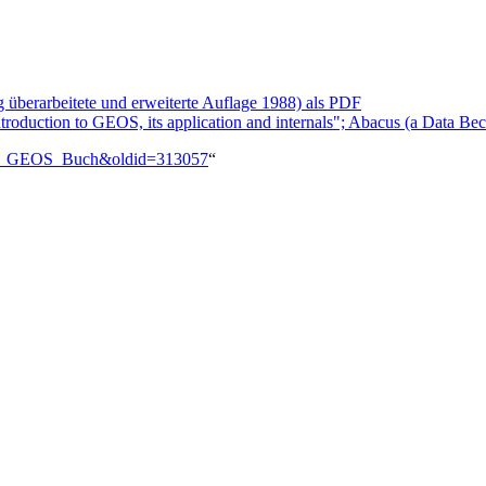
 überarbeitete und erweiterte Auflage 1988) als PDF
oduction to GEOS, its application and internals"; Abacus (a Data Bec
roße_GEOS_Buch&oldid=313057
“