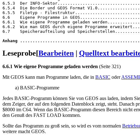
6.5.3  Der INFO-Sektor.................................
6.5.4  Die Border und GEOS Format V1.0.................
6.5.5  Filetyp - Filestruktur..........................
6.6    Eigene Programme in GEOS........................
6.6.1  Wie eigene Programme geladen werden.............
6.6.2  Wie man GEOS durch eigene Programme erweitert...
6.7    Speicheraufteilung und Speicherstellen..........
Anhang ................................................
Leseprobe
[
Bearbeiten
|
Quelltext bearbeit
6.6.1 Wie eigene Programme geladen werden
(Seite 321)
Mit GEOS kann man Programme laden, die in
BASIC
oder
ASSEM
a) BASIC-Programme
Jedes BASIC-Programm können Sie von GEOS aus laden, indem Sie 
dem Zeiger, der auf den folgenden Datenblock zeigt, steht. Danach 
$8000 im C64. Wenn das BASIC-Programm diesen Bereich nicht erreicht
den Genuß des FAST LOAD kommen.
Sollte das Programm zu groß sein, so wird es vom normalen
Betriebs
weitere macht GEOS.