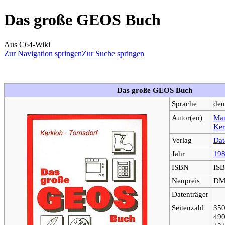
Das große GEOS Buch
Aus C64-Wiki
Zur Navigation springen
Zur Suche springen
Das große GEOS Buch
Sprache
deu
Autor(en)
Man
Ker
Verlag
Dat
Jahr
19
ISBN
ISB
Neupreis
DM 
Datenträger
Seitenzahl
350
490