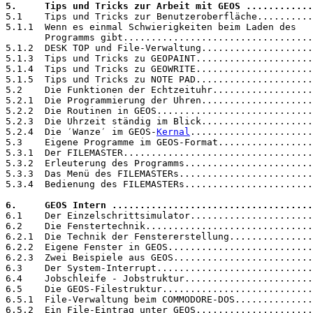
5.     Tips und Tricks zur Arbeit mit GEOS ............
5.1    Tips und Tricks zur Benutzeroberfläche..........
5.1.1  Wenn es einmal Schwierigkeiten beim Laden des

       Programms gibt..................................
5.1.2  DESK TOP und File-Verwaltung....................
5.1.3  Tips und Tricks zu GEOPAINT.....................
5.1.4  Tips und Tricks zu GEOWRITE.....................
5.1.5  Tips und Tricks zu NOTE PAD.....................
5.2    Die Funktionen der Echtzeituhr..................
5.2.1  Die Programmierung der Uhren....................
5.2.2  Die Routinen in GEOS............................
5.2.3  Die Uhrzeit ständig im Blick....................
5.2.4  Die ′Wanze′ im GEOS-
Kernal
......................
5.3    Eigene Programme im GEOS-Format.................
5.3.1  Der FILEMASTER..................................
5.3.2  Erleuterung des Programms.......................
5.3.3  Das Menü des FILEMASTERs........................
5.3.4  Bedienung des FILEMASTERs.......................
6.     GEOS Intern ....................................
6.1    Der Einzelschrittsimulator......................
6.2    Die Fenstertechnik..............................
6.2.1  Die Technik der Fenstererstellung...............
6.2.2  Eigene Fenster in GEOS..........................
6.2.3  Zwei Beispiele aus GEOS.........................
6.3    Der System-Interrupt............................
6.4    Jobschleife - Jobstruktur.......................
6.5    Die GEOS-Filestruktur...........................
6.5.1  File-Verwaltung beim COMMODORE-DOS..............
6.5.2  Ein File-Eintrag unter GEOS.....................