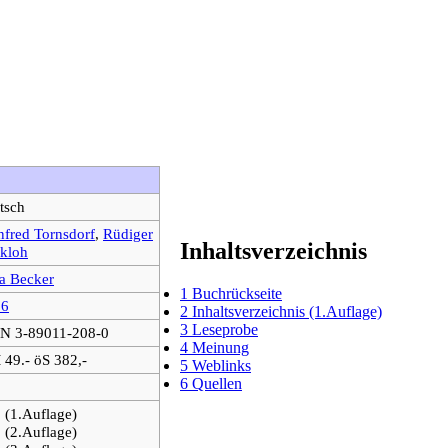
tsch
fred Tornsdorf
,
Rüdiger
Inhaltsverzeichnis
kloh
a Becker
1
Buchrückseite
86
2
Inhaltsverzeichnis (1.Auflage)
3
Leseprobe
N 3-89011-208-0
4
Meinung
49.- öS 382,-
5
Weblinks
6
Quellen
 (1.Auflage)
 (2.Auflage)