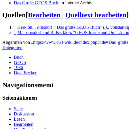
Das Große GEOS Buch
im Internet Archiv
Quellen
[
Bearbeiten
|
Quelltext bearbeiten
]
↑
Kerkloh, Tornsdorf: "Das große GEOS Buch" (3., vollständig
↑
M. Tornsdorf and R. Kerkloh: "GEOS Inside and Out - An intr
Abgerufen von „
https://www.c64-wiki.de/index.php?title=Das_g
Kategorien
:
Buch
GEOS
1986
Data Becker
Navigationsmenü
Seitenaktionen
Seite
Diskussion
Lesen
Bearbeiten