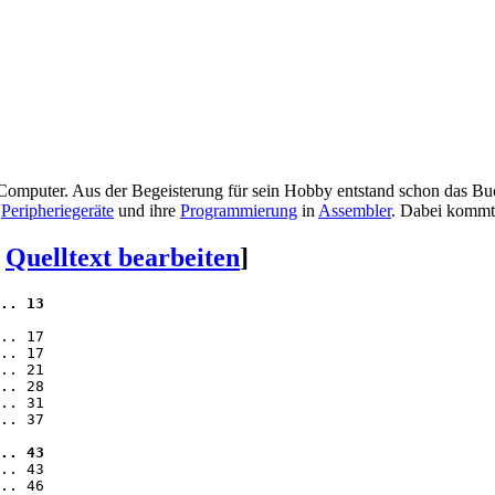
Computer. Aus der Begeisterung für sein Hobby entstand schon das Bu
d
Peripheriegeräte
und ihre
Programmierung
in
Assembler
. Dabei kommt 
|
Quelltext bearbeiten
]
.. 13
.. 17

.. 17

.. 21

.. 28

.. 31

.. 37

.. 43
.. 43

.. 46
