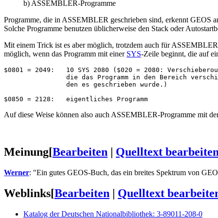
b) ASSEMBLER-Programme
Programme, die in ASSEMBLER geschrieben sind, erkennt GEOS an ei
Solche Programme benutzen üblicherweise den Stack oder Autostartbe
Mit einem Trick ist es aber möglich, trotzdem auch für ASSEMBLE
möglich, wenn das Programm mit einer
SYS
-Zeile beginnt, die auf e
$0801 = 2049:   10 SYS 2080 ($020 = 2080: Verschieberou
                die das Programm in den Bereich verschi
                den es geschrieben wurde.)

Auf diese Weise können also auch ASSEMBLER-Programme mit den sc
Meinung
[
Bearbeiten
|
Quelltext bearbeite
Werner
: "Ein gutes GEOS-Buch, das ein breites Spektrum von GEO
Weblinks
[
Bearbeiten
|
Quelltext bearbeite
Katalog der Deutschen Nationalbibliothek: 3-89011-208-0