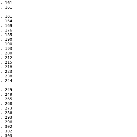
. 161
. 161

. 161

. 164

. 169

. 176

. 185

. 190

. 190

. 193

. 200

. 212

. 215

. 218

. 223

. 238

. 244

. 249
. 249

. 265

. 268

. 273

. 286

. 293

. 296

. 302

. 302

. 303
