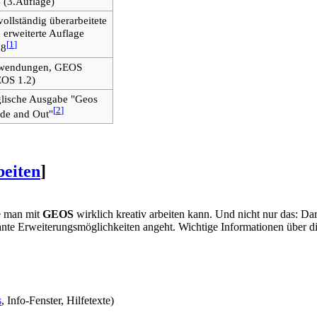
 (3.Auflage)
 vollständig überarbeitete
 erweiterte Auflage
[
1
]
88
wendungen, GEOS
OS 1.2)
lische Ausgabe "Geos
[
2
]
ide and Out"
beiten
]
ie man mit
GEOS
wirklich kreativ arbeiten kann. Und nicht nur das: Dar
sante Erweiterungsmöglichkeiten angeht. Wichtige Informationen über
s
, Info-Fenster, Hilfetexte)