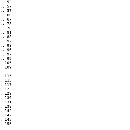
.. 53

.. 57

.. 57

.. 60

.. 67

.. 78

.. 78

.. 81

.. 88

.. 92

.. 93

.. 96

.. 97

.. 99

. 105

. 109

. 115
. 115

. 117

. 123

. 129

. 130

. 131

. 138

. 142

. 142

. 145

. 155
