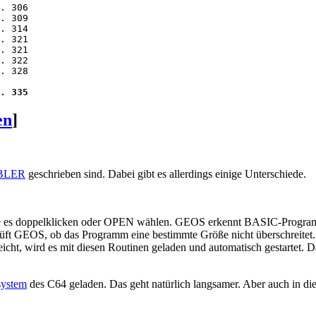
. 306

. 309

. 314

. 321

. 321

. 322

. 328

. 335
en
]
BLER
geschrieben sind. Dabei gibt es allerdings einige Unterschiede.
es doppelklicken oder OPEN wählen. GEOS erkennt BASIC-Programme 
prüft GEOS, ob das Programm eine bestimmte Größe nicht überschreite
, wird es mit diesen Routinen geladen und automatisch gestartet. Das 
system
des C64 geladen. Das geht natürlich langsamer. Aber auch in di