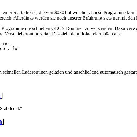
ner Startadresse, die von $0801 abweichen. Diese Programme können 
reich. Allerdings werden sie nach unserer Erfahrung stets nur mit de
R-Programme die schnellen GEOS-Routinen zu verwenden. Dazu verwa
ine Verschieberoutine zeigt. Das sieht dann folgendermaßen aus:
tine,

ebt, für

hnellen Laderoutinen geladen und anschließend automatisch gestart
n
]
S abdeckt."
n
]