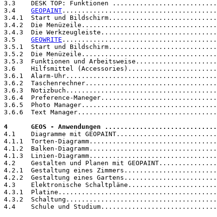
3.3    DESK TOP: Funktionen ...........................
3.4    
GEOPAINT
........................................
3.4.1  Start und Bildschirm............................
3.4.2  Die Menüzeile...................................
3.4.3  Die Werkzeugleiste..............................
3.5    
GEOWRITE
........................................
3.5.1  Start und Bildschirm............................
3.5.2  Die Menüzeile...................................
3.5.3  Funktionen und Arbeitsweise.....................
3.6    Hilfsmittel (Accessories).......................
3.6.1  Alarm-Uhr.......................................
3.6.2  Taschenrechner..................................
3.6.3  Notizbuch.......................................
3.6.4  Preference-Maneger..............................
3.6.5  Photo Manager...................................
3.6.6  Text Manager....................................
4      GEOS - Anwendungen .............................
4.1    Diagramme mit GEOPAINT..........................
4.1.1  Torten-Diagramm.................................
4.1.2  Balken-Diagramm.................................
4.1.3  Linien-Diagramm.................................
4.2    Gestalten und Planen mit GEOPAINT...............
4.2.1  Gestaltung eines Zimmers........................
4.2.2  Gestaltung eines Gartens........................
4.3    Elektronische Schaltpläne.......................
4.3.1  Platine.........................................
4.3.2  Schaltung.......................................
4.4    Schule und Studium..............................