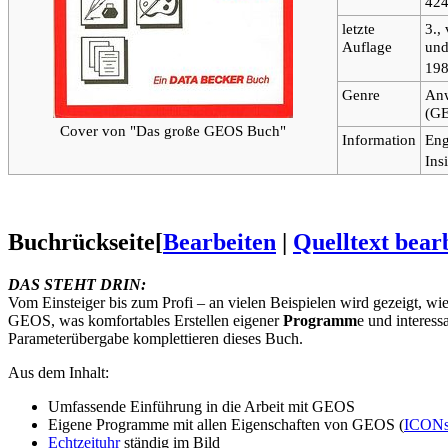
424
letzte
3.,
Auflage
und
19
Genre
An
(GE
Cover von "Das große GEOS Buch"
Information
Eng
Ins
Buchrückseite
[
Bearbeiten
|
Quelltext bear
DAS STEHT DRIN:
Vom Einsteiger bis zum Profi – an vielen Beispielen wird gezeigt, w
GEOS, was komfortables Erstellen eigener
Programm
e und interes
Parameterübergabe komplettieren dieses Buch.
Aus dem Inhalt:
Umfassende Einführung in die Arbeit mit GEOS
Eigene Programme mit allen Eigenschaften von GEOS (
ICON
Echtzeituhr
ständig im Bild