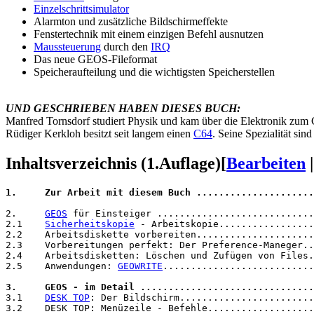
Einzelschrittsimulator
Alarmton und zusätzliche Bildschirmeffekte
Fenstertechnik mit einem einzigen Befehl ausnutzen
Maussteuerung
durch den
IRQ
Das neue GEOS-Fileformat
Speicheraufteilung und die wichtigsten Speicherstellen
UND GESCHRIEBEN HABEN DIESES BUCH:
Manfred Tornsdorf studiert Physik und kam über die Elektronik zum 
Rüdiger Kerkloh besitzt seit langem einen
C64
. Seine Spezialität sin
Inhaltsverzeichnis (1.Auflage)
[
Bearbeiten
1.     Zur Arbeit mit diesem Buch .....................
2.     
GEOS
 für Einsteiger ............................
2.1    
Sicherheitskopie
 - Arbeitskopie.................
2.2    Arbeitsdiskette vorbereiten.....................
2.3    Vorbereitungen perfekt: Der Preference-Maneger..
2.4    Arbeitsdisketten: Löschen und Zufügen von Files.
2.5    Anwendungen: 
GEOWRITE
...........................
3.     GEOS - im Detail ...............................
3.1    
DESK TOP
: Der Bildschirm........................
3.2    DESK TOP: Menüzeile - Befehle...................