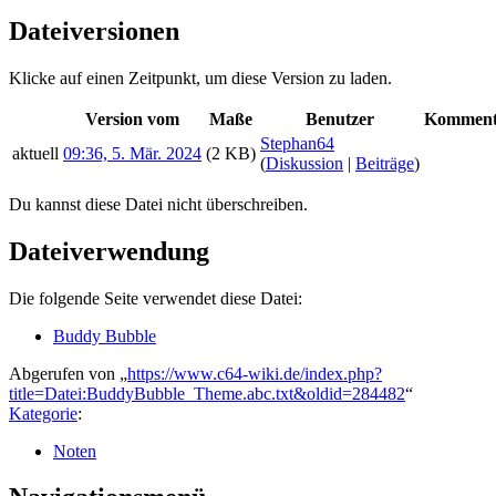
Dateiversionen
Klicke auf einen Zeitpunkt, um diese Version zu laden.
Version vom
Maße
Benutzer
Komment
Stephan64
aktuell
09:36, 5. Mär. 2024
(2 KB)
(
Diskussion
|
Beiträge
)
Du kannst diese Datei nicht überschreiben.
Dateiverwendung
Die folgende Seite verwendet diese Datei:
Buddy Bubble
Abgerufen von „
https://www.c64-wiki.de/index.php?
title=Datei:BuddyBubble_Theme.abc.txt&oldid=284482
“
Kategorie
:
Noten