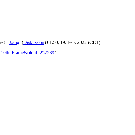
e! --
Jodigi
(
Diskussion
) 01:50, 19. Feb. 2022 (CET)
on:10th_Frame&oldid=252239
“