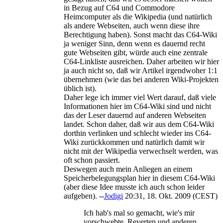
in Bezug auf C64 und Commodore
Heimcomputer als die Wikipedia (und natürlich
als andere Webseiten, auch wenn diese ihre
Berechtigung haben). Sonst macht das C64-Wiki
ja weniger Sinn, denn wenn es dauernd recht
gute Webseiten gibt, würde auch eine zentrale
C64-Linkliste ausreichen. Daher arbeiten wir hier
ja auch nicht so, daß wir Artikel irgendwoher 1:1
übernehmen (wie das bei anderen Wiki-Projekten
üblich ist).
Daher lege ich immer viel Wert darauf, daß viele
Informationen hier im C64-Wiki sind und nicht
das der Leser dauernd auf anderen Webseiten
landet. Schon daher, daß wir aus dem C64-Wiki
dorthin verlinken und schlecht wieder ins C64-
Wiki zurückkommen und natürlich damit wir
nicht mit der Wikipedia verwechselt werden, was
oft schon passiert.
Deswegen auch mein Anliegen an einem
Speicherbelegungsplan hier in diesem C64-Wiki
(aber diese Idee musste ich auch schon leider
aufgeben). --
Jodigi
20:31, 18. Okt. 2009 (CEST)
Ich hab's mal so gemacht, wie's mir
vorschwebte. Reverten und anderen