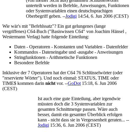
(von meiner Sicht aus) genannten Schlüsselwörter
unterteilt werden in Befehle, Anweisungen, Funktionen
oder Systemvariablen einen deutschsprachigen
Oberbegriff geben. --
Jodigi
14:54, 6. Jun 2006 (CEST)
Wie wär's mit "Befehlssatz"? Ein gut gelungenes (lange
vergriffenes) C64-Buch ("Basiswissen C64" von Joachim Hänsel ,
Westermann Verlag) hatte folgende Einteilung:
Daten - Operatoren - Konstanten und Variablen - Datenfelder
Kommandos - Dateneingabe und -ausgabe - Anweisungen
Stringfunktionen - Arithmetische Funktionen
Besondere Befehle
Inklusive der 7 Operatoren hat der C64 76 Schlüsselwörter (oder
"reservierte Wörter"). Und noch einmal: STATUS, TIME oder
TIME$ kommen darin
nicht
vor. --
GoDot
15:18, 6. Jun 2006
(CEST)
Ist auch eine gute Einteilung, aber irgendwie
müssten doch die 3 Systemvariablen zur
gesamten Schnittmenge passen. Wäre auch
besser, damit ein gesamter Überblick erfolgen
kann - nicht dass sie in Vergessenheit geraten... --
Jodigi
15:36, 6. Jun 2006 (CEST)