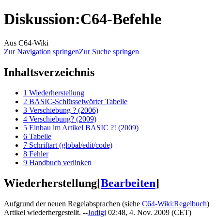
Diskussion
:
C64-Befehle
Aus C64-Wiki
Zur Navigation springen
Zur Suche springen
Inhaltsverzeichnis
1
Wiederherstellung
2
BASIC-Schlüsselwörter Tabelle
3
Verschiebung ? (2006)
4
Verschiebung? (2009)
5
Einbau im Artikel BASIC ?! (2009)
6
Tabelle
7
Schriftart (global/edit/code)
8
Fehler
9
Handbuch verlinken
Wiederherstellung
[
Bearbeiten
]
Aufgrund der neuen Regelabsprachen (siehe
C64-Wiki:Regelbuch‎
)
Artikel wiederhergestellt. --
Jodigi
02:48, 4. Nov. 2009 (CET)