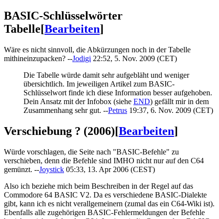
BASIC-Schlüsselwörter
Tabelle
[
Bearbeiten
]
Wäre es nicht sinnvoll, die Abkürzungen noch in der Tabelle
mithineinzupacken? --
Jodigi
22:52, 5. Nov. 2009 (CET)
Die Tabelle würde damit sehr aufgebläht und weniger
übersichtlich. Im jeweiligen Artikel zum BASIC-
Schlüsselwort finde ich diese Information besser aufgehoben.
Dein Ansatz mit der Infobox (siehe
END
) gefällt mir in dem
Zusammenhang sehr gut. --
Petrus
19:37, 6. Nov. 2009 (CET)
Verschiebung ? (2006)
[
Bearbeiten
]
Würde vorschlagen, die Seite nach "BASIC-Befehle" zu
verschieben, denn die Befehle sind IMHO nicht nur auf den C64
gemünzt. --
Joystick
05:33, 13. Apr 2006 (CEST)
Also ich beziehe mich beim Beschreiben in der Regel auf das
Commodore 64 BASIC V2. Da es verschiedene BASIC-Dialekte
gibt, kann ich es nicht verallgemeinern (zumal das ein C64-Wiki ist).
Ebenfalls alle zugehörigen BASIC-Fehlermeldungen der Befehle