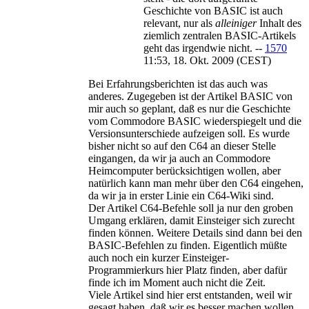
Geschichte von BASIC ist auch
relevant, nur als
alleiniger
Inhalt des
ziemlich zentralen BASIC-Artikels
geht das irgendwie nicht. --
1570
11:53, 18. Okt. 2009 (CEST)
Bei Erfahrungsberichten ist das auch was
anderes. Zugegeben ist der Artikel BASIC von
mir auch so geplant, daß es nur die Geschichte
vom Commodore BASIC wiederspiegelt und die
Versionsunterschiede aufzeigen soll. Es wurde
bisher nicht so auf den C64 an dieser Stelle
eingangen, da wir ja auch an Commodore
Heimcomputer berücksichtigen wollen, aber
natürlich kann man mehr über den C64 eingehen,
da wir ja in erster Linie ein C64-Wiki sind.
Der Artikel C64-Befehle soll ja nur den groben
Umgang erklären, damit Einsteiger sich zurecht
finden können. Weitere Details sind dann bei den
BASIC-Befehlen zu finden. Eigentlich müßte
auch noch ein kurzer Einsteiger-
Programmierkurs hier Platz finden, aber dafür
finde ich im Moment auch nicht die Zeit.
Viele Artikel sind hier erst entstanden, weil wir
gesagt haben, daß wir es besser machen wollen