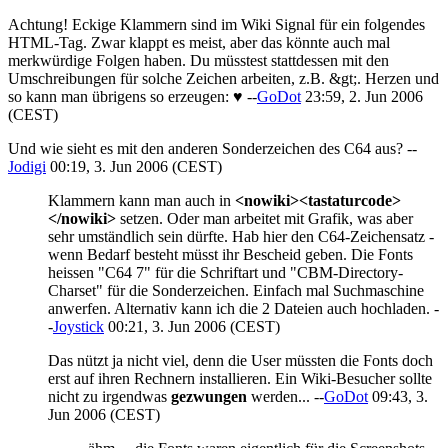
Achtung! Eckige Klammern sind im Wiki Signal für ein folgendes
HTML-Tag. Zwar klappt es meist, aber das könnte auch mal
merkwürdige Folgen haben. Du müsstest stattdessen mit den
Umschreibungen für solche Zeichen arbeiten, z.B. &gt;. Herzen und
so kann man übrigens so erzeugen: ♥ --
GoDot
23:59, 2. Jun 2006
(CEST)
Und wie sieht es mit den anderen Sonderzeichen des C64 aus? --
Jodigi
00:19, 3. Jun 2006 (CEST)
Klammern kann man auch in
<nowiki><tastaturcode>
</nowiki>
setzen. Oder man arbeitet mit Grafik, was aber
sehr umständlich sein dürfte. Hab hier den C64-Zeichensatz -
wenn Bedarf besteht müsst ihr Bescheid geben. Die Fonts
heissen "C64 7" für die Schriftart und "CBM-Directory-
Charset" für die Sonderzeichen. Einfach mal Suchmaschine
anwerfen. Alternativ kann ich die 2 Dateien auch hochladen. -
-
Joystick
00:21, 3. Jun 2006 (CEST)
Das nützt ja nicht viel, denn die User müssten die Fonts doch
erst auf ihren Rechnern installieren. Ein Wiki-Besucher sollte
nicht zu irgendwas
gezwungen
werden... --
GoDot
09:43, 3.
Jun 2006 (CEST)