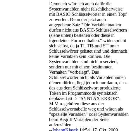
Demnach wäre ich auch dafür die
Systemvariablen nicht fälschlicherweise
mit BASIC-Schlüsselwörter in einen Topf
zu werfen. Denn der jetzt auch
angegebene Satz "Die Variablennamen
dürfen nicht aus BASIC-Schlüsselwörtern
(siehe unten) bestehen oder diese in
irgendeiner Form enthalten." widerspricht
sich selbst, da ja TI, TI$ und ST unter
Schlüsselwörter gelistet sind und demnach
keine Variablen sein können. Die
Systemvariablen sind nicht reserviert,
sondern nur mit einem bestimmten
Verhalten "vorbelegt". Das
Schlüsselwörter nicht als Variablennamen
dienen dürfen, liegt jedoch nur daran, dass
das aus dem Schlüsselwort produzierte
Token im Programmcode syntaktisch
deplaziert ist -> "SYNTAX ERROR".
M.M.n. gehören diese aus der
Schlüsselworttabelle weg und wären als
"spezielle Variablen" oder Systemvariablen
beim Begriff Variablen der Seite
aufzuzählen.
--
JohannKlasek
14:54, 17. Okt. 2009