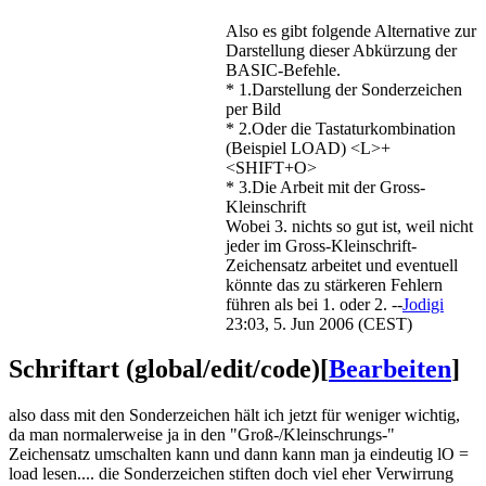
Also es gibt folgende Alternative zur
Darstellung dieser Abkürzung der
BASIC-Befehle.
* 1.Darstellung der Sonderzeichen
per Bild
* 2.Oder die Tastaturkombination
(Beispiel LOAD) <L>+
<SHIFT+O>
* 3.Die Arbeit mit der Gross-
Kleinschrift
Wobei 3. nichts so gut ist, weil nicht
jeder im Gross-Kleinschrift-
Zeichensatz arbeitet und eventuell
könnte das zu stärkeren Fehlern
führen als bei 1. oder 2. --
Jodigi
23:03, 5. Jun 2006 (CEST)
Schriftart (global/edit/code)
[
Bearbeiten
]
also dass mit den Sonderzeichen hält ich jetzt für weniger wichtig,
da man normalerweise ja in den "Groß-/Kleinschrungs-"
Zeichensatz umschalten kann und dann kann man ja eindeutig lO =
load lesen.... die Sonderzeichen stiften doch viel eher Verwirrung