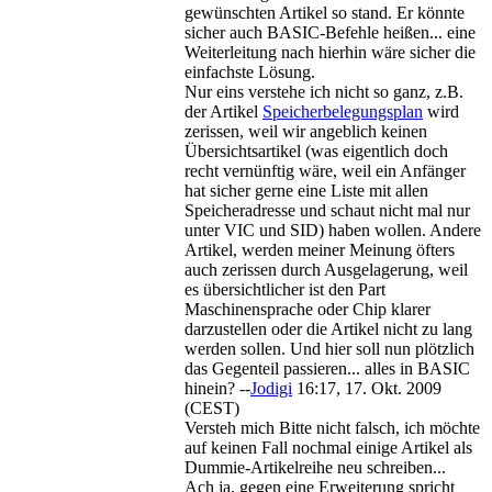
gewünschten Artikel so stand. Er könnte
sicher auch BASIC-Befehle heißen... eine
Weiterleitung nach hierhin wäre sicher die
einfachste Lösung.
Nur eins verstehe ich nicht so ganz, z.B.
der Artikel
Speicherbelegungsplan
wird
zerissen, weil wir angeblich keinen
Übersichtsartikel (was eigentlich doch
recht vernünftig wäre, weil ein Anfänger
hat sicher gerne eine Liste mit allen
Speicheradresse und schaut nicht mal nur
unter VIC und SID) haben wollen. Andere
Artikel, werden meiner Meinung öfters
auch zerissen durch Ausgelagerung, weil
es übersichtlicher ist den Part
Maschinensprache oder Chip klarer
darzustellen oder die Artikel nicht zu lang
werden sollen. Und hier soll nun plötzlich
das Gegenteil passieren... alles in BASIC
hinein? --
Jodigi
16:17, 17. Okt. 2009
(CEST)
Versteh mich Bitte nicht falsch, ich möchte
auf keinen Fall nochmal einige Artikel als
Dummie-Artikelreihe neu schreiben...
Ach ja, gegen eine Erweiterung spricht