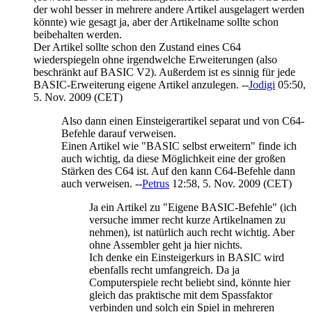
der wohl besser in mehrere andere Artikel ausgelagert werden
könnte) wie gesagt ja, aber der Artikelname sollte schon
beibehalten werden.
Der Artikel sollte schon den Zustand eines C64
wiederspiegeln ohne irgendwelche Erweiterungen (also
beschränkt auf BASIC V2). Außerdem ist es sinnig für jede
BASIC-Erweiterung eigene Artikel anzulegen. --
Jodigi
05:50,
5. Nov. 2009 (CET)
Also dann einen Einsteigerartikel separat und von C64-
Befehle darauf verweisen.
Einen Artikel wie "BASIC selbst erweitern" finde ich
auch wichtig, da diese Möglichkeit eine der großen
Stärken des C64 ist. Auf den kann C64-Befehle dann
auch verweisen. --
Petrus
12:58, 5. Nov. 2009 (CET)
Ja ein Artikel zu "Eigene BASIC-Befehle" (ich
versuche immer recht kurze Artikelnamen zu
nehmen), ist natürlich auch recht wichtig. Aber
ohne Assembler geht ja hier nichts.
Ich denke ein Einsteigerkurs in BASIC wird
ebenfalls recht umfangreich. Da ja
Computerspiele recht beliebt sind, könnte hier
gleich das praktische mit dem Spassfaktor
verbinden und solch ein Spiel in mehreren