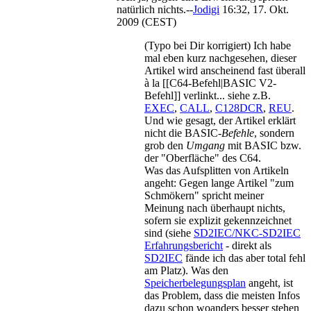
natürlich nichts.--
Jodigi
16:32, 17. Okt.
2009 (CEST)
(Typo bei Dir korrigiert) Ich habe
mal eben kurz nachgesehen, dieser
Artikel wird anscheinend fast überall
à la [[C64-Befehl|BASIC V2-
Befehl]] verlinkt... siehe z.B.
EXEC
,
CALL
,
C128DCR
,
REU
.
Und wie gesagt, der Artikel erklärt
nicht die BASIC-
Befehle
, sondern
grob den
Umgang
mit BASIC bzw.
der "Oberfläche" des C64.
Was das Aufsplitten von Artikeln
angeht: Gegen lange Artikel "zum
Schmökern" spricht meiner
Meinung nach überhaupt nichts,
sofern sie explizit gekennzeichnet
sind (siehe
SD2IEC/NKC-SD2IEC
Erfahrungsbericht
- direkt als
SD2IEC
fände ich das aber total fehl
am Platz). Was den
Speicherbelegungsplan
angeht, ist
das Problem, dass die meisten Infos
dazu schon woanders besser stehen