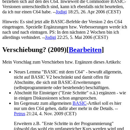
beziehen sich auf den des C64. Inwieweit die Commodore BASIC-
Versionen unterschiedlich sind, kann ich ebenfalls nicht beurteilen,
da ich nur einen C64 habe. --
Jodigi
18:25, 26. Apr 2006 (CEST)
Hinweis: Es sind jetzt alle BASIC-Befehle der Version 2 des C64
eingetragen. Spezielle Ergänzungen bzw. Verbesserungen werde ich
nach und nach eintragen. PS: In den nächsten 2 Wochen bin ich
allerdings verhindert. --
Jodigi
22:25, 5. Mai 2006 (CEST)
Verschiebung? (2009)
[
Bearbeiten
]
Mein Vorschlag zum Verschieben bzw. Ergänzen dieses Artikels:
Neues Lemma "BASIC mit dem C64" - bewußt allgemein,
nicht auf BASIC V2 beschränkt und damit offen für
Abschnitte, die sich mit BASIC-Erweiterungen
(selbstprogrammierte oder bestehende) beschäftigen.
Abschnitt für Einsteiger ("Erste Schritte" o.ä.) ergänzen - wie
in einigen Diskussionen schon angesprochen.
Im Gegensatz zum allgemeinen
BASIC
-Artikel soll es hier
nur um den C64 gehen, dafür aber mehr in die Details. --
Petrus
21:24, 4. Nov. 2009 (CET)
Erweitern z.B. "Erste Schritte in der Programmierung"
(obwohl das wohl ein umfangreicher Kurs werden wird und