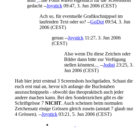
ähm
...die Fonts waren eigentlich für die Screenshots
gedacht --
Joystick
09:47, 3. Jun 2006 (CEST)
Ach so, für eventuelle Grafikschnippsel im
laufenden Text oder so? --
GoDot
09:54, 3. Jun
2006 (CEST)
genau --
Joystick
11:27, 3. Jun 2006
(CEST)
Also wenn Du diese Zeichen oder
Bilder dann bitte zur Verfügung
stellen könntest...
--
Jodigi
23:25, 3.
Jun 2006 (CEST)
Hab hier jetzt erstmal 3 Screenshots hochgeladen. Schaut die
euch erst mal an, bevor ich anfange die Buchstaben
auszuschnippseln - obwohl das theopraktisch auch jeder
andere machen kann. Bei den Sonderzeichen gibt es die
Schriftgrösse 7
NICHT
. Auch scheinen beim normalen
Zeichensatz einige Grössen gleich zusein (anstatt 7 glaub nur
4 Grössen). --
Joystick
03:21, 5. Jun 2006 (CEST)