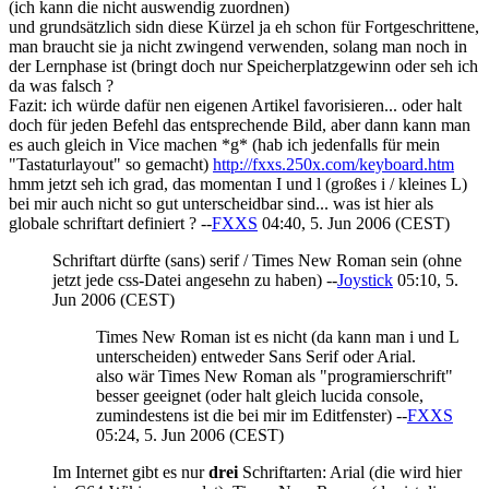
(ich kann die nicht auswendig zuordnen)
und grundsätzlich sidn diese Kürzel ja eh schon für Fortgeschrittene,
man braucht sie ja nicht zwingend verwenden, solang man noch in
der Lernphase ist (bringt doch nur Speicherplatzgewinn oder seh ich
da was falsch ?
Fazit: ich würde dafür nen eigenen Artikel favorisieren... oder halt
doch für jeden Befehl das entsprechende Bild, aber dann kann man
es auch gleich in Vice machen *g* (hab ich jedenfalls für mein
"Tastaturlayout" so gemacht)
http://fxxs.250x.com/keyboard.htm
hmm jetzt seh ich grad, das momentan I und l (großes i / kleines L)
bei mir auch nicht so gut unterscheidbar sind... was ist hier als
globale schriftart definiert ? --
FXXS
04:40, 5. Jun 2006 (CEST)
Schriftart dürfte (sans) serif / Times New Roman sein (ohne
jetzt jede css-Datei angesehn zu haben) --
Joystick
05:10, 5.
Jun 2006 (CEST)
Times New Roman ist es nicht (da kann man i und L
unterscheiden) entweder Sans Serif oder Arial.
also wär Times New Roman als "programierschrift"
besser geeignet (oder halt gleich lucida console,
zumindestens ist die bei mir im Editfenster) --
FXXS
05:24, 5. Jun 2006 (CEST)
Im Internet gibt es nur
drei
Schriftarten: Arial (die wird hier