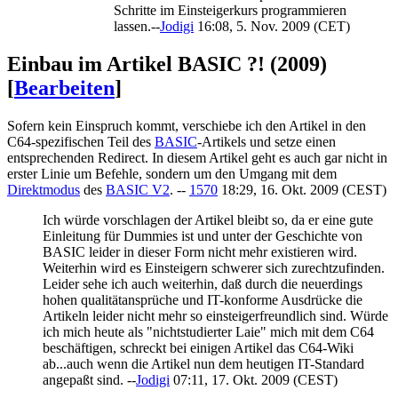
Schritte im Einsteigerkurs programmieren
lassen.--
Jodigi
16:08, 5. Nov. 2009 (CET)
Einbau im Artikel BASIC ?! (2009)
[
Bearbeiten
]
Sofern kein Einspruch kommt, verschiebe ich den Artikel in den
C64-spezifischen Teil des
BASIC
-Artikels und setze einen
entsprechenden Redirect. In diesem Artikel geht es auch gar nicht in
erster Linie um Befehle, sondern um den Umgang mit dem
Direktmodus
des
BASIC V2
. --
1570
18:29, 16. Okt. 2009 (CEST)
Ich würde vorschlagen der Artikel bleibt so, da er eine gute
Einleitung für Dummies ist und unter der Geschichte von
BASIC leider in dieser Form nicht mehr existieren wird.
Weiterhin wird es Einsteigern schwerer sich zurechtzufinden.
Leider sehe ich auch weiterhin, daß durch die neuerdings
hohen qualitätansprüche und IT-konforme Ausdrücke die
Artikeln leider nicht mehr so einsteigerfreundlich sind. Würde
ich mich heute als "nichtstudierter Laie" mich mit dem C64
beschäftigen, schreckt bei einigen Artikel das C64-Wiki
ab...auch wenn die Artikel nun dem heutigen IT-Standard
angepaßt sind. --
Jodigi
07:11, 17. Okt. 2009 (CEST)