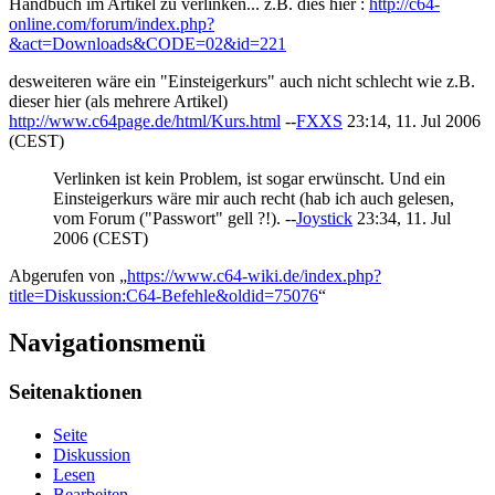
Handbuch im Artikel zu verlinken... z.B. dies hier :
http://c64-
online.com/forum/index.php?
&act=Downloads&CODE=02&id=221
desweiteren wäre ein "Einsteigerkurs" auch nicht schlecht wie z.B.
dieser hier (als mehrere Artikel)
http://www.c64page.de/html/Kurs.html
--
FXXS
23:14, 11. Jul 2006
(CEST)
Verlinken ist kein Problem, ist sogar erwünscht. Und ein
Einsteigerkurs wäre mir auch recht (hab ich auch gelesen,
vom Forum ("Passwort" gell ?!). --
Joystick
23:34, 11. Jul
2006 (CEST)
Abgerufen von „
https://www.c64-wiki.de/index.php?
title=Diskussion:C64-Befehle&oldid=75076
“
Navigationsmenü
Seitenaktionen
Seite
Diskussion
Lesen
Bearbeiten