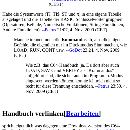
(CEST)
Habe die Systemwerte (TI, TI$, ST und π) in eine eigene Tabelle
ausgelagert und die Tabelle der BASIC-Schlüsselwörter gruppiert
(Operatoren, Befehle, Numerische Funktionen, String-Funktionen,
Andere Funktionen). --
Petrus
21:07, 4. Nov. 2009 (CET)
Manche trennen noch die
Kommandos
ab, also diejenigen
Befehle, die eigentlich nur im Direktmodus Sinn machen, wie
LOAD, RUN, CONT usw. --
GoDot
23:24, 4. Nov. 2009
(CET)
Wie z.B. das C64-Handbuch, ja. Da dort aber auch
LOAD, SAVE und VERIFY als "Kommandos"
aufgeführt sind, die sicher auch im Programm-Modus
eingesetzt werden können, konnte ich mich nicht so
recht für diese Trennung entscheiden. --
Petrus
23:50, 4.
Nov. 2009 (CET)
Handbuch verlinken
[
Bearbeiten
]
spricht eigentlich was dagegen eine Download-version des C64-