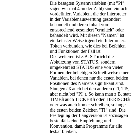
Die besagten Systemvariablen (mit "PI"
sagen wir mal 4 an der Zahl) sind einfach
vordefiniert Variablen, die der Interpreter
in der Variablenauswertung gesondert
behandelt und deren Inhalt vom
entsprechend gesondert "ermittelt" oder
behandelt wird. Mit diesen "Namen" ist
ein keinster Weise irgend ein Interpreter-
Token verbunden, wie dies bei Befehlen
und Funktionen der Fall ist.
Des weiteren ist z.B. ST
nicht
die
Abkürzung von STATUS, sondern
umgekehrt ist STATUS eine von vielen
Formen der beliebigen Schreibweise einer
Variablen, bei denen nur die ersten beiden
Positionen des Namens signifikant sind.
Sinngemäß auch bei den anderen (TI, TI$,
aber nicht bei "PI"). So kann man z.B. statt
TIME$ auch TICKER$ oder TIERISCH$
oder was auch immer schreiben, solange
die ersten beiden Zeichen "TI" sind. Die
Festlegung der Langversion ist sozusagen
bestenfalls eine Empfehlung und
Konvention, damit Programme für alle
lesbar bleiben.