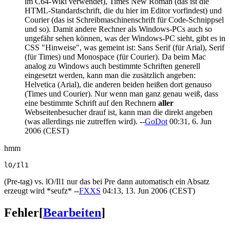
im C64-Wiki verwendet), Times New Roman (das ist die
HTML-Standardschrift, die du hier im Editor vorfindest) und
Courier (das ist Schreibmaschinenschrift für Code-Schnippsel
und so). Damit andere Rechner als Windows-PCs auch so
ungefähr sehen können, was der Windows-PC sieht, gibt es in
CSS "Hinweise", was gemeint ist: Sans Serif (für Arial), Serif
(für Times) und Monospace (für Courier). Da beim Mac
analog zu Windows auch bestimmte Schriften generell
eingesetzt werden, kann man die zusätzlich angeben:
Helvetica (Arial), die anderen beiden heißen dort genauso
(Times und Courier). Nur wenn man ganz genau weiß, dass
eine bestimmte Schrift auf den Rechnern
aller
Webseitenbesucher drauf ist, kann man die direkt angeben
(was allerdings nie zutreffen wird). --
GoDot
00:31, 6. Jun
2006 (CEST)
hmm
lO/Il1
(Pre-tag) vs. lO/Il1 nur das bei Pre dann automatisch ein Absatz
erzeugt wird *seufz* --
FXXS
04:13, 13. Jun 2006 (CEST)
Fehler
[
Bearbeiten
]