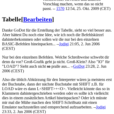
Vorschlag machen, wenn das so nicht
passt. --
1570
12:54, 25. Okt. 2009 (CET)
Tabelle
[
Bearbeiten
]
Danke GoDot für die Erstellung der Tabelle, sieht so viel besser aus.
Aber hättest Du noch eine Idee, wie ich noch die Befehlskürzel
dahinterbekommen oder sollen wir die nur bei den einzelnen
BASIC-Befehlen hineinpacken... --
Jodigi
21:05, 2. Jun 2006
(CEST)
Nur bei den einzelnen Befehlen. Welche Schreibweise schwebt dir
denn da vor? Groß-Grafik geht ja nicht. Groß-Klein? Also "lO" für
"LOAD"? Sieht auch nicht
so
pralle aus... --
GoDot
23:28, 2. Jun
2006 (CEST)
Also die üblich Abkürzung für den Interpreter wären ja meistens erst
der Buchstabe, dann der nächste Buchstabe mit SHIFT z.B. für
LOAD wäre es dann L<SHIFT>+<O>. Vielleicht könnte das so in
Klammern dahintergeschrieben werden oder es sollte ich vielleicht
dies in einem zusätzlichen Artikel hineinpacken? Oder ich müsste
mir mal die Mühe machen den SHIFT-Schriftsatz mit einen
Emulator nachzustellen und entsprechend aufzuarbeiten. --
Jodigi
23:33, 2. Jun 2006 (CEST)