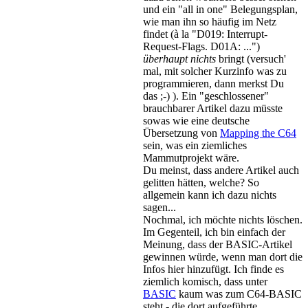
und ein "all in one" Belegungsplan,
wie man ihn so häufig im Netz
findet (à la "D019: Interrupt-
Request-Flags. D01A: ...")
überhaupt nichts
bringt (versuch'
mal, mit solcher Kurzinfo was zu
programmieren, dann merkst Du
das ;-) ). Ein "geschlossener"
brauchbarer Artikel dazu müsste
sowas wie eine deutsche
Übersetzung von
Mapping the C64
sein, was ein ziemliches
Mammutprojekt wäre.
Du meinst, dass andere Artikel auch
gelitten hätten, welche? So
allgemein kann ich dazu nichts
sagen...
Nochmal, ich möchte nichts löschen.
Im Gegenteil, ich bin einfach der
Meinung, dass der BASIC-Artikel
gewinnen würde, wenn man dort die
Infos hier hinzufügt. Ich finde es
ziemlich komisch, dass unter
BASIC
kaum was zum C64-BASIC
steht - die dort aufgeführte