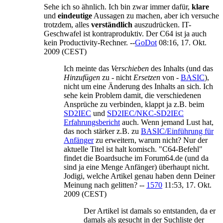
Sehe ich so ähnlich. Ich bin zwar immer dafür,
klare
und
eindeutige
Aussagen zu machen, aber ich versuche
trotzdem, alles
verständlich
auszudrücken. IT-
Geschwafel ist kontraproduktiv. Der C64 ist ja auch
kein Productivity-Rechner. --
GoDot
08:16, 17. Okt.
2009 (CEST)
Ich meinte das
Verschieben
des Inhalts (und das
Hinzufügen
zu - nicht
Ersetzen
von -
BASIC
),
nicht um eine Änderung des Inhalts an sich. Ich
sehe kein Problem damit, die verschiedenen
Ansprüche zu verbinden, klappt ja z.B. beim
SD2IEC
und
SD2IEC/NKC-SD2IEC
Erfahrungsbericht
auch. Wenn jemand Lust hat,
das noch stärker z.B. zu
BASIC/Einführung für
Anfänger
zu erweitern, warum nicht? Nur der
aktuelle Titel ist halt komisch. "C64-Befehl"
findet die Boardsuche im Forum64.de (und da
sind ja eine Menge Anfänger) überhaupt nicht.
Jodigi, welche Artikel genau haben denn Deiner
Meinung nach gelitten? --
1570
11:53, 17. Okt.
2009 (CEST)
Der Artikel ist damals so entstanden, da er
damals als gesucht in der Suchliste der