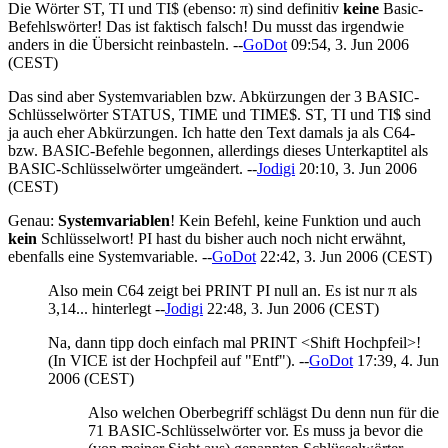
Die Wörter ST, TI und TI$ (ebenso: π) sind definitiv
keine
Basic-
Befehlswörter! Das ist faktisch falsch! Du musst das irgendwie
anders in die Übersicht reinbasteln. --
GoDot
09:54, 3. Jun 2006
(CEST)
Das sind aber Systemvariablen bzw. Abkürzungen der 3 BASIC-
Schlüsselwörter STATUS, TIME und TIME$. ST, TI und TI$ sind
ja auch eher Abkürzungen. Ich hatte den Text damals ja als C64-
bzw. BASIC-Befehle begonnen, allerdings dieses Unterkaptitel als
BASIC-Schlüsselwörter umgeändert. --
Jodigi
20:10, 3. Jun 2006
(CEST)
Genau:
Systemvariablen
! Kein Befehl, keine Funktion und auch
kein
Schlüsselwort! PI hast du bisher auch noch nicht erwähnt,
ebenfalls eine Systemvariable. --
GoDot
22:42, 3. Jun 2006 (CEST)
Also mein C64 zeigt bei PRINT PI null an. Es ist nur π als
3,14... hinterlegt --
Jodigi
22:48, 3. Jun 2006 (CEST)
Na, dann tipp doch einfach mal PRINT <Shift Hochpfeil>!
(In VICE ist der Hochpfeil auf "Entf"). --
GoDot
17:39, 4. Jun
2006 (CEST)
Also welchen Oberbegriff schlägst Du denn nun für die
71 BASIC-Schlüsselwörter vor. Es muss ja bevor die