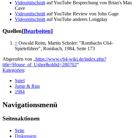
Videomitschnitt
auf YouTube Besprechung von Brian's Man
Cave
Videomitschnitt
auf YouTube Review von John Gage
Videomitschnitt
auf YouTube anderes Longplay
Quellen
[
Bearbeiten
]
↑
Oswald Reim, Martin Scholer: "Rombachs C64-
Spieleführer", Rombach, 1984, Seite 173
Abgerufen von „
https://www.c64-wiki.de/index.php?
title=House_of_Usher&oldid=280702
“
Kategorien
:
Spiel
Jump & Run
1984
Navigationsmenü
Seitenaktionen
Seite
Diskussion