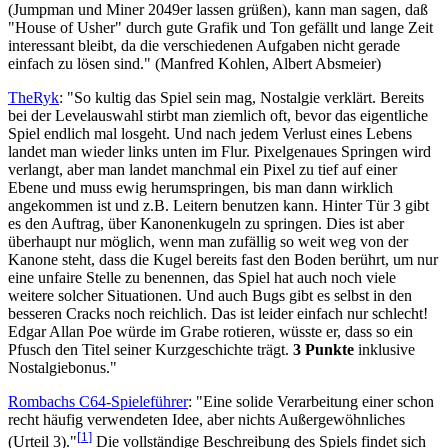
(Jumpman und Miner 2049er lassen grüßen), kann man sagen, daß
"House of Usher" durch gute Grafik und Ton gefällt und lange Zeit
interessant bleibt, da die verschiedenen Aufgaben nicht gerade
einfach zu lösen sind." (Manfred Kohlen, Albert Absmeier)
TheRyk
: "So kultig das Spiel sein mag, Nostalgie verklärt. Bereits
bei der Levelauswahl stirbt man ziemlich oft, bevor das eigentliche
Spiel endlich mal losgeht. Und nach jedem Verlust eines Lebens
landet man wieder links unten im Flur. Pixelgenaues Springen wird
verlangt, aber man landet manchmal ein Pixel zu tief auf einer
Ebene und muss ewig herumspringen, bis man dann wirklich
angekommen ist und z.B. Leitern benutzen kann. Hinter Tür 3 gibt
es den Auftrag, über Kanonenkugeln zu springen. Dies ist aber
überhaupt nur möglich, wenn man zufällig so weit weg von der
Kanone steht, dass die Kugel bereits fast den Boden berührt, um nur
eine unfaire Stelle zu benennen, das Spiel hat auch noch viele
weitere solcher Situationen. Und auch Bugs gibt es selbst in den
besseren Cracks noch reichlich. Das ist leider einfach nur schlecht!
Edgar Allan Poe würde im Grabe rotieren, wüsste er, dass so ein
Pfusch den Titel seiner Kurzgeschichte trägt.
3 Punkte
inklusive
Nostalgiebonus."
Rombachs C64-Spieleführer
: "Eine solide Verarbeitung einer schon
recht häufig verwendeten Idee, aber nichts Außergewöhnliches
[
1
]
(Urteil 3)."
Die vollständige Beschreibung des Spiels findet sich