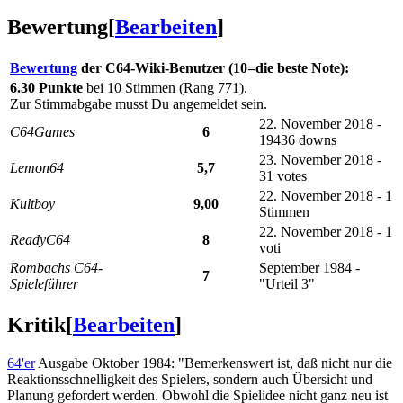
Bewertung
[
Bearbeiten
]
Bewertung
der C64-Wiki-Benutzer (10=die beste Note):
6.30 Punkte
bei 10 Stimmen (Rang 771).
Zur Stimmabgabe musst Du angemeldet sein.
22. November 2018 -
C64Games
6
19436 downs
23. November 2018 -
Lemon64
5,7
31 votes
22. November 2018 - 1
Kultboy
9,00
Stimmen
22. November 2018 - 1
ReadyC64
8
voti
Rombachs C64-
September 1984 -
7
Spieleführer
"Urteil 3"
Kritik
[
Bearbeiten
]
64'er
Ausgabe Oktober 1984: "Bemerkenswert ist, daß nicht nur die
Reaktionsschnelligkeit des Spielers, sondern auch Übersicht und
Planung gefordert werden. Obwohl die Spielidee nicht ganz neu ist