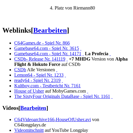
4. Platz von Riemann80
Weblinks
[
Bearbeiten
]
C64Games.de - Spiel Nr. 866
Gamebase64.com - Spiel Nr. 3615
Gamebase64.com - Spiel Nr. 14171
La Profecia
CSDb- Release Nr. 141119
+7 MHDG
Version von
Alpha
Flight & Hokuto Force
auf CSDb
CSDb
Alle Versionen
Lemon64 - Spiel Nr. 1233
ready64 - Spiel Nr. 2319
Kultboy.com - Testbericht Nr. 7161
House of Usher
auf MobyGames.com
The SixtyFour Originals DataBase - Spiel Nr. 1161
Videos
[
Bearbeiten
]
C64Videoarchive166-HouseOfUsher.avi
von
C64longplays.de
Videomitschnitt
auf YouTube Longplay