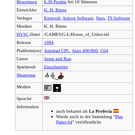
Bewertung
6.30 Punkte
bei 10 Stimmen
Entwickler
K. H. Rinne
Verleger
Kingsoft
,
Anirog Software
,
Stars
,
TS Software
Musiker
K. H. Rinne
HVSC
-Datei
/GAMES/G-L/House_of_Usher.sid
Release
1984
Plattform(en)
Amstrad CPC
,
Atari 400/800
,
C64
Genre
Jump and Run
Spielmodi
Einzelspieler
Steuerung
Medien
Sprache
Information
auch bekannt als
La Profecia
Wurde auch in der Sammlung "
Plus
Paket 64
" veröffentlicht.