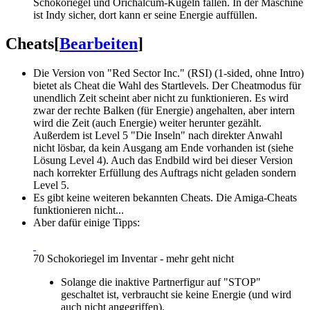
Schokoriegel und Orichalcum-Kugeln fallen. In der Maschine
ist Indy sicher, dort kann er seine Energie auffüllen.
Cheats
[
Bearbeiten
]
Die Version von "Red Sector Inc." (RSI) (1-sided, ohne Intro)
bietet als Cheat die Wahl des Startlevels. Der Cheatmodus für
unendlich Zeit scheint aber nicht zu funktionieren. Es wird
zwar der rechte Balken (für Energie) angehalten, aber intern
wird die Zeit (auch Energie) weiter herunter gezählt.
Außerdem ist Level 5 "Die Inseln" nach direkter Anwahl
nicht lösbar, da kein Ausgang am Ende vorhanden ist (siehe
Lösung Level 4). Auch das Endbild wird bei dieser Version
nach korrekter Erfüllung des Auftrags nicht geladen sondern
Level 5.
Es gibt keine weiteren bekannten Cheats. Die Amiga-Cheats
funktionieren nicht...
Aber dafür einige Tipps:
70 Schokoriegel im Inventar - mehr geht nicht
Solange die inaktive Partnerfigur auf "STOP"
geschaltet ist, verbraucht sie keine Energie (und wird
auch nicht angegriffen).