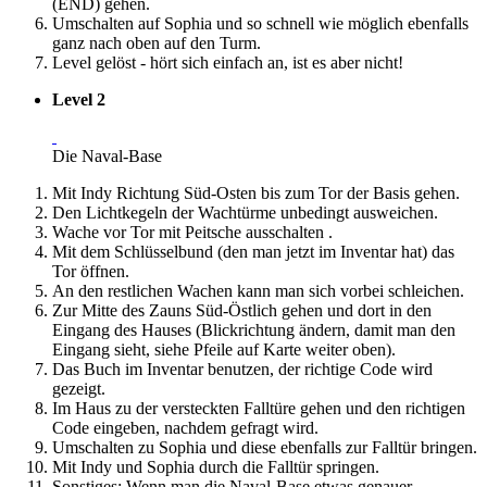
(END) gehen.
Umschalten auf Sophia und so schnell wie möglich ebenfalls
ganz nach oben auf den Turm.
Level gelöst - hört sich einfach an, ist es aber nicht!
Level 2
Die Naval-Base
Mit Indy Richtung Süd-Osten bis zum Tor der Basis gehen.
Den Lichtkegeln der Wachtürme unbedingt ausweichen.
Wache vor Tor mit Peitsche ausschalten .
Mit dem Schlüsselbund (den man jetzt im Inventar hat) das
Tor öffnen.
An den restlichen Wachen kann man sich vorbei schleichen.
Zur Mitte des Zauns Süd-Östlich gehen und dort in den
Eingang des Hauses (Blickrichtung ändern, damit man den
Eingang sieht, siehe Pfeile auf Karte weiter oben).
Das Buch im Inventar benutzen, der richtige Code wird
gezeigt.
Im Haus zu der versteckten Falltüre gehen und den richtigen
Code eingeben, nachdem gefragt wird.
Umschalten zu Sophia und diese ebenfalls zur Falltür bringen.
Mit Indy und Sophia durch die Falltür springen.
Sonstiges: Wenn man die Naval-Base etwas genauer