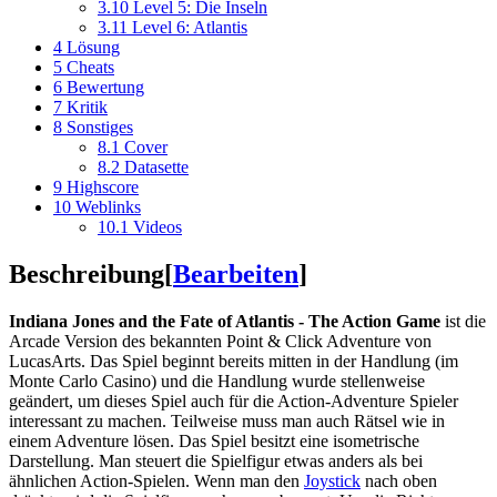
3.10
Level 5: Die Inseln
3.11
Level 6: Atlantis
4
Lösung
5
Cheats
6
Bewertung
7
Kritik
8
Sonstiges
8.1
Cover
8.2
Datasette
9
Highscore
10
Weblinks
10.1
Videos
Beschreibung
[
Bearbeiten
]
Indiana Jones and the Fate of Atlantis - The Action Game
ist die
Arcade Version des bekannten Point & Click Adventure von
LucasArts. Das Spiel beginnt bereits mitten in der Handlung (im
Monte Carlo Casino) und die Handlung wurde stellenweise
geändert, um dieses Spiel auch für die Action-Adventure Spieler
interessant zu machen. Teilweise muss man auch Rätsel wie in
einem Adventure lösen. Das Spiel besitzt eine isometrische
Darstellung. Man steuert die Spielfigur etwas anders als bei
ähnlichen Action-Spielen. Wenn man den
Joystick
nach oben