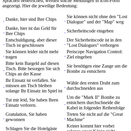
Sprachen beherrschen, werden solche Meldungen in Icon-Form
angezeigt. Hier die jeweilige Bedeutung:
Sie können nicht ohne den "Lost
Danke, hier sind Ihre Chips
Dialogue" und der "Map" weg
Danke, hier ist das Geld für
Sicherheitscode eingeben
Ihre Chips
Entschuldigung, aber dieser
Der Sicherheitscode ist in den
Tisch ist geschlossen
"Lost Dialogues" verborgen
Sie können leider nicht mehr
Periscope Navigation Control:
tragen
Ziel eingeben
Bitte kein Bargeld auf diesen
Sie benötigen eine Zange um die
Tisch. Bitte besorgen Sie sich
Bombe zu entsichern
Chips an der Kasse
Ihr Einsatz ist verfallen. Sie
Wähle den ersten Draht zum
müssen am Tisch bleiben
durchschneiden aus
solange Ihr Einsatz im Spiel ist
Um die "Mark II" Bombe zu
Tut mir leid, Sie haben Ihren
entsichern durchschneide die
Einsatz verloren.
Kabel in folgender Reihenfolge
Gratulation, Sie haben
Treten Sie nicht auf die "Great
gewonnen
Machine"
Keiner kommt hier vorbei
Schlagen Sie die Hotelgäste