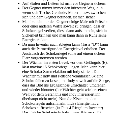
Auf Stufen und Leitern ist man vor Gegnern sicherm
Der Gegner nimmt immer den kürzesten Weg, d. h.
wenn sich Tische, Gebäude, Mauern, usw. zwischen
sich und dem Gegner befinden, ist man sicher.
Man braucht nur den Gegner einige Male mit Peitsche
oder einer anderen Waffe soweit zu bringen, dass er
Schokoriegel verliert, diese dann aufsammeln, sich in
Sicherheit bringen und man kann dann in Ruhe seine
Energie erhöhen.
Da man Inventar auch ablegen kann (Taste "D") kann
auch die Partnerfigur den Energielevel erhöhen. Der
Austausch der Schokoriegel sollte auf einem sichern
Platz vorgenommen werden.
Der Wächter im ersten Level, vor dem Gefängnis (E),
lässt maximal 6 Schokoriegel liegen. Man kann hier
eine Schoko-Sammelaktion mit Indy starten: Den
Wächter mit Indy und Peitsche veranlassen 6x eine
Schoko fallen zu lassen, mit Indy soweit auf die Stiege,
dass das Bild ins Erdgeschoss umschaltet, umdrehen
und wieder hinunter (der Wächter geht wieder seinen
Weg vor dem Gefängnis und Indy interessiert ihn
überhaupt nicht mehr). Nun die Kisten mit den
Schokoriegeln aufsammeln. Indys Energie mit 2
Schokos auffrischen (ist Plus 4 Riegel im Inventar).
Das gleiche Spiel wiederholen, usw. (bis max. 70