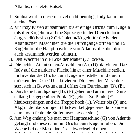
Atlantis, das letzte Rätsel...
Sophia wird in diesem Level nicht benötigt, Indy kann ihn
alleine lösen.
Mit Indy Kisten aufsammeln bis er einige Orichalcum-Kugeln
(als drei Kugeln in auf die Spitze gestellter Dreiecksform
dargestellt) besitzt (2 Orichalcum-Kugeln für die beiden
Atlantischen-Maschinen die die Durchgänge öffnen und 15
Kugeln für die Hauptmaschine von Atlantis, die aber dort
auch gesammelt werden können).
Den Wächter in die Ecke der Mauer (C) locken.
Die beiden Atlantischen-Maschinen (A), (D) aktivieren. Dazu
Indy auf die markierte Fläche hinter einer Maschine stellen,
im Inventar die Orichalcum-Kugeln einstellen und durch
drücken der Taste "U" aktivieren. Die jeweilige Maschine
setzt sich in Bewegung und öffnet den Durchgang (B), (E).
Durch die Durchgänge (B), (E) gehen und am inneren Sims
entlang bis gegenüber Punkt (F) gehen. Zu Punkt (F)
hinüberspringen und die Treppe hoch (1). Weiter bis (3) und
Abgründe überspringen (Blickwinkel gegebenenfalls ändern
damit man fehlende Stufen usw. besser sieht).
Am Weg entlang bis man zur Hauptmaschine (G) von Atlantis
gelangt und diese dann mit Orichalcum-Kugeln füllen. Die
Wache bei der Maschine lässt abwechselnd einen