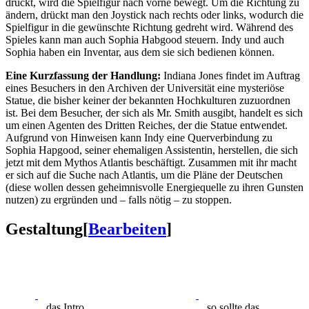
drückt, wird die Spielfigur nach vorne bewegt. Um die Richtung zu
ändern, drückt man den Joystick nach rechts oder links, wodurch die
Spielfigur in die gewünschte Richtung gedreht wird. Während des
Spieles kann man auch Sophia Habgood steuern. Indy und auch
Sophia haben ein Inventar, aus dem sie sich bedienen können.
Eine Kurzfassung der Handlung:
Indiana Jones findet im Auftrag
eines Besuchers in den Archiven der Universität eine mysteriöse
Statue, die bisher keiner der bekannten Hochkulturen zuzuordnen
ist. Bei dem Besucher, der sich als Mr. Smith ausgibt, handelt es sich
um einen Agenten des Dritten Reiches, der die Statue entwendet.
Aufgrund von Hinweisen kann Indy eine Querverbindung zu
Sophia Hapgood, seiner ehemaligen Assistentin, herstellen, die sich
jetzt mit dem Mythos Atlantis beschäftigt. Zusammen mit ihr macht
er sich auf die Suche nach Atlantis, um die Pläne der Deutschen
(diese wollen dessen geheimnisvolle Energiequelle zu ihren Gunsten
nutzen) zu ergründen und – falls nötig – zu stoppen.
Gestaltung
[
Bearbeiten
]
... das Intro,
... so sollte das