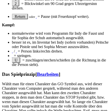
2
= Blickwinkel um 90 Grad gegen Uhrzeigersinn
drehen.
Return
= Pause (mit Feuerknopf weiter).
oder
Kampf:
normalerweise wird vom Programm für Indy die Faust und
für Sophia der Schuh automatisch ausgewählt.
besser ist es, im Inventar bei Indy (sofern vorhanden) Peitsche
oder Pistole und bei Sophia Messer auszuwählen.
/
= Person links/rechts drehen.
= springen.
U
= zuschlagen/stechen/schießen (in die Richtung in die
die Person sieht).
Das Spielprinzip
[
Bearbeiten
]
Wählt man für einen Charakter das GO Symbol aus, wird dieser
Charakter vom Computer gespielt, während man den anderen
Charakter ausgewählt hat. Man kann den zweiten Charakter
stoppen, in dem man dem Charakter das STOP Symbol gibt, bzw.
wenn man diesen Charakter ausgewählt hat. So lange ein Charakter
vom Spieler ausgewählt ist hat man die volle Kontrolle über den
Charakter. Man sollte jedoch die Welle beobachten. Evtl. muss man