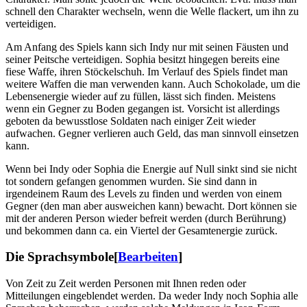
schnell den Charakter wechseln, wenn die Welle flackert, um ihn zu
verteidigen.
Am Anfang des Spiels kann sich Indy nur mit seinen Fäusten und
seiner Peitsche verteidigen. Sophia besitzt hingegen bereits eine
fiese Waffe, ihren Stöckelschuh. Im Verlauf des Spiels findet man
weitere Waffen die man verwenden kann. Auch Schokolade, um die
Lebensenergie wieder auf zu füllen, lässt sich finden. Meistens
wenn ein Gegner zu Boden gegangen ist. Vorsicht ist allerdings
geboten da bewusstlose Soldaten nach einiger Zeit wieder
aufwachen. Gegner verlieren auch Geld, das man sinnvoll einsetzen
kann.
Wenn bei Indy oder Sophia die Energie auf Null sinkt sind sie nicht
tot sondern gefangen genommen wurden. Sie sind dann in
irgendeinem Raum des Levels zu finden und werden von einem
Gegner (den man aber ausweichen kann) bewacht. Dort können sie
mit der anderen Person wieder befreit werden (durch Berührung)
und bekommen dann ca. ein Viertel der Gesamtenergie zurück.
Die Sprachsymbole
[
Bearbeiten
]
Von Zeit zu Zeit werden Personen mit Ihnen reden oder
Mitteilungen eingeblendet werden. Da weder Indy noch Sophia alle