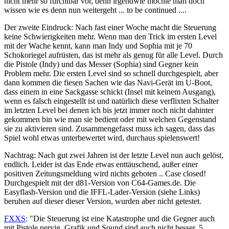
nicht mehr so furchtbar vor, denn irgendwie möchte man doch
wissen wie es denn nun weitergeht ... to be continued ....
Der zweite Eindruck: Nach fast einer Woche macht die Steuerung
keine Schwierigkeiten mehr. Wenn man den Trick im ersten Level
mit der Wache kennt, kann man Indy und Sophia mit je 70
Schokoriegel aufrüsten, das ist mehr als genug für alle Level. Durch
die Pistole (Indy) und das Messer (Sophia) sind Gegner kein
Problem mehr. Die ersten Level sind so schnell durchgespielt, aber
dann kommen die fiesen Sachen wie das Navi-Gerät im U-Boot,
dass einem in eine Sackgasse schickt (Insel mit keinem Ausgang),
wenn es falsch eingestellt ist und natürlich diese verflixten Schalter
im letzten Level bei denen ich bis jetzt immer noch nicht dahinter
gekommen bin wie man sie bedient oder mit welchen Gegenstand
sie zu aktivieren sind. Zusammengefasst muss ich sagen, dass das
Spiel wohl etwas unterbewertet wird, durchaus spielenswert!
Nachtrag: Nach gut zwei Jahren ist der letzte Level nun auch gelöst,
endlich. Leider ist das Ende etwas enttäuschend, außer einer
positiven Zeitungsmeldung wird nichts geboten .. Case closed!
Durchgespielt mit der d81-Version von C64-Games.de. Die
Easyflash-Version und die IFFL-Lader-Version (siehe Links)
beruhen auf dieser dieser Version, wurden aber nicht getestet.
FXXS
: "Die Steuerung ist eine Katastrophe und die Gegner auch
mit Pistole nervig. Grafik und Sound sind auch nicht besser. 5