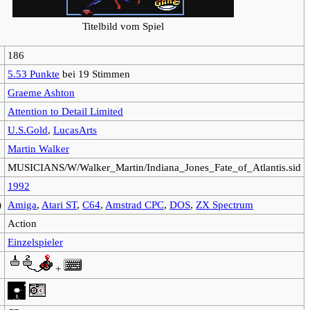
Titelbild vom Spiel
186
5.53 Punkte
bei 19 Stimmen
Graeme Ashton
Attention to Detail Limited
U.S.Gold
,
LucasArts
Martin Walker
MUSICIANS/W/Walker_Martin/Indiana_Jones_Fate_of_Atlantis.sid
1992
)
Amiga
,
Atari ST
,
C64
,
Amstrad CPC
,
DOS
,
ZX Spectrum
Action
Einzelspieler
+