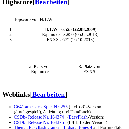
Highscore
[
Bearbeiten
]
Topscore von H.T.W
H.T.W - 6.525 (22.08.2009)
Equinoxe - 3.850 (05.05.2013)
FXXS - 675 (16.10.2013)
2. Platz von
3. Platz von
Equinoxe
FXXS
Weblinks
[
Bearbeiten
]
C64Games.de - Spiel Nr. 255
(incl. d81-Version
(durchgespielt), Anleitung und Handbuch)
CSDb- Release Nr. 164374
(
EasyFlash
-Version)
CSDb- Release Nr. 164376
(IFFL-Lader-Version)
Thema: Easyflash Games - Indiana Jones 4
auf Forum64.de