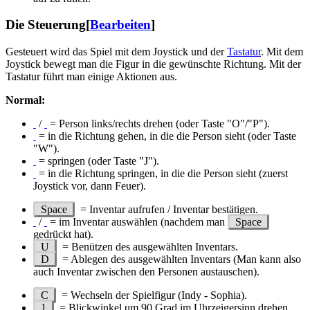
Die Steuerung
[
Bearbeiten
]
Gesteuert wird das Spiel mit dem Joystick und der
Tastatur
. Mit dem
Joystick bewegt man die Figur in die gewünschte Richtung. Mit der
Tastatur führt man einige Aktionen aus.
Normal:
/
= Person links/rechts drehen (oder Taste "O"/"P").
= in die Richtung gehen, in die die Person sieht (oder Taste
"W").
= springen (oder Taste "J").
= in die Richtung springen, in die die Person sieht (zuerst
Joystick vor, dann Feuer).
Space
= Inventar aufrufen / Inventar bestätigen.
/
= im Inventar auswählen (nachdem man
Space
gedrückt hat).
U
= Benützen des ausgewählten Inventars.
D
= Ablegen des ausgewählten Inventars (Man kann also
auch Inventar zwischen den Personen austauschen).
C
= Wechseln der Spielfigur (Indy - Sophia).
1
= Blickwinkel um 90 Grad im Uhrzeigersinn drehen.