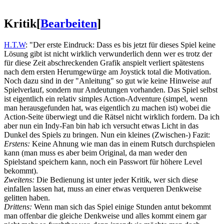
Kritik
[
Bearbeiten
]
H.T.W
: "Der erste Eindruck: Dass es bis jetzt für dieses Spiel keine
Lösung gibt ist nicht wirklich verwunderlich denn wer es trotz der
für diese Zeit abschreckenden Grafik anspielt verliert spätestens
nach dem ersten Herumgewürge am Joystick total die Motivation.
Noch dazu sind in der "Anleitung" so gut wie keine Hinweise auf
Spielverlauf, sondern nur Andeutungen vorhanden. Das Spiel selbst
ist eigentlich ein relativ simples Action-Adventure (simpel, wenn
man herausgefunden hat, was eigentlich zu machen ist) wobei die
Action-Seite überwiegt und die Rätsel nicht wirklich fordern. Da ich
aber nun ein Indy-Fan bin hab ich versucht etwas Licht in das
Dunkel des Spiels zu bringen. Nun ein kleines (Zwischen-) Fazit:
Erstens:
Keine Ahnung wie man das in einem Rutsch durchspielen
kann (man muss es aber beim Original, da man weder den
Spielstand speichern kann, noch ein Passwort für höhere Level
bekommt).
Zweitens:
Die Bedienung ist unter jeder Kritik, wer sich diese
einfallen lassen hat, muss an einer etwas verqueren Denkweise
gelitten haben.
Drittens:
Wenn man sich das Spiel einige Stunden antut bekommt
man offenbar die gleiche Denkweise und alles kommt einem gar