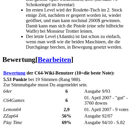
Schokoriegel im Inventar)
Im ersten Level wird der Roulette-Tisch im 2. Stock
einige Zeit, nachdem er gesperrt worden ist, wieder
geöffnet, und man kann nochmal 2000$ gewinnen.
Damit kann man sich die Pistole (eine sehr hilfreiche
Waffe) bei Monsieur Trottier leisten.
Der letzte Level (Atlantis) ist fast schon zu einfach,
wenn man weiß wie die beiden Maschinen, die die
Durchgänge brechen, in Bewegung gesetzt werden.
Bewertung
[
Bearbeiten
]
Bewertung
der C64-Wiki-Benutzer (10=die beste Note):
5.53 Punkte
bei 19 Stimmen (Rang 988).
Zur Stimmabgabe musst Du angemeldet sein.
64er
6
Ausgabe 9/93
01. April 2007 - "gut" -
C64Games
6
3760 downs
Lemon64
2,9
01. April 2007 - 9 votes
ZZap64
56%
Ausgabe 92/07
Play Time
69%
Ausgabe 94/10 - S.82