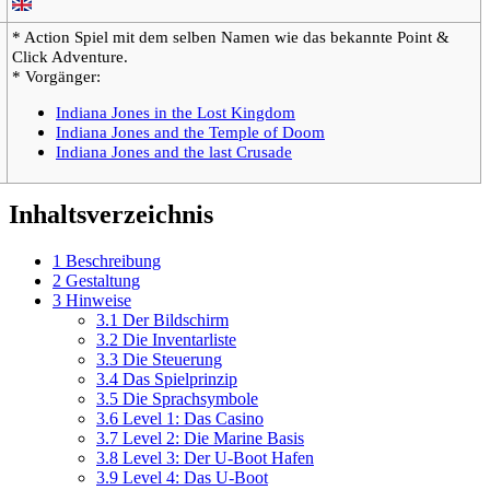
* Action Spiel mit dem selben Namen wie das bekannte Point &
Click Adventure.
* Vorgänger:
Indiana Jones in the Lost Kingdom
Indiana Jones and the Temple of Doom
Indiana Jones and the last Crusade
Inhaltsverzeichnis
1
Beschreibung
2
Gestaltung
3
Hinweise
3.1
Der Bildschirm
3.2
Die Inventarliste
3.3
Die Steuerung
3.4
Das Spielprinzip
3.5
Die Sprachsymbole
3.6
Level 1: Das Casino
3.7
Level 2: Die Marine Basis
3.8
Level 3: Der U-Boot Hafen
3.9
Level 4: Das U-Boot