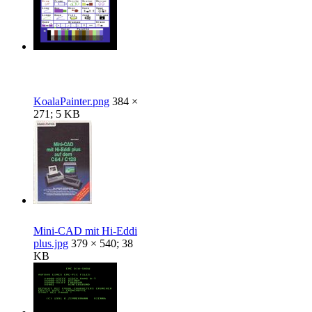
KoalaPainter.png
384 ×
271; 5 KB
Mini-CAD mit Hi-Eddi
plus.jpg
379 × 540; 38
KB