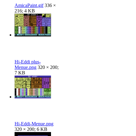
AmicaPaint.gif
336 ×
216; 4 KB
Hi-Eddi plus-
Menue.png
320 × 200;
7 KB
Hi-Eddi-Menue.png
320 × 200; 6 KB