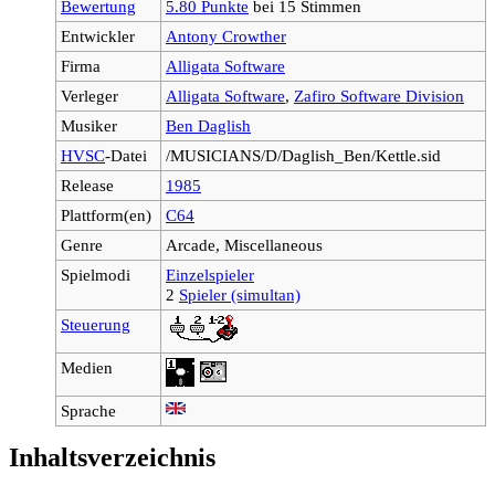
Bewertung
5.80 Punkte
bei 15 Stimmen
Entwickler
Antony Crowther
Firma
Alligata Software
Verleger
Alligata Software
,
Zafiro Software Division
Musiker
Ben Daglish
HVSC
-Datei
/MUSICIANS/D/Daglish_Ben/Kettle.sid
Release
1985
Plattform(en)
C64
Genre
Arcade, Miscellaneous
Spielmodi
Einzelspieler
2
Spieler (simultan)
Steuerung
Medien
Sprache
Inhaltsverzeichnis