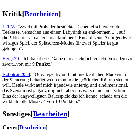
Kritik
[
Bearbeiten
]
H.T.W
: "Zwei mit Probeller bestückte Teebeutel schleudernde
Teekessel versuchen aus einem Labyrinth zu entkommen ..... auf
die!! Idee muss man erst mal kommen!! Ein auf seine Art irgendwie
witziges Spiel, der Splitscreen-Modus für zwei Spieler ist gut
gelungen".
Bergo79
: "Ich hab dieses Game damals einfach geliebt, vor allem zu
zweit...von mir
9 Punkte
"
Robotron2084
: "Öde, repetitiv und mit unerklärlichen Macken in
der Steuerung behaftet wenn man in die geöffneten Röhren steuern
will. Kettle wirkt auf mich irgendwie unfertig und eindimensional,
das Szenario ist ja ganz originell, aber das wars dann auch schon.
Eins der langweiligsten Ballerspiele das ich kenne, schade um die
wirklich tolle Musik. 4 von 10 Punkten."
Sonstiges
[
Bearbeiten
]
Cover
[
Bearbeiten
]