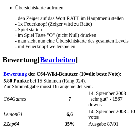
Übersichtskarte aufrufen
- den Zeiger auf das Wort RATT im Hauptmenü stellen
- 1x Feuerknopf (Zeiger wird zu Ratte)
- Spiel starten
- im Spiel Taste "O" (nicht Null) drücken
- man sieht nun eine Übersichtskarte des gesamten Levels
- mit Feuerknopf weiterspielen
Bewertung
[
Bearbeiten
]
Bewertung
der C64-Wiki-Benutzer (10=die beste Note):
5.80 Punkte
bei 15 Stimmen (Rang 924).
Zur Stimmabgabe musst Du angemeldet sein.
14. Sptember 2008 -
C64Games
7
"sehr gut" - 1567
downs
14. Sptember 2008 - 10
Lemon64
6,6
votes
ZZap64
35%
Ausgabe 87/01