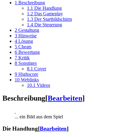
1
Beschreibung
1.1
Die Handlung
1.2
Das Gameplay
1.3
Der Startbildschirm
1.4
Die Steuerung
2
Gestaltung
3
Hinweise
4
Lösung
5
Cheats
6
Bewertung
7
Kritik
8
Sonstiges
8.1
Cover
9
Highscore
10
Weblinks
10.1
Videos
Beschreibung
[
Bearbeiten
]
... ein Bild aus dem Spiel
Die Handlung
[
Bearbeiten
]