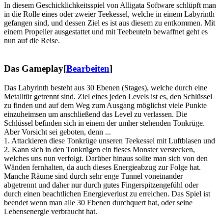
In diesem Geschicklichkeitsspiel von Alligata Software schlüpft man
in die Rolle eines oder zweier Teekessel, welche in einem Labyrinth
gefangen sind, und dessen Ziel es ist aus diesem zu entkommen. Mit
einem Propeller ausgestattet und mit Teebeuteln bewaffnet geht es
nun auf die Reise.
Das Gameplay
[
Bearbeiten
]
Das Labyrinth besteht aus 30 Ebenen (Stages), welche durch eine
Metalltür getrennt sind. Ziel eines jeden Levels ist es, den Schlüssel
zu finden und auf dem Weg zum Ausgang möglichst viele Punkte
einzuheimsen um anschließend das Level zu verlassen. Die
Schlüssel befinden sich in einem der umher stehenden Tonkrüge.
Aber Vorsicht sei geboten, denn ...
1. Attackieren diese Tonkrüge unseren Teekessel mit Luftblasen und
2. Kann sich in den Tonkrügen ein fieses Monster verstecken,
welches uns nun verfolgt. Darüber hinaus sollte man sich von den
Wänden fernhalten, da auch dieses Energieabzug zur Folge hat.
Manche Räume sind durch sehr enge Tunnel voneinander
abgetrennt und daher nur durch gutes Fingerspitzengefühl oder
durch einen beachtlichen Energieverlust zu erreichen. Das Spiel ist
beendet wenn man alle 30 Ebenen durchquert hat, oder seine
Lebensenergie verbraucht hat.