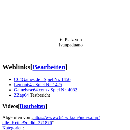
6. Platz von
Ivanpaduano
Weblinks
[
Bearbeiten
]
C64Games.de - Spiel Nr. 1450
Lemon64 - Spiel Nr. 1425
Gamebase64.com - Spiel Nr. 4082
ZZap64
Testbericht
Videos
[
Bearbeiten
]
Abgerufen von „
https://www.c64-wiki.de/index.php?
title=Kettle&oldid=271876
“
Kategorien
: