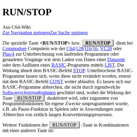
RUN/STOP
Aus C64-Wiki
Zur Navigation springen
Zur Suche springen
Die spezielle Taste
<RUN/STOP>
bzw.
RUN/STOP
dient bei
Commodore
Computern wie der
C64
/
128
/
116
/
16
,
VC20
oder
Plus/4
zur Unterbrechnung von laufenden Programmen oder
gestarteten Vorgänge wie dem Laden von Daten einer
Datasette
oder dem Auflisten eines
BASIC
-Programms mittels
LIST
. Die
Wirkung ähnelt dem BASIC-Befehl
STOP
. Unterbrochene BASIC-
Programme lassen sich, wenn diese nicht verändert werden, erneut
mit dem BASIC-Befehl
CONT
weiter ablaufen. Es lassen sich nur
BASIC-Programme abbrechen, die nicht durch irgendwelche
Softwareschutzmaßnahmen
geschützt sind, wobei die Wirkung der
Taste
RUN/STOP
deaktiviert wird, oder zugunsten von
Programmfunktionen für eigene Zwecke umprogrammiert wurde,
z.B. als Pause-Funktion in Spielen oder in Anwendungen zum
Abbrechen von zeitlich langen Konvertierungsprozessen.
Weitere Funktionen der
RUN/STOP
-Taste in Kombinationen
mit einer anderen Taste ist: