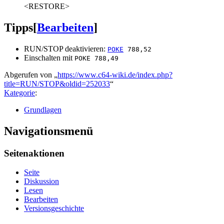
<RESTORE>
Tipps
[
Bearbeiten
]
RUN/STOP deaktivieren:
POKE
788,52
Einschalten mit
POKE 788,49
Abgerufen von „
https://www.c64-wiki.de/index.php?
title=RUN/STOP&oldid=252033
“
Kategorie
:
Grundlagen
Navigationsmenü
Seitenaktionen
Seite
Diskussion
Lesen
Bearbeiten
Versionsgeschichte