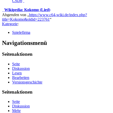
CSDb
Wikipedia: Kokomo (Lied)
Abgerufen von „
https://www.c64-wiki.de/index.php?
title=Kokomo&oldid=223761
“
Kategorie
:
Spielefirma
Navigationsmenü
Seitenaktionen
Seite
Diskussion
Lesen
Bearbeiten
Versionsgeschichte
Seitenaktionen
Seite
Diskussion
Mehr