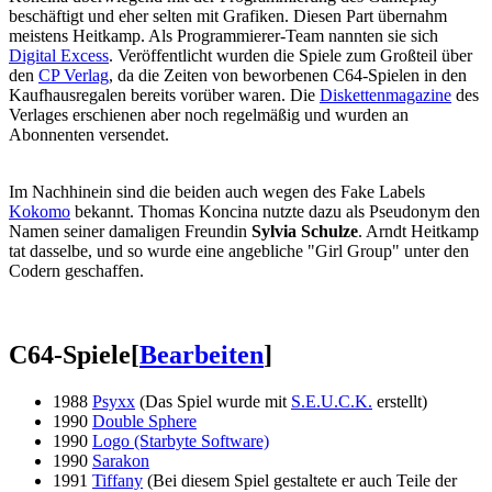
beschäftigt und eher selten mit Grafiken. Diesen Part übernahm
meistens Heitkamp. Als Programmierer-Team nannten sie sich
Digital Excess
. Veröffentlicht wurden die Spiele zum Großteil über
den
CP Verlag
, da die Zeiten von beworbenen C64-Spielen in den
Kaufhausregalen bereits vorüber waren. Die
Diskettenmagazine
des
Verlages erschienen aber noch regelmäßig und wurden an
Abonnenten versendet.
Im Nachhinein sind die beiden auch wegen des Fake Labels
Kokomo
bekannt. Thomas Koncina nutzte dazu als Pseudonym den
Namen seiner damaligen Freundin
Sylvia Schulze
. Arndt Heitkamp
tat dasselbe, und so wurde eine angebliche "Girl Group" unter den
Codern geschaffen.
C64-Spiele
[
Bearbeiten
]
1988
Psyxx
(Das Spiel wurde mit
S.E.U.C.K.
erstellt)
1990
Double Sphere
1990
Logo (Starbyte Software)
1990
Sarakon
1991
Tiffany
(Bei diesem Spiel gestaltete er auch Teile der