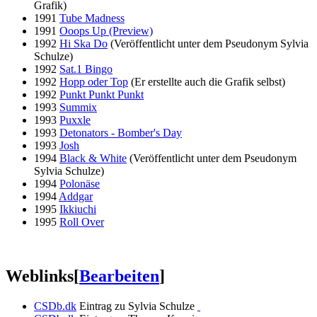
Grafik)
1991
Tube Madness
1991
Ooops Up (Preview)
1992
Hi Ska Do
(Veröffentlicht unter dem Pseudonym Sylvia
Schulze)
1992
Sat.1 Bingo
1992
Hopp oder Top
(Er erstellte auch die Grafik selbst)
1992
Punkt Punkt Punkt
1993
Summix
1993
Puxxle
1993
Detonators - Bomber's Day
1993
Josh
1994
Black & White
(Veröffentlicht unter dem Pseudonym
Sylvia Schulze)
1994
Polonäse
1994
Addgar
1995
Ikkiuchi
1995
Roll Over
Weblinks
[
Bearbeiten
]
CSDb.dk
Eintrag zu Sylvia Schulze