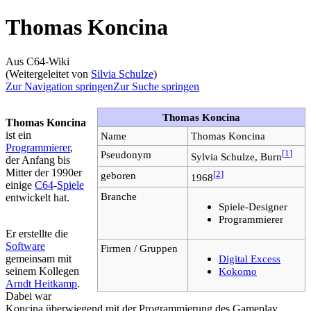
Thomas Koncina
Aus C64-Wiki
(Weitergeleitet von
Silvia Schulze
)
Zur Navigation springen
Zur Suche springen
Thomas Koncina
Thomas Koncina
ist ein
Name
Thomas Koncina
Programmierer
,
Pseudonym
[
1
]
Sylvia Schulze, Burn
der Anfang bis
Mitter der 1990er
geboren
[
2
]
1968
einige
C64
-
Spiele
Branche
entwickelt hat.
Spiele-Designer
Programmierer
Er erstellte die
Software
Firmen / Gruppen
gemeinsam mit
Digital Excess
seinem Kollegen
Kokomo
Arndt Heitkamp
.
Dabei war
Koncina überwiegend mit der Programmierung des Gameplay