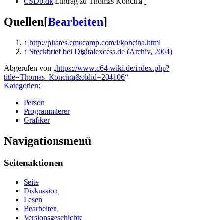
CSDb.dk
Eintrag zu Thomas Koncina
Quellen
[
Bearbeiten
]
↑
http://pirates.emucamp.com/i/koncina.html
↑
Steckbrief bei Digitalexcess.de (Archiv, 2004)
Abgerufen von „
https://www.c64-wiki.de/index.php?
title=Thomas_Koncina&oldid=204106
“
Kategorien
:
Person
Programmierer
Grafiker
Navigationsmenü
Seitenaktionen
Seite
Diskussion
Lesen
Bearbeiten
Versionsgeschichte