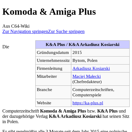
Komoda & Amiga Plus
Aus C64-Wiki
Zur Navigation springen
Zur Suche springen
K&A Plus / K&A Arkadiusz Kosiarski
Die
Gründungsdatum
2015
Unternehmenssitz
Bytom, Polen
Firmenleitung
Arkadiusz Kosiarski
Mitarbeiter
Maciej Małecki
(Chefredakteur)
Branche
Computerzeitschriften,
Computerspiele
Website
https://ka-plus.pl
Computerzeitschrift
Komoda & Amiga Plus
bzw.
K&A Plus
und
der dazugehörige Verlag
K&A Arkadiusz Kosiarski
hat seinen Sitz
in Polen.
Er gibt regelmäßig alle 3 Monate seit dem Jahr 2015 eine polnische