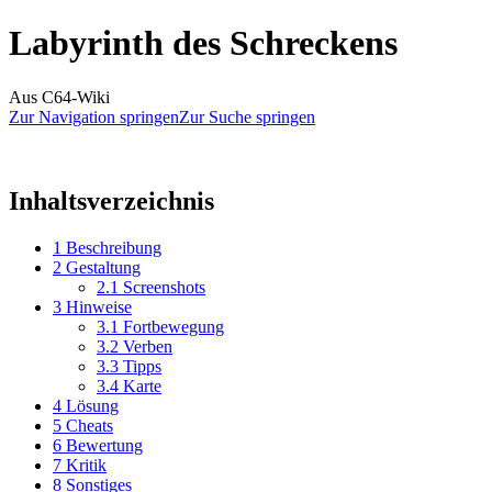
Labyrinth des Schreckens
Aus C64-Wiki
Zur Navigation springen
Zur Suche springen
Inhaltsverzeichnis
1
Beschreibung
2
Gestaltung
2.1
Screenshots
3
Hinweise
3.1
Fortbewegung
3.2
Verben
3.3
Tipps
3.4
Karte
4
Lösung
5
Cheats
6
Bewertung
7
Kritik
8
Sonstiges