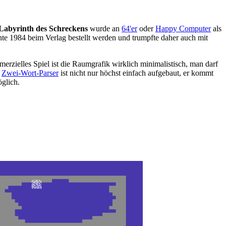
Labyrinth des Schreckens
wurde an
64'er
oder
Happy Computer
als
te 1984 beim Verlag bestellt werden und trumpfte daher auch mit
merzielles Spiel ist die Raumgrafik wirklich minimalistisch, man darf
r
Zwei-Wort-Parser
ist nicht nur höchst einfach aufgebaut, er kommt
glich.