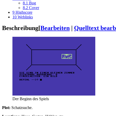
8.1
Bug
8.2
Cover
9
Highscore
10
Weblinks
Beschreibung
[
Bearbeiten
|
Quelltext bearb
Der Beginn des Spiels
Plot:
Schatzsuche.