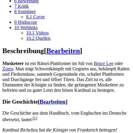
6
Bewertung
7
Kritik
8
Sonstiges
8.1
Cover
9
Highscore
10
Weblinks
10.1
Videos
10.2
Quellen
Beschreibung
[
Bearbeiten
]
Musketeer
ist ein Rätsel-Plattformer im Stil von
Bruce Lee
oder
Zorro
. Man trägt Schwertkämpfe mit Gegnern aus, bekämpft Ratten
und Fledermäuse, sammelt Gegenstände ein, schaltet Plattformen
und Durchgänge frei und öffnet Türen. Das Ziel ist es, alle
Diamanten der Königin zu finden, die gefangenen Musketiere zu
befreien und zu guter Letzt den bösen Kardinal zu besiegen.
Die Geschichte
[
Bearbeiten
]
Die Geschichte aus dem Handbuch, vom Englischen ins Deutsche
[
1
]
übersetzt, lautet:
Kardinal Richelieu hat die Königin von Frankreich betrogen!