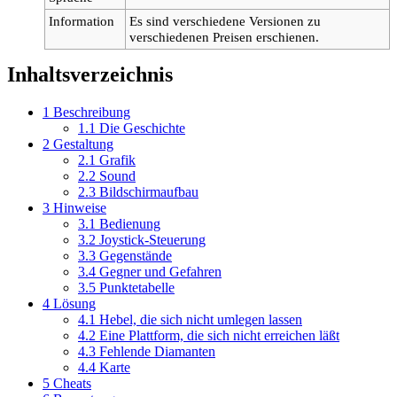
Information
Es sind verschiedene Versionen zu
verschiedenen Preisen erschienen.
Inhaltsverzeichnis
1
Beschreibung
1.1
Die Geschichte
2
Gestaltung
2.1
Grafik
2.2
Sound
2.3
Bildschirmaufbau
3
Hinweise
3.1
Bedienung
3.2
Joystick-Steuerung
3.3
Gegenstände
3.4
Gegner und Gefahren
3.5
Punktetabelle
4
Lösung
4.1
Hebel, die sich nicht umlegen lassen
4.2
Eine Plattform, die sich nicht erreichen läßt
4.3
Fehlende Diamanten
4.4
Karte
5
Cheats