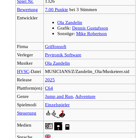
Spiel Nr.
1326
Bewertung
7.00 Punkte
bei 3 Stimmen
Entwickler
Ola Zandelin
Grafik:
Dennis Gustafsson
Sonstige:
Mike Robertson
Firma
Griffonsoft
Verleger
Psytronik Software
Musiker
Ola Zandelin
HVSC
-Datei
MUSICIANS/Z/Zandelin_Ola/Musketeer.sid
Release
2025
Plattform(en)
C64
Genre
Jump and Run
,
Adventure
Spielmodi
Einzelspieler
Steuerung
Medien
Sprache