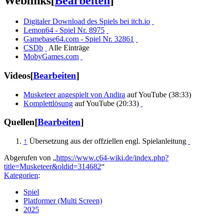
Weblinks
[
Bearbeiten
]
Digitaler Download des Spiels bei itch.io
Lemon64 - Spiel Nr. 8975
Gamebase64.com - Spiel Nr. 32861
CSDb
Alle Einträge
MobyGames.com
Videos
[
Bearbeiten
]
Musketeer angespielt von Andira
auf YouTube (38:33)
Komplettlösung
auf YouTube (20:33)
Quellen
[
Bearbeiten
]
↑
Übersetzung aus der offziellen engl. Spielanleitung
Abgerufen von „
https://www.c64-wiki.de/index.php?
title=Musketeer&oldid=314682
“
Kategorien
:
Spiel
Platformer (Multi Screen)
2025